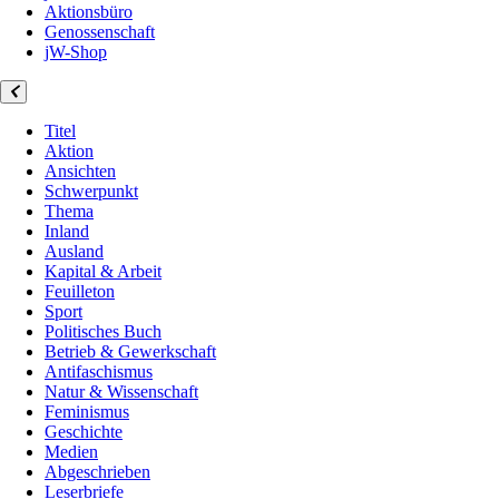
Aktionsbüro
Genossenschaft
jW-Shop
Titel
Aktion
Ansichten
Schwerpunkt
Thema
Inland
Ausland
Kapital & Arbeit
Feuilleton
Sport
Politisches Buch
Betrieb & Gewerkschaft
Antifaschismus
Natur & Wissenschaft
Feminismus
Geschichte
Medien
Abgeschrieben
Leserbriefe