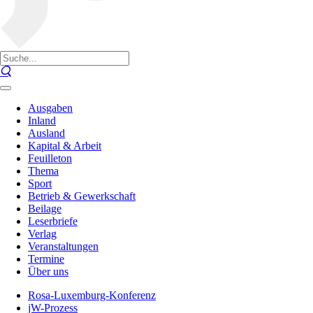
Ausgaben
Inland
Ausland
Kapital & Arbeit
Feuilleton
Thema
Sport
Betrieb & Gewerkschaft
Beilage
Leserbriefe
Verlag
Veranstaltungen
Termine
Über uns
Rosa-Luxemburg-Konferenz
jW-Prozess