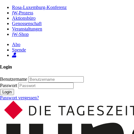
Zum
Rosa-Luxemburg-Konferenz
Inhalt
jW-Prozess
der
Aktionsbüro
Seite
Genossenschaft
Veranstaltungen
jW-Shop
Abo
Spende
Login
Benutzername
Passwort
Login
Passwort vergessen?