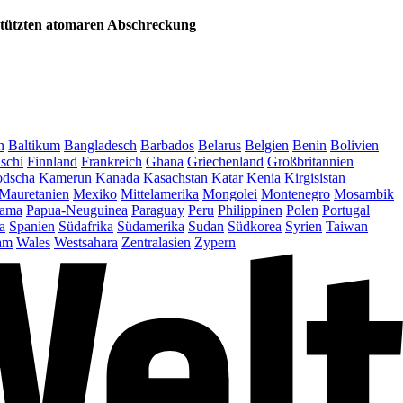
estützten atomaren Abschreckung
n
Baltikum
Bangladesch
Barbados
Belarus
Belgien
Benin
Bolivien
schi
Finnland
Frankreich
Ghana
Griechenland
Großbritannien
dscha
Kamerun
Kanada
Kasachstan
Katar
Kenia
Kirgisistan
Mauretanien
Mexiko
Mittelamerika
Mongolei
Montenegro
Mosambik
ama
Papua-Neuguinea
Paraguay
Peru
Philippinen
Polen
Portugal
a
Spanien
Südafrika
Südamerika
Sudan
Südkorea
Syrien
Taiwan
am
Wales
Westsahara
Zentralasien
Zypern