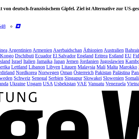
von deutsch-französischem Gipfel. Ziel ist Alternative zur US-g
648
inea
Argentinien
Armenien
Aserbaidschan
Äthiopien
Australien
Bahrai
Kongo
Dschibuti
Ecuador
El Salvador
England
Eritrea
Estland
EU
Fid
Island
Israel
Italien
Jamaika
Japan
Jemen
Jordanien
Jugoslawien
Kambo
erika
Lettland
Libanon
Libyen
Litauen
Malaysia
Mali
Malta
Marokko
dirland
Nordkorea
Norwegen
Oman
Österreich
Pakistan
Palästina
Pan
weden
Schweiz
Senegal
Serbien
Singapur
Slowakei
Slowenien
Somali
anda
Ukraine
Ungarn
USA
Usbekistan
VAE
Vanuatu
Venezuela
Vietn