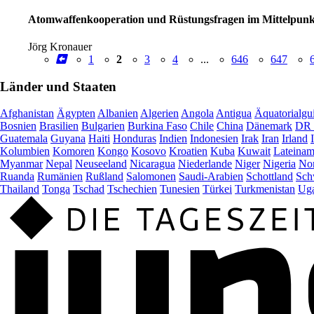
Atomwaffenkooperation und Rüstungsfragen im Mittelpunkt 
Jörg Kronauer
1
2
3
4
...
646
647
Länder und Staaten
Afghanistan
Ägypten
Albanien
Algerien
Angola
Antigua
Äquatorialgu
Bosnien
Brasilien
Bulgarien
Burkina Faso
Chile
China
Dänemark
DR 
Guatemala
Guyana
Haiti
Honduras
Indien
Indonesien
Irak
Iran
Irland
Kolumbien
Komoren
Kongo
Kosovo
Kroatien
Kuba
Kuwait
Lateinam
Myanmar
Nepal
Neuseeland
Nicaragua
Niederlande
Niger
Nigeria
Nor
Ruanda
Rumänien
Rußland
Salomonen
Saudi-Arabien
Schottland
Sch
Thailand
Tonga
Tschad
Tschechien
Tunesien
Türkei
Turkmenistan
Ug