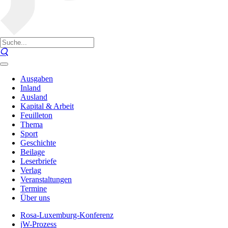
Ausgaben
Inland
Ausland
Kapital & Arbeit
Feuilleton
Thema
Sport
Geschichte
Beilage
Leserbriefe
Verlag
Veranstaltungen
Termine
Über uns
Rosa-Luxemburg-Konferenz
jW-Prozess