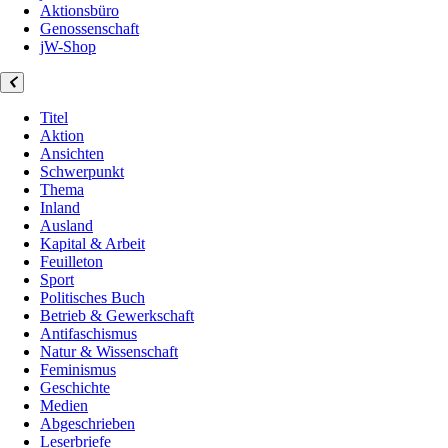
Aktionsbüro
Genossenschaft
jW-Shop
Titel
Aktion
Ansichten
Schwerpunkt
Thema
Inland
Ausland
Kapital & Arbeit
Feuilleton
Sport
Politisches Buch
Betrieb & Gewerkschaft
Antifaschismus
Natur & Wissenschaft
Feminismus
Geschichte
Medien
Abgeschrieben
Leserbriefe