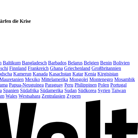
ärfen die Krise
n
Baltikum
Bangladesch
Barbados
Belarus
Belgien
Benin
Bolivien
schi
Finnland
Frankreich
Ghana
Griechenland
Großbritannien
dscha
Kamerun
Kanada
Kasachstan
Katar
Kenia
Kirgisistan
Mauretanien
Mexiko
Mittelamerika
Mongolei
Montenegro
Mosambik
ama
Papua-Neuguinea
Paraguay
Peru
Philippinen
Polen
Portugal
a
Spanien
Südafrika
Südamerika
Sudan
Südkorea
Syrien
Taiwan
am
Wales
Westsahara
Zentralasien
Zypern