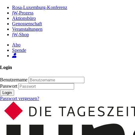
Zum
Rosa-Luxemburg-Konferenz
Inhalt
jW-Prozess
der
Aktionsbüro
Seite
Genossenschaft
Veranstaltungen
jW-Shop
Abo
Spende
Login
Benutzername
Passwort
Login
Passwort vergessen?