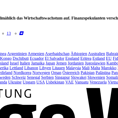
 allmählich das Wirtschaftswachstum auf. Finanzspekulanten versch
13
inea
Argentinien
Armenien
Aserbaidschan
Äthiopien
Australien
Bahrai
Kongo
Dschibuti
Ecuador
El Salvador
England
Eritrea
Estland
EU
Fid
Island
Israel
Italien
Jamaika
Japan
Jemen
Jordanien
Jugoslawien
Kambo
erika
Lettland
Libanon
Libyen
Litauen
Malaysia
Mali
Malta
Marokko
dirland
Nordkorea
Norwegen
Oman
Österreich
Pakistan
Palästina
Pan
weden
Schweiz
Senegal
Serbien
Singapur
Slowakei
Slowenien
Somali
anda
Ukraine
Ungarn
USA
Usbekistan
VAE
Vanuatu
Venezuela
Vietn