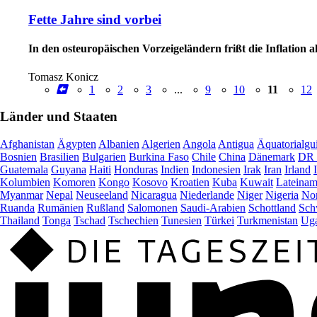
Fette Jahre sind vorbei
In den osteuropäischen Vorzeigeländern frißt die Inflation
Tomasz Konicz
1
2
3
...
9
10
11
12
Länder und Staaten
Afghanistan
Ägypten
Albanien
Algerien
Angola
Antigua
Äquatorialgu
Bosnien
Brasilien
Bulgarien
Burkina Faso
Chile
China
Dänemark
DR 
Guatemala
Guyana
Haiti
Honduras
Indien
Indonesien
Irak
Iran
Irland
Kolumbien
Komoren
Kongo
Kosovo
Kroatien
Kuba
Kuwait
Lateinam
Myanmar
Nepal
Neuseeland
Nicaragua
Niederlande
Niger
Nigeria
Nor
Ruanda
Rumänien
Rußland
Salomonen
Saudi-Arabien
Schottland
Sch
Thailand
Tonga
Tschad
Tschechien
Tunesien
Türkei
Turkmenistan
Ug