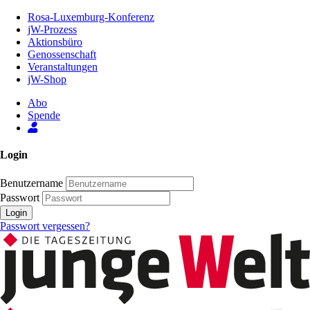
Zum
Rosa-Luxemburg-Konferenz
Inhalt
jW-Prozess
der
Aktionsbüro
Seite
Genossenschaft
Veranstaltungen
jW-Shop
Abo
Spende
Login
Benutzername
Passwort
Login
Passwort vergessen?