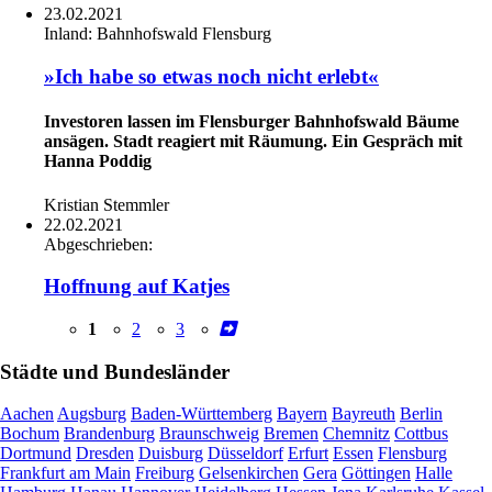
23.02.2021
Inland:
Bahnhofswald Flensburg
»Ich habe so etwas noch nicht erlebt«
Investoren lassen im Flensburger Bahnhofswald Bäume
ansägen. Stadt reagiert mit Räumung. Ein Gespräch mit
Hanna Poddig
Kristian Stemmler
22.02.2021
Abgeschrieben:
Hoffnung auf Katjes
1
2
3
Städte und Bundesländer
Aachen
Augsburg
Baden-Württemberg
Bayern
Bayreuth
Berlin
Bochum
Brandenburg
Braunschweig
Bremen
Chemnitz
Cottbus
Dortmund
Dresden
Duisburg
Düsseldorf
Erfurt
Essen
Flensburg
Frankfurt am Main
Freiburg
Gelsenkirchen
Gera
Göttingen
Halle