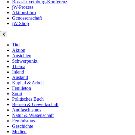
Rosa-Luxemburg-Konferenz
jW-Prozess
Aktionsbüro
Genossenschaft
jW-Shop
Titel
Aktion
Ansichten
Schwerpunkt
Thema
Inland
Ausland
Kapital & Arbeit
Feuilleton
Sport
Politisches Buch
Betrieb & Gewerkschaft
Antifaschismus
Natur & Wissenschaft
Feminismus
Geschichte
Medien