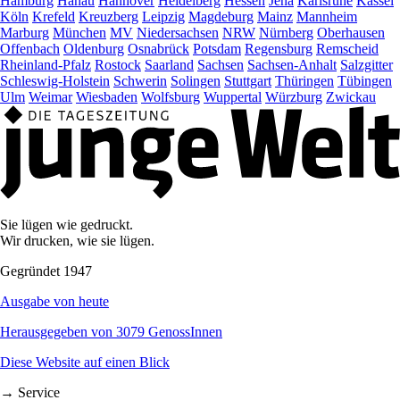
Hamburg
Hanau
Hannover
Heidelberg
Hessen
Jena
Karlsruhe
Kassel
Köln
Krefeld
Kreuzberg
Leipzig
Magdeburg
Mainz
Mannheim
Marburg
München
MV
Niedersachsen
NRW
Nürnberg
Oberhausen
Offenbach
Oldenburg
Osnabrück
Potsdam
Regensburg
Remscheid
Rheinland-Pfalz
Rostock
Saarland
Sachsen
Sachsen-Anhalt
Salzgitter
Schleswig-Holstein
Schwerin
Solingen
Stuttgart
Thüringen
Tübingen
Ulm
Weimar
Wiesbaden
Wolfsburg
Wuppertal
Würzburg
Zwickau
Sie lügen wie gedruckt.
Wir drucken, wie sie lügen.
Gegründet 1947
Ausgabe von heute
Herausgegeben von 3079 GenossInnen
Diese Website auf einen Blick
→ Service