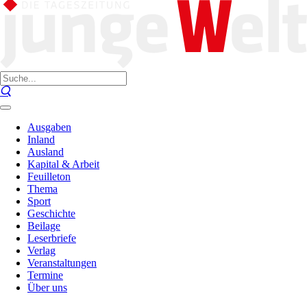
Ausgaben
Inland
Ausland
Kapital & Arbeit
Feuilleton
Thema
Sport
Geschichte
Beilage
Leserbriefe
Verlag
Veranstaltungen
Termine
Über uns