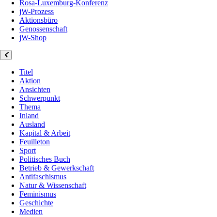
Rosa-Luxemburg-Konferenz
jW-Prozess
Aktionsbüro
Genossenschaft
jW-Shop
Titel
Aktion
Ansichten
Schwerpunkt
Thema
Inland
Ausland
Kapital & Arbeit
Feuilleton
Sport
Politisches Buch
Betrieb & Gewerkschaft
Antifaschismus
Natur & Wissenschaft
Feminismus
Geschichte
Medien