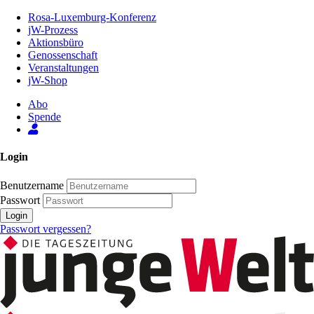
Zum
Rosa-Luxemburg-Konferenz
Inhalt
jW-Prozess
der
Aktionsbüro
Seite
Genossenschaft
Veranstaltungen
jW-Shop
Abo
Spende
Login
Benutzername
Passwort
Login
Passwort vergessen?