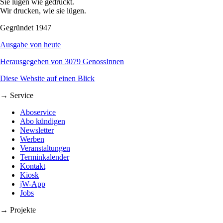
Sie lügen wie gedruckt.
Wir drucken, wie sie lügen.
Gegründet 1947
Ausgabe von heute
Herausgegeben von 3079 GenossInnen
Diese Website auf einen Blick
→ Service
Aboservice
Abo kündigen
Newsletter
Werben
Veranstaltungen
Terminkalender
Kontakt
Kiosk
jW-App
Jobs
→ Projekte