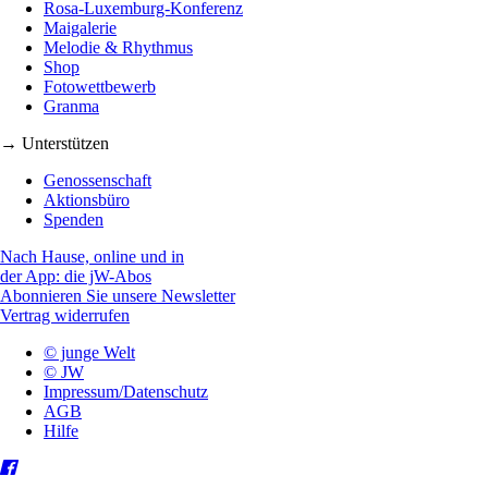
Rosa-Luxemburg-Konferenz
Maigalerie
Melodie & Rhythmus
Shop
Fotowettbewerb
Granma
→ Unterstützen
Genossenschaft
Aktionsbüro
Spenden
Nach Hause, online und in
der App: die jW-Abos
Abonnieren Sie unsere Newsletter
Vertrag widerrufen
© junge Welt
© JW
Impressum/Datenschutz
AGB
Hilfe