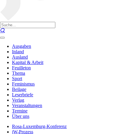
Ausgaben
Inland
Ausland
Kapital & Arbeit
Feuilleton
Thema
Sport
Feminismus
Beilage
Leserbriefe
Verlag
Veranstaltungen
Termine
Über uns
Rosa-Luxemburg-Konferenz
jW-Prozess