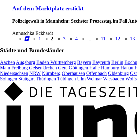
Auf dem Marktplatz erstickt
Polizeigewalt in Mannheim: Sechster Prozesstag im Fall Ante
Annuschka Eckhardt
1
2
3
4
...
11
12
13
Städte und Bundesländer
Aachen
Augsburg
Baden-Württemberg
Bayern
Bayreuth
Berlin
Boch
Main
Freiburg
Gelsenkirchen
Gera
Göttingen
Halle
Hamburg
Hanau
H
Niedersachsen
NRW
Nürnberg
Oberhausen
Offenbach
Oldenburg
Osn
Solingen
Stuttgart
Thüringen
Tübingen
Ulm
Weimar
Wiesbaden
Wolfs