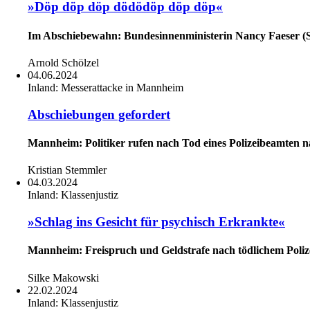
»Döp döp döp dödödöp döp döp«
Im Abschiebewahn: Bundesinnenministerin Nancy Faeser (S
Arnold Schölzel
04.06.2024
Inland:
Messerattacke in Mannheim
Abschiebungen gefordert
Mannheim: Politiker rufen nach Tod eines Polizeibeamten n
Kristian Stemmler
04.03.2024
Inland:
Klassenjustiz
»Schlag ins Gesicht für psychisch Erkrankte«
Mannheim: Freispruch und Geldstrafe nach tödlichem Poliz
Silke Makowski
22.02.2024
Inland:
Klassenjustiz