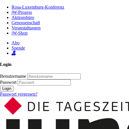
Zum
Rosa-Luxemburg-Konferenz
Inhalt
jW-Prozess
der
Aktionsbüro
Seite
Genossenschaft
Veranstaltungen
jW-Shop
Abo
Spende
Login
Benutzername
Passwort
Login
Passwort vergessen?