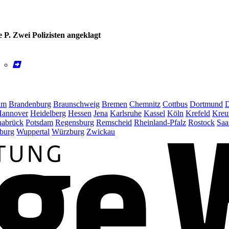
 P. Zwei Polizisten angeklagt
um
Brandenburg
Braunschweig
Bremen
Chemnitz
Cottbus
Dortmund
D
annover
Heidelberg
Hessen
Jena
Karlsruhe
Kassel
Köln
Krefeld
Kreu
abrück
Potsdam
Regensburg
Remscheid
Rheinland-Pfalz
Rostock
Saa
burg
Wuppertal
Würzburg
Zwickau