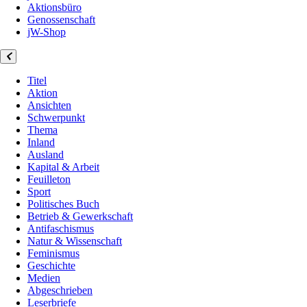
Aktionsbüro
Genossenschaft
jW-Shop
Titel
Aktion
Ansichten
Schwerpunkt
Thema
Inland
Ausland
Kapital & Arbeit
Feuilleton
Sport
Politisches Buch
Betrieb & Gewerkschaft
Antifaschismus
Natur & Wissenschaft
Feminismus
Geschichte
Medien
Abgeschrieben
Leserbriefe