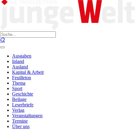
Ausgaben
Inland
Ausland
Kapital & Arbeit
Feuilleton
Thema
Sport
Geschichte
Beilage
Leserbriefe
Verlag
Veranstaltungen
Termine
Über uns