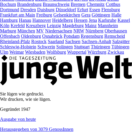
Bochum
Brandenburg
Braunschweig
Bremen
Chemnitz
Cottbus
Dortmund
Dresden
Duisburg
Düsseldorf
Erfurt
Essen
Flensburg
Frankfurt am Main
Freiburg
Gelsenkirchen
Gera
Göttingen
Halle
Hamburg
Hanau
Hannover
Heidelberg
Hessen
Jena
Karlsruhe
Kassel
Köln
Krefeld
Kreuzberg
Leipzig
Magdeburg
Mainz
Mannheim
Marburg
München
MV
Niedersachsen
NRW
Nürnberg
Oberhausen
Offenbach
Oldenburg
Osnabrück
Potsdam
Regensburg
Remscheid
Rheinland-Pfalz
Rostock
Saarland
Sachsen
Sachsen-Anhalt
Salzgitter
Schleswig-Holstein
Schwerin
Solingen
Stuttgart
Thüringen
Tübingen
Ulm
Weimar
Wiesbaden
Wolfsburg
Wuppertal
Würzburg
Zwickau
Sie lügen wie gedruckt.
Wir drucken, wie sie lügen.
Gegründet 1947
Ausgabe von heute
Herausgegeben von 3079 GenossInnen