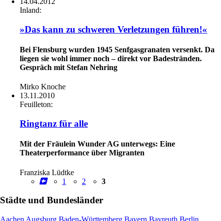
14.04.2012
Inland:
»Das kann zu schweren Verletzungen führen!«
Bei Flensburg wurden 1945 Senfgasgranaten versenkt. Da
liegen sie wohl immer noch – direkt vor Badestränden.
Gespräch mit Stefan Nehring
Mirko Knoche
13.11.2010
Feuilleton:
Ringtanz für alle
Mit der Fräulein Wunder AG unterwegs: Eine
Theaterperformance über Migranten
Franziska Lüdtke
1
2
3
Städte und Bundesländer
Aachen
Augsburg
Baden-Württemberg
Bayern
Bayreuth
Berlin