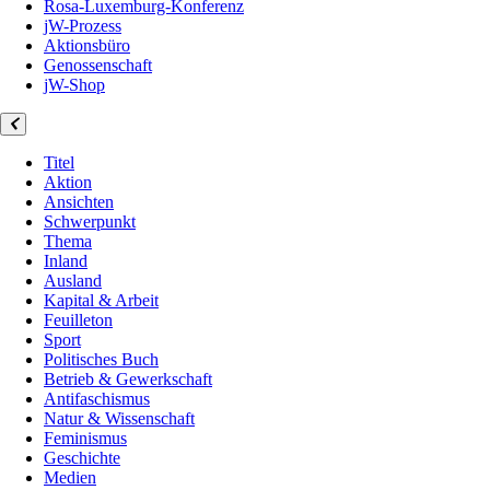
Rosa-Luxemburg-Konferenz
jW-Prozess
Aktionsbüro
Genossenschaft
jW-Shop
Titel
Aktion
Ansichten
Schwerpunkt
Thema
Inland
Ausland
Kapital & Arbeit
Feuilleton
Sport
Politisches Buch
Betrieb & Gewerkschaft
Antifaschismus
Natur & Wissenschaft
Feminismus
Geschichte
Medien