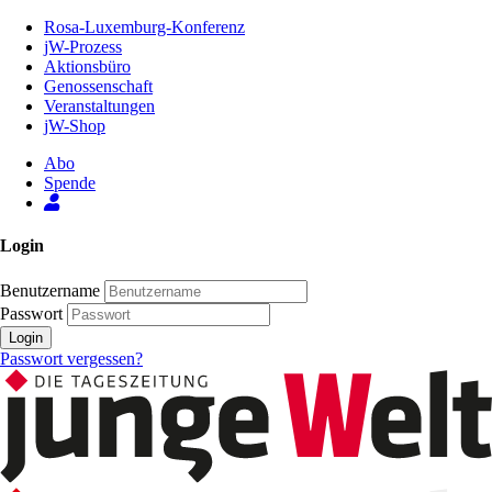
Zum
Rosa-Luxemburg-Konferenz
Inhalt
jW-Prozess
der
Aktionsbüro
Seite
Genossenschaft
Veranstaltungen
jW-Shop
Abo
Spende
Login
Benutzername
Passwort
Login
Passwort vergessen?