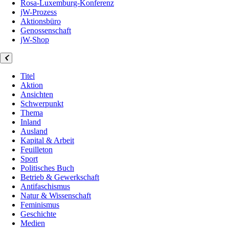
Rosa-Luxemburg-Konferenz
jW-Prozess
Aktionsbüro
Genossenschaft
jW-Shop
Titel
Aktion
Ansichten
Schwerpunkt
Thema
Inland
Ausland
Kapital & Arbeit
Feuilleton
Sport
Politisches Buch
Betrieb & Gewerkschaft
Antifaschismus
Natur & Wissenschaft
Feminismus
Geschichte
Medien