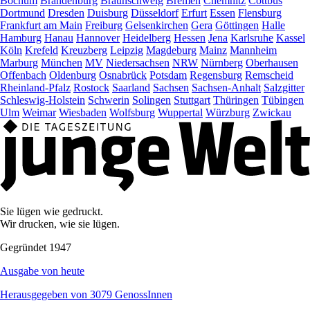
Bochum
Brandenburg
Braunschweig
Bremen
Chemnitz
Cottbus
Dortmund
Dresden
Duisburg
Düsseldorf
Erfurt
Essen
Flensburg
Frankfurt am Main
Freiburg
Gelsenkirchen
Gera
Göttingen
Halle
Hamburg
Hanau
Hannover
Heidelberg
Hessen
Jena
Karlsruhe
Kassel
Köln
Krefeld
Kreuzberg
Leipzig
Magdeburg
Mainz
Mannheim
Marburg
München
MV
Niedersachsen
NRW
Nürnberg
Oberhausen
Offenbach
Oldenburg
Osnabrück
Potsdam
Regensburg
Remscheid
Rheinland-Pfalz
Rostock
Saarland
Sachsen
Sachsen-Anhalt
Salzgitter
Schleswig-Holstein
Schwerin
Solingen
Stuttgart
Thüringen
Tübingen
Ulm
Weimar
Wiesbaden
Wolfsburg
Wuppertal
Würzburg
Zwickau
Sie lügen wie gedruckt.
Wir drucken, wie sie lügen.
Gegründet 1947
Ausgabe von heute
Herausgegeben von 3079 GenossInnen