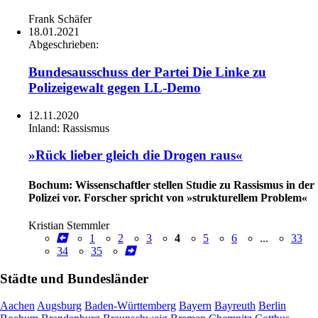
Frank Schäfer
18.01.2021
Abgeschrieben:
Bundesausschuss der Partei Die Linke zu
Polizeigewalt gegen LL-Demo
12.11.2020
Inland:
Rassismus
»Rück lieber gleich die Drogen raus«
Bochum: Wissenschaftler stellen Studie zu Rassismus in der
Polizei vor. Forscher spricht von »strukturellem Problem«
Kristian Stemmler
1
2
3
4
5
6
...
33
34
35
Städte und Bundesländer
Aachen
Augsburg
Baden-Württemberg
Bayern
Bayreuth
Berlin