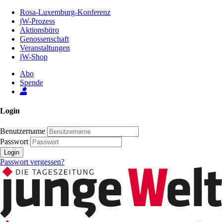
Zum
Rosa-Luxemburg-Konferenz
Inhalt
jW-Prozess
der
Aktionsbüro
Seite
Genossenschaft
Veranstaltungen
jW-Shop
Abo
Spende
Login
Benutzername
Passwort
Login
Passwort vergessen?