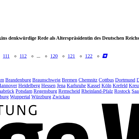
ins denkwürdige Rede als Alterspräsidentin des Deutschen Reichs
111
112
...
120
121
122
um
Brandenburg
Braunschweig
Bremen
Chemnitz
Cottbus
Dortmund
D
annover
Heidelberg
Hessen
Jena
Karlsruhe
Kassel
Köln
Krefeld
Kreu
abrück
Potsdam
Regensburg
Remscheid
Rheinland-Pfalz
Rostock
Saa
burg
Wuppertal
Würzburg
Zwickau