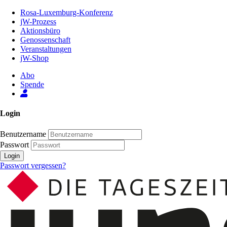
Zum
Rosa-Luxemburg-Konferenz
Inhalt
jW-Prozess
der
Aktionsbüro
Seite
Genossenschaft
Veranstaltungen
jW-Shop
Abo
Spende
Login
Benutzername
Passwort
Login
Passwort vergessen?