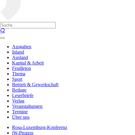
Ausgaben
Inland
Ausland
Kapital & Arbeit
Feuilleton
Thema
Sport
Betrieb & Gewerkschaft
Beilage
Leserbriefe
Verlag
Veranstaltungen
Termine
Über uns
Rosa-Luxemburg-Konferenz
jW-Prozess