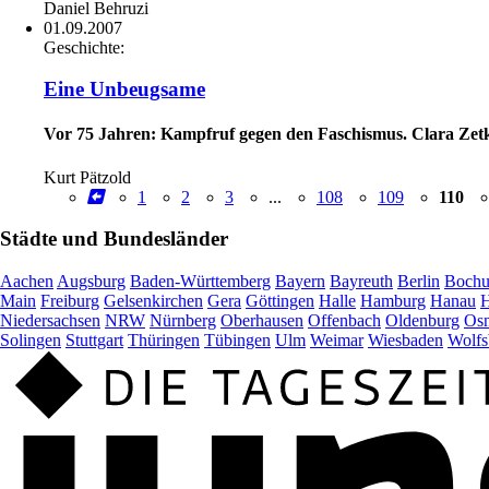
Daniel Behruzi
01.09.2007
Geschichte:
Eine Unbeugsame
Vor 75 Jahren: Kampfruf gegen den Faschismus. Clara Zetk
Kurt Pätzold
1
2
3
...
108
109
110
Städte und Bundesländer
Aachen
Augsburg
Baden-Württemberg
Bayern
Bayreuth
Berlin
Boch
Main
Freiburg
Gelsenkirchen
Gera
Göttingen
Halle
Hamburg
Hanau
H
Niedersachsen
NRW
Nürnberg
Oberhausen
Offenbach
Oldenburg
Osn
Solingen
Stuttgart
Thüringen
Tübingen
Ulm
Weimar
Wiesbaden
Wolfs