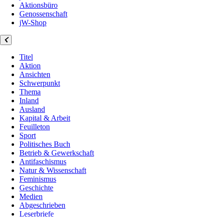
Aktionsbüro
Genossenschaft
jW-Shop
Titel
Aktion
Ansichten
Schwerpunkt
Thema
Inland
Ausland
Kapital & Arbeit
Feuilleton
Sport
Politisches Buch
Betrieb & Gewerkschaft
Antifaschismus
Natur & Wissenschaft
Feminismus
Geschichte
Medien
Abgeschrieben
Leserbriefe