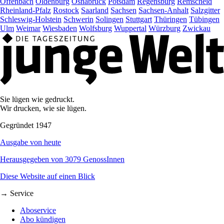
Offenbach
Oldenburg
Osnabrück
Potsdam
Regensburg
Remscheid
Rheinland-Pfalz
Rostock
Saarland
Sachsen
Sachsen-Anhalt
Salzgitter
Schleswig-Holstein
Schwerin
Solingen
Stuttgart
Thüringen
Tübingen
Ulm
Weimar
Wiesbaden
Wolfsburg
Wuppertal
Würzburg
Zwickau
Sie lügen wie gedruckt.
Wir drucken, wie sie lügen.
Gegründet 1947
Ausgabe von heute
Herausgegeben von 3079 GenossInnen
Diese Website auf einen Blick
→ Service
Aboservice
Abo kündigen