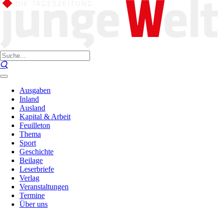
Ausgaben
Inland
Ausland
Kapital & Arbeit
Feuilleton
Thema
Sport
Geschichte
Beilage
Leserbriefe
Verlag
Veranstaltungen
Termine
Über uns