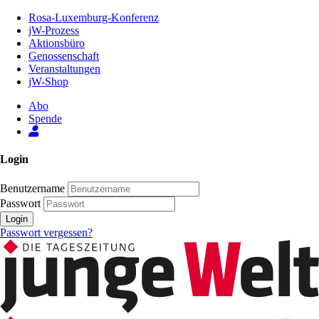
Zum
Rosa-Luxemburg-Konferenz
Inhalt
jW-Prozess
der
Aktionsbüro
Seite
Genossenschaft
Veranstaltungen
jW-Shop
Abo
Spende
Login
Benutzername
Passwort
Login
Passwort vergessen?