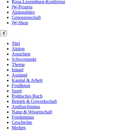
Rosa-Luxemburg-Konferenz
jW-Prozess
Aktionsbüro
Genossenschaft
jW-Shop
Titel
Aktion
Ansichten
Schwerpunkt
Thema
Inland
Ausland
Kapital & Arbeit
Feuilleton
Sport
Politisches Buch
Betrieb & Gewerkschaft
Antifaschismus
Natur & Wissenschaft
Feminismus
Geschichte
Medien