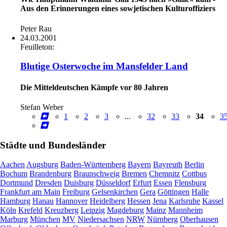
Aus den Erinnerungen eines sowjetischen Kulturoffiziers
Peter Rau
24.03.2001
Feuilleton:
Blutige Osterwoche im Mansfelder Land
Die Mitteldeutschen Kämpfe vor 80 Jahren
Stefan Weber
1
2
3
...
32
33
34
3
Städte und Bundesländer
Aachen
Augsburg
Baden-Württemberg
Bayern
Bayreuth
Berlin
Bochum
Brandenburg
Braunschweig
Bremen
Chemnitz
Cottbus
Dortmund
Dresden
Duisburg
Düsseldorf
Erfurt
Essen
Flensburg
Frankfurt am Main
Freiburg
Gelsenkirchen
Gera
Göttingen
Halle
Hamburg
Hanau
Hannover
Heidelberg
Hessen
Jena
Karlsruhe
Kassel
Köln
Krefeld
Kreuzberg
Leipzig
Magdeburg
Mainz
Mannheim
Marburg
München
MV
Niedersachsen
NRW
Nürnberg
Oberhausen