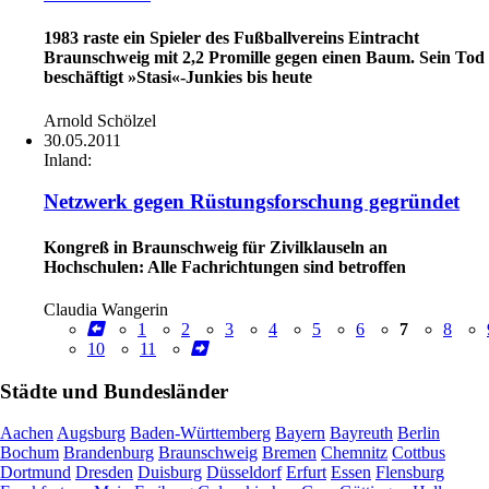
1983 raste ein Spieler des Fußballvereins Eintracht
Braunschweig mit 2,2 Promille gegen einen Baum. Sein Tod
beschäftigt »Stasi«-Junkies bis heute
Arnold Schölzel
30.05.2011
Inland:
Netzwerk gegen Rüstungsforschung gegründet
Kongreß in Braunschweig für Zivilklauseln an
Hochschulen: Alle Fachrichtungen sind betroffen
Claudia Wangerin
1
2
3
4
5
6
7
8
10
11
Städte und Bundesländer
Aachen
Augsburg
Baden-Württemberg
Bayern
Bayreuth
Berlin
Bochum
Brandenburg
Braunschweig
Bremen
Chemnitz
Cottbus
Dortmund
Dresden
Duisburg
Düsseldorf
Erfurt
Essen
Flensburg