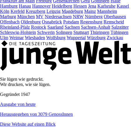
Frankfurt am Main
Freiburg
Gelsenkirchen
Gera
Göttingen
Halle
Hamburg
Hanau
Hannover
Heidelberg
Hessen
Jena
Karlsruhe
Kassel
Köln
Krefeld
Kreuzberg
Leipzig
Magdeburg
Mainz
Mannheim
Marburg
München
MV
Niedersachsen
NRW
Nürnberg
Oberhausen
Offenbach
Oldenburg
Osnabrück
Potsdam
Regensburg
Remscheid
Rheinland-Pfalz
Rostock
Saarland
Sachsen
Sachsen-Anhalt
Salzgitter
Schleswig-Holstein
Schwerin
Solingen
Stuttgart
Thüringen
Tübingen
Ulm
Weimar
Wiesbaden
Wolfsburg
Wuppertal
Würzburg
Zwickau
Sie lügen wie gedruckt.
Wir drucken, wie sie lügen.
Gegründet 1947
Ausgabe von heute
Herausgegeben von 3079 GenossInnen
Diese Website auf einen Blick