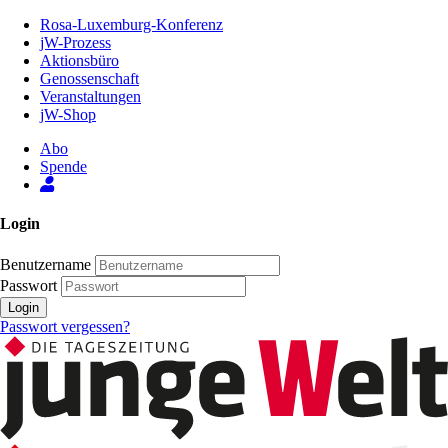
Zum
Rosa-Luxemburg-Konferenz
Inhalt
jW-Prozess
der
Aktionsbüro
Seite
Genossenschaft
Veranstaltungen
jW-Shop
Abo
Spende
Login
Benutzername
Passwort
Login
Passwort vergessen?