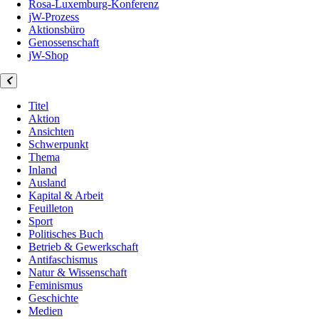
Rosa-Luxemburg-Konferenz
jW-Prozess
Aktionsbüro
Genossenschaft
jW-Shop
Titel
Aktion
Ansichten
Schwerpunkt
Thema
Inland
Ausland
Kapital & Arbeit
Feuilleton
Sport
Politisches Buch
Betrieb & Gewerkschaft
Antifaschismus
Natur & Wissenschaft
Feminismus
Geschichte
Medien