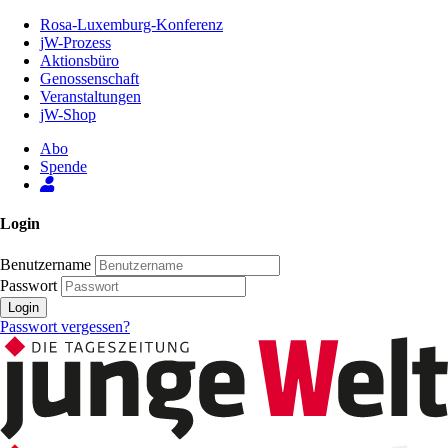
Zum
Rosa-Luxemburg-Konferenz
Inhalt
jW-Prozess
der
Aktionsbüro
Seite
Genossenschaft
Veranstaltungen
jW-Shop
Abo
Spende
Login
Benutzername
Passwort
Login
Passwort vergessen?