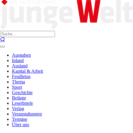
Ausgaben
Inland
Ausland
Kapital & Arbeit
Feuilleton
Thema
Sport
Geschichte
Beilage
Leserbriefe
Verlag
Veranstaltungen
Termine
Über uns