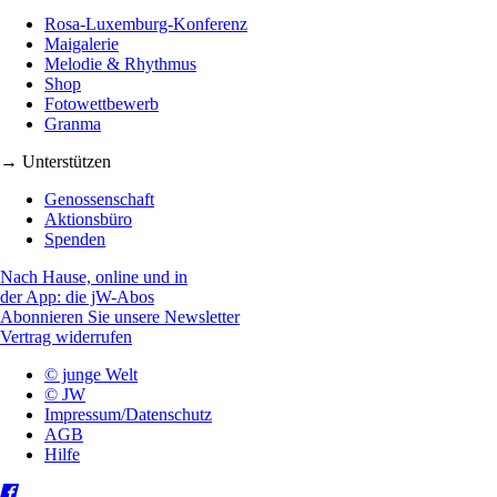
Rosa-Luxemburg-Konferenz
Maigalerie
Melodie & Rhythmus
Shop
Fotowettbewerb
Granma
→ Unterstützen
Genossenschaft
Aktionsbüro
Spenden
Nach Hause, online und in
der App: die jW-Abos
Abonnieren Sie unsere Newsletter
Vertrag widerrufen
© junge Welt
© JW
Impressum/Datenschutz
AGB
Hilfe