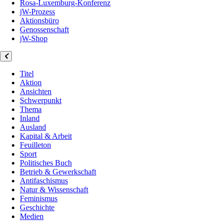
Rosa-Luxemburg-Konferenz
jW-Prozess
Aktionsbüro
Genossenschaft
jW-Shop
Titel
Aktion
Ansichten
Schwerpunkt
Thema
Inland
Ausland
Kapital & Arbeit
Feuilleton
Sport
Politisches Buch
Betrieb & Gewerkschaft
Antifaschismus
Natur & Wissenschaft
Feminismus
Geschichte
Medien