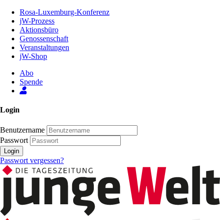
Zum
Rosa-Luxemburg-Konferenz
Inhalt
jW-Prozess
der
Aktionsbüro
Seite
Genossenschaft
Veranstaltungen
jW-Shop
Abo
Spende
Login
Benutzername
Passwort
Login
Passwort vergessen?