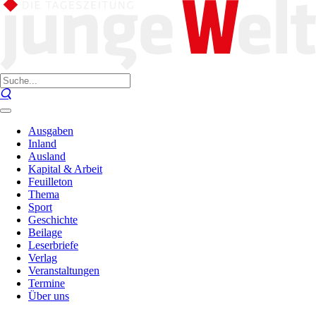
Ausgaben
Inland
Ausland
Kapital & Arbeit
Feuilleton
Thema
Sport
Geschichte
Beilage
Leserbriefe
Verlag
Veranstaltungen
Termine
Über uns