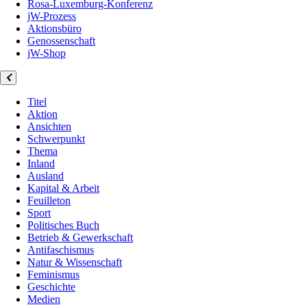
Rosa-Luxemburg-Konferenz
jW-Prozess
Aktionsbüro
Genossenschaft
jW-Shop
Titel
Aktion
Ansichten
Schwerpunkt
Thema
Inland
Ausland
Kapital & Arbeit
Feuilleton
Sport
Politisches Buch
Betrieb & Gewerkschaft
Antifaschismus
Natur & Wissenschaft
Feminismus
Geschichte
Medien