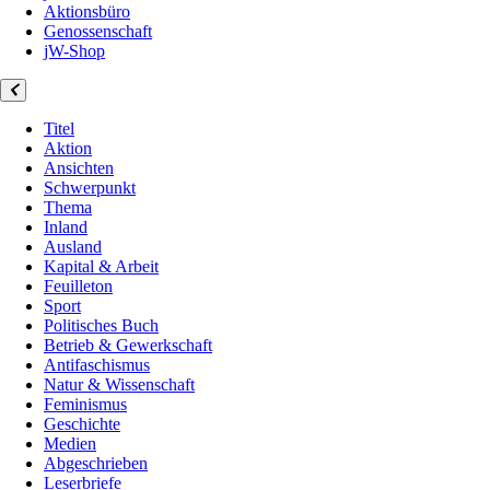
Aktionsbüro
Genossenschaft
jW-Shop
Titel
Aktion
Ansichten
Schwerpunkt
Thema
Inland
Ausland
Kapital & Arbeit
Feuilleton
Sport
Politisches Buch
Betrieb & Gewerkschaft
Antifaschismus
Natur & Wissenschaft
Feminismus
Geschichte
Medien
Abgeschrieben
Leserbriefe