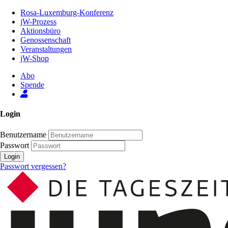
Zum
Rosa-Luxemburg-Konferenz
Inhalt
jW-Prozess
der
Aktionsbüro
Seite
Genossenschaft
Veranstaltungen
jW-Shop
Abo
Spende
Login
Benutzername
Passwort
Login
Passwort vergessen?