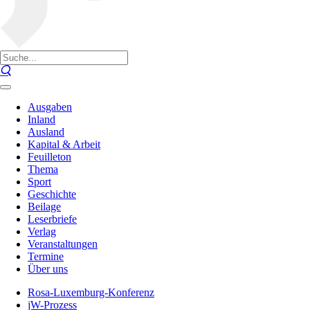
Ausgaben
Inland
Ausland
Kapital & Arbeit
Feuilleton
Thema
Sport
Geschichte
Beilage
Leserbriefe
Verlag
Veranstaltungen
Termine
Über uns
Rosa-Luxemburg-Konferenz
jW-Prozess