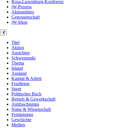
Rosa-Luxemburg-Konferenz
jW-Prozess
Aktionsbüro
Genossenschaft
jW-Shop
Titel
Aktion
Ansichten
Schwerpunkt
Thema
Inland
Ausland
Kapital & Arbeit
Feuilleton
Sport
Politisches Buch
Betrieb & Gewerkschaft
Antifaschismus
Natur & Wissenschaft
Feminismus
Geschichte
Medien