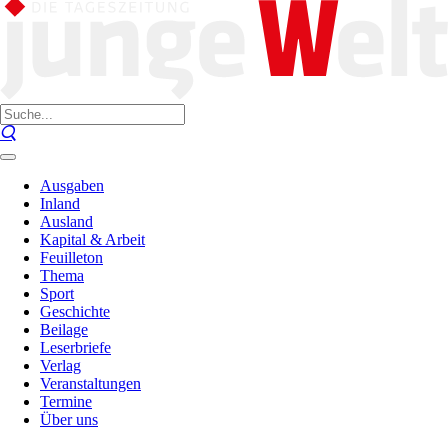
Ausgaben
Inland
Ausland
Kapital & Arbeit
Feuilleton
Thema
Sport
Geschichte
Beilage
Leserbriefe
Verlag
Veranstaltungen
Termine
Über uns