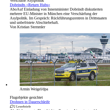
Verschäfte Asylpolitik
Dobrindts »Return Hubs«
Abo
Auf Einladung von Innenminister Dobrindt diskutierten
mehrere EU-Minister in München eine Verschärfung der
Asylpolitik. Im Gespräch: Rückführungszentren in Drittstaaten
und unbefristete Abschiebehaft.
Von
Kristian Stemmler
Armin Weigel/dpa
Flugobjekte gesichtet
Drohnen in Dauerschleife
2 Leserbriefe