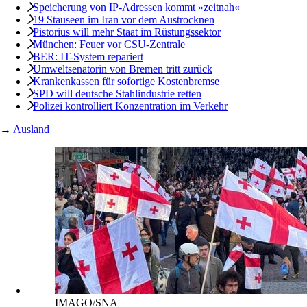
Speicherung von IP-Adressen kommt »zeitnah«
19 Stauseen im Iran vor dem Austrocknen
Pistorius will mehr Staat im Rüstungssektor
München: Feuer vor CSU-Zentrale
BER: IT-System repariert
Umweltsenatorin von Bremen tritt zurück
Krankenkassen für sofortige Kostenbremse
SPD will deutsche Stahlindustrie retten
Polizei kontrolliert Konzentration im Verkehr
→
Ausland
IMAGO/SNA