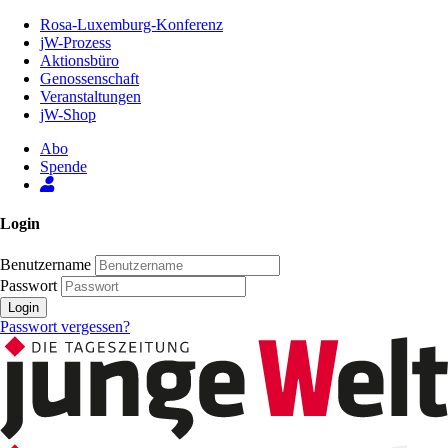
Zum
Rosa-Luxemburg-Konferenz
Inhalt
jW-Prozess
der
Aktionsbüro
Seite
Genossenschaft
Veranstaltungen
jW-Shop
Abo
Spende
Login
Benutzername
Passwort
Login
Passwort vergessen?