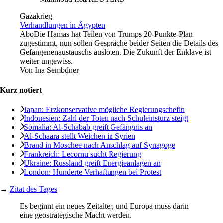
Gazakrieg
Verhandlungen in Ägypten
Abo
Die Hamas hat Teilen von Trumps 20-Punkte-Plan
zugestimmt, nun sollen Gespräche beider Seiten die Details des
Gefangenenaustauschs ausloten. Die Zukunft der Enklave ist
weiter ungewiss.
Von
Ina Sembdner
Kurz notiert
Japan: Erzkonservative mögliche Regierungschefin
Indonesien: Zahl der Toten nach Schuleinsturz steigt
Somalia: Al-Schabab greift Gefängnis an
Al-Schaara stellt Weichen in Syrien
Brand in Moschee nach Anschlag auf Synagoge
Frankreich: Lecornu sucht Regierung
Ukraine: Russland greift Energieanlagen an
London: Hunderte Verhaftungen bei Protest
→
Zitat des Tages
Es beginnt ein neues Zeitalter, und Europa muss darin
eine geostrategische Macht werden.