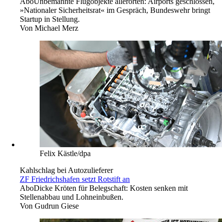
Abo
Unbemannte Flugobjekte allerorten: Airports geschlossen,
»Nationaler Sicherheitsrat« im Gespräch, Bundeswehr bringt
Startup in Stellung.
Von
Michael Merz
Felix Kästle/dpa
Kahlschlag bei Autozulieferer
ZF Friedrichshafen setzt Rotstift an
Abo
Dicke Kröten für Belegschaft: Kosten senken mit
Stellenabbau und Lohneinbußen.
Von
Gudrun Giese