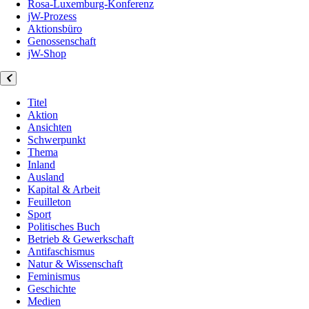
Rosa-Luxemburg-Konferenz
jW-Prozess
Aktionsbüro
Genossenschaft
jW-Shop
Titel
Aktion
Ansichten
Schwerpunkt
Thema
Inland
Ausland
Kapital & Arbeit
Feuilleton
Sport
Politisches Buch
Betrieb & Gewerkschaft
Antifaschismus
Natur & Wissenschaft
Feminismus
Geschichte
Medien