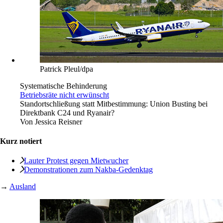
Patrick Pleul/dpa
Systematische Behinderung
Betriebsräte nicht erwünscht
Standortschließung statt Mitbestimmung: Union Busting bei
Direktbank C24 und Ryanair?
Von
Jessica Reisner
Kurz notiert
Lauter Protest gegen Mietwucher
Demonstrationen zum Nakba-Gedenktag
→
Ausland