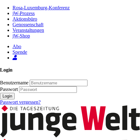
Zum
Rosa-Luxemburg-Konferenz
Inhalt
jW-Prozess
der
Aktionsbüro
Seite
Genossenschaft
Veranstaltungen
jW-Shop
Abo
Spende
Login
Benutzername
Passwort
Login
Passwort vergessen?