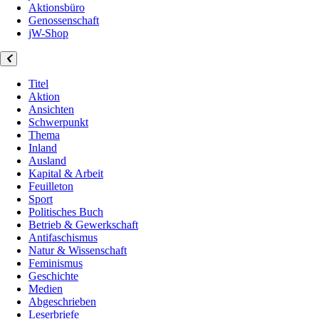
Aktionsbüro
Genossenschaft
jW-Shop
Titel
Aktion
Ansichten
Schwerpunkt
Thema
Inland
Ausland
Kapital & Arbeit
Feuilleton
Sport
Politisches Buch
Betrieb & Gewerkschaft
Antifaschismus
Natur & Wissenschaft
Feminismus
Geschichte
Medien
Abgeschrieben
Leserbriefe