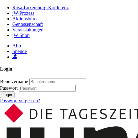
Zum
Rosa-Luxemburg-Konferenz
Inhalt
jW-Prozess
der
Aktionsbüro
Seite
Genossenschaft
Veranstaltungen
jW-Shop
Abo
Spende
Login
Benutzername
Passwort
Login
Passwort vergessen?