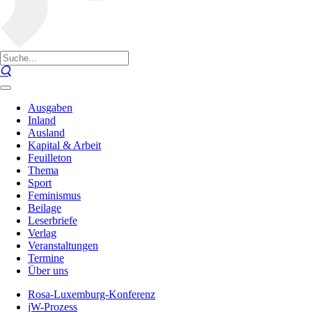
Ausgaben
Inland
Ausland
Kapital & Arbeit
Feuilleton
Thema
Sport
Feminismus
Beilage
Leserbriefe
Verlag
Veranstaltungen
Termine
Über uns
Rosa-Luxemburg-Konferenz
jW-Prozess