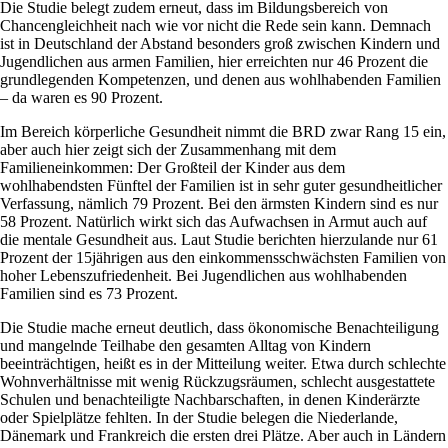
Die Studie belegt zudem erneut, dass im Bildungsbereich von
Chancengleichheit nach wie vor nicht die Rede sein kann. Demnach
ist in Deutschland der Abstand besonders groß zwischen Kindern und
Jugendlichen aus armen Familien, hier erreichten nur 46 Prozent die
grundlegenden Kompetenzen, und denen aus wohlhabenden Familien
– da waren es 90 Prozent.
Im Bereich körperliche Gesundheit nimmt die BRD zwar Rang 15 ein,
aber auch hier zeigt sich der Zusammenhang mit dem
Familieneinkommen: Der Großteil der Kinder aus dem
wohlhabendsten Fünftel der Familien ist in sehr guter gesundheitlicher
Verfassung, nämlich 79 Prozent. Bei den ärmsten Kindern sind es nur
58 Prozent. Natürlich wirkt sich das Aufwachsen in Armut auch auf
die mentale Gesundheit aus. Laut Studie berichten hierzulande nur 61
Prozent der 15jährigen aus den einkommensschwächsten Familien von
hoher Lebenszufriedenheit. Bei Jugendlichen aus wohlhabenden
Familien sind es 73 Prozent.
Die Studie mache erneut deutlich, dass ökonomische Benachteiligung
und mangelnde Teilhabe den gesamten Alltag von Kindern
beeinträchtigen, heißt es in der Mitteilung weiter. Etwa durch schlechte
Wohnverhältnisse mit wenig Rückzugsräumen, schlecht ausgestattete
Schulen und benachteiligte Nachbarschaften, in denen Kinderärzte
oder Spielplätze fehlten. In der Studie belegen die Niederlande,
Dänemark und Frankreich die ersten drei Plätze. Aber auch in Ländern