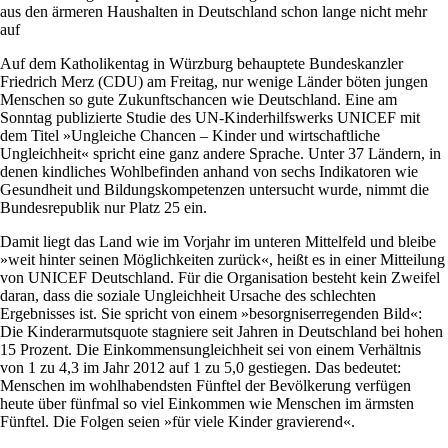
aus den ärmeren Haushalten in Deutschland schon lange nicht mehr
auf
Auf dem Katholikentag in Würzburg behauptete Bundeskanzler
Friedrich Merz (CDU) am Freitag, nur wenige Länder böten jungen
Menschen so gute Zukunftschancen wie Deutschland. Eine am
Sonntag publizierte Studie des UN-Kinderhilfswerks UNICEF mit
dem Titel »Ungleiche Chancen – Kinder und wirtschaftliche
Ungleichheit« spricht eine ganz andere Sprache. Unter 37 Ländern, in
denen kindliches Wohlbefinden anhand von sechs Indikatoren wie
Gesundheit und Bildungskompetenzen untersucht wurde, nimmt die
Bundesrepublik nur Platz 25 ein.
Damit liegt das Land wie im Vorjahr im unteren Mittelfeld und bleibe
»weit hinter seinen Möglichkeiten zurück«, heißt es in einer Mitteilung
von UNICEF Deutschland. Für die Organisation besteht kein Zweifel
daran, dass die soziale Ungleichheit Ursache des schlechten
Ergebnisses ist. Sie spricht von einem »besorgniserregenden Bild«:
Die Kinderarmutsquote stagniere seit Jahren in Deutschland bei hohen
15 Prozent. Die Einkommensungleichheit sei von einem Verhältnis
von 1 zu 4,3 im Jahr 2012 auf 1 zu 5,0 gestiegen. Das bedeutet:
Menschen im wohlhabendsten Fünftel der Bevölkerung verfügen
heute über fünfmal so viel Einkommen wie Menschen im ärmsten
Fünftel. Die Folgen seien »für viele Kinder gravierend«.