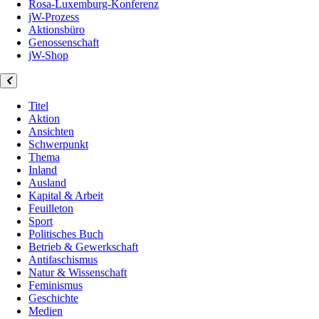
Rosa-Luxemburg-Konferenz
jW-Prozess
Aktionsbüro
Genossenschaft
jW-Shop
Titel
Aktion
Ansichten
Schwerpunkt
Thema
Inland
Ausland
Kapital & Arbeit
Feuilleton
Sport
Politisches Buch
Betrieb & Gewerkschaft
Antifaschismus
Natur & Wissenschaft
Feminismus
Geschichte
Medien