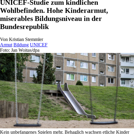
UNICEF-Studie zum kindlichen
Wohlbefinden. Hohe Kinderarmut,
miserables Bildungsniveau in der
Bundesrepublik
Von
Kristian Stemmler
Armut
Bildung
UNICEF
Foto: Jan Woitas/dpa
Kein unbefangenes Spielen mehr. Behaglich wachsen etliche Kinder