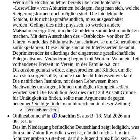
Wenn sich Hochschullehrer bereits über den fehlenden
»Lesewillen« von Abiturienten beklagen, fragt man sich, welche
Steigerungsformen noch möglich sind. Die intellektuelle
Schicht, falls nicht kapitalfreundlich, muss ausgeschaltet
werden! Gelingt dies nicht physisch, so werden andere
Maßnahmen ergriffen, um die Gebildeten zumindest mundtot zu
machen. Mit dem Ausschalten des »Ostblocks« vor über 35
Jahren, wurde das Bildungsniveau schrittweise um Generationen
zurückgefahren. Diese Dinge sind allen Interessierten bekannt.
Deprimierender ist allerdings der eingetretene gesellschaftliche
Phlegmatismus. Veränderung beginnt mit Worten! Wenn ein Teil
vorhandener Freizeit im Verein, in der Familie o.ä. zur
Diskussion genutzt würde, angesprochen auf Kinder, um die
man sich sorgen sollte, könnte man leicht Interessen wecken!
Die natürlichen Instinkte, mit denen Lebewesen ihren
Nachwuchs umsorgen, können unmöglich komplett sediert
worden sein! Die Evolution lässt dies nicht zu! Anstatt Gründe
für Untätigkeit zu finden, sollte man Argumente dagegen
benennen! Selbige findet man hinreichend in dieser Zeitung!
Onlineabonnent*in
Joachim S.
aus B.
18. Mai 2026 um
09:18 Uhr
Das im Niedergang befindliche Deutschland zeigt lediglich, was
ihm seine Zukunft wirklich wert ist, nämlich nichts. Um im
Schützengraben zu sterben, darf die Jugend ruhig blöd sein. Es