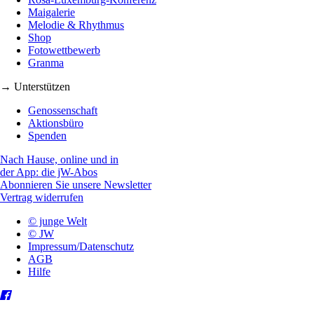
Maigalerie
Melodie & Rhythmus
Shop
Fotowettbewerb
Granma
→ Unterstützen
Genossenschaft
Aktionsbüro
Spenden
Nach Hause, online und in
der App: die jW-Abos
Abonnieren Sie unsere Newsletter
Vertrag widerrufen
© junge Welt
© JW
Impressum/Datenschutz
AGB
Hilfe