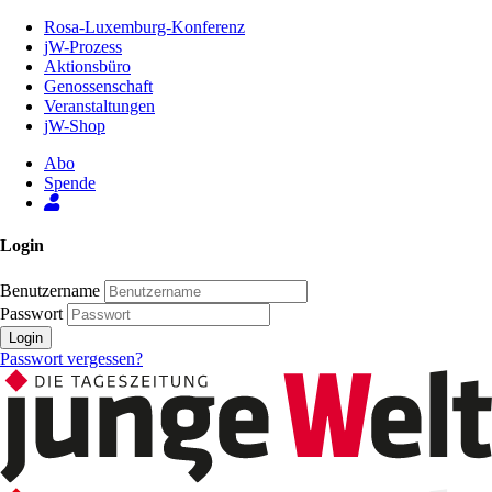
Zum
Rosa-Luxemburg-Konferenz
Inhalt
jW-Prozess
der
Aktionsbüro
Seite
Genossenschaft
Veranstaltungen
jW-Shop
Abo
Spende
Login
Benutzername
Passwort
Login
Passwort vergessen?