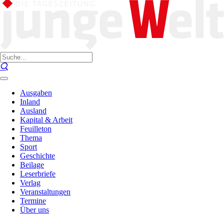
Ausgaben
Inland
Ausland
Kapital & Arbeit
Feuilleton
Thema
Sport
Geschichte
Beilage
Leserbriefe
Verlag
Veranstaltungen
Termine
Über uns