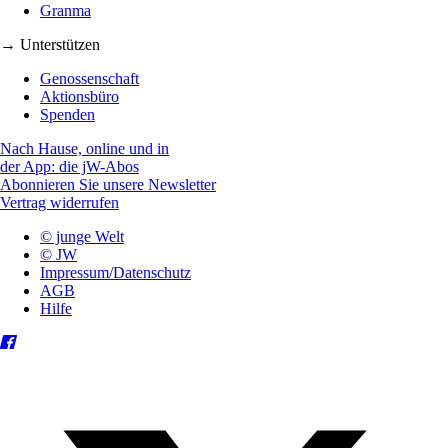
Granma
→ Unterstützen
Genossenschaft
Aktionsbüro
Spenden
Nach Hause, online und in
der App: die jW-Abos
Abonnieren Sie unsere Newsletter
Vertrag widerrufen
© junge Welt
© JW
Impressum/Datenschutz
AGB
Hilfe