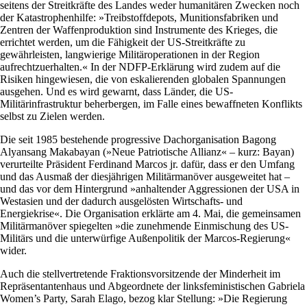
seitens der Streitkräfte des Landes weder humanitären Zwecken noch
der Katastrophenhilfe: »Treibstoffdepots, Munitionsfabriken und
Zentren der Waffenproduktion sind Instrumente des Krieges, die
errichtet werden, um die Fähigkeit der US-Streitkräfte zu
gewährleisten, langwierige Militäroperationen in der Region
aufrechtzuerhalten.« In der NDFP-Erklärung wird zudem auf die
Risiken hingewiesen, die von eskalierenden globalen Spannungen
ausgehen. Und es wird gewarnt, dass Länder, die US-
Militärinfrastruktur beherbergen, im Falle eines bewaffneten Konflikts
selbst zu Zielen werden.
Die seit 1985 bestehende progressive Dachorganisation Bagong
Alyansang Makabayan (»Neue Patriotische Allianz« – kurz: Bayan)
verurteilte Präsident Ferdinand Marcos jr. dafür, dass er den Umfang
und das Ausmaß der diesjährigen Militärmanöver ausgeweitet hat –
und das vor dem Hintergrund »anhaltender Aggressionen der USA in
Westasien und der dadurch ausgelösten Wirtschafts- und
Energiekrise«. Die Organisation erklärte am 4. Mai, die gemeinsamen
Militärmanöver spiegelten »die zunehmende Einmischung des US-
Militärs und die unterwürfige Außenpolitik der ­Marcos-Regierung«
wider.
Auch die stellvertretende Fraktionsvorsitzende der Minderheit im
Repräsentantenhaus und Abgeordnete der linksfeministischen Gabriela
Women’s Party, Sarah Elago, bezog klar Stellung: »Die Regierung