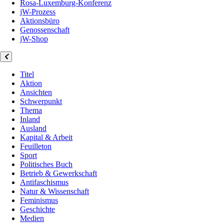
Rosa-Luxemburg-Konferenz
jW-Prozess
Aktionsbüro
Genossenschaft
jW-Shop
Titel
Aktion
Ansichten
Schwerpunkt
Thema
Inland
Ausland
Kapital & Arbeit
Feuilleton
Sport
Politisches Buch
Betrieb & Gewerkschaft
Antifaschismus
Natur & Wissenschaft
Feminismus
Geschichte
Medien