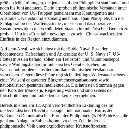
größten Militärübungen, die jemals auf den Philippinen stattfanden und
noch bis Juni andauern. Darin erproben philippinische Verbände unter
Oberhoheit von US-Truppen gemeinsam mit Kontingenten aus
Australien, Kanada und erstmalig auch aus Japan Planspiele, um die
Schlagkraft neuer Waffensysteme zu testen und das operative
Zusammenwirken mit verbündeten Staaten im militärischen Bereich zu
proben. Um im »Ernstfall« gewappnet zu sein, Chinas wachsenden
Einfluss in der Region einzudämmen.
Auf dem Areal, wo sich einst mit der Subic Naval Base der
bedeutendste Tiefseehafen und Ankerplatz der U. S. Navy (7. US-
Flotte) in Asien befand, sollen ein Treibstoff- und Munitionsdepot
sowie Wartungshallen für militärisches Gerät entstehen, um
Nachschubprobleme aus dem nordamerikanischen Festland zu
vermeiden. Gegen diese Pläne regt sich allerdings Widerstand seitens
einer Vielzahl engagierter Bürgerrechtsorganisationen sowie
nationalistisch gesinnter Intellektueller. Die lautesten Stimmen gegen
den Kurs der Marcos-jr.-Regierung waren und sind seitens der
fortschrittlichen und radikalen Linken zu vernehmen.
Bereits in einer am 12. April veröffentlichten Erklärung des im
niederländischen Utrecht ansässigen internationalen Büros der
Nationalen Demokratischen Front der Philippinen (NDFP) hieß es, die
geplante Anlage in Subic »kommt zu einer Zeit, in der das
philippinische Volk unter explodierenden Kraftstoffpreisen,