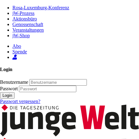
Zum
Rosa-Luxemburg-Konferenz
Inhalt
jW-Prozess
der
Aktionsbüro
Seite
Genossenschaft
Veranstaltungen
jW-Shop
Abo
Spende
Login
Benutzername
Passwort
Login
Passwort vergessen?