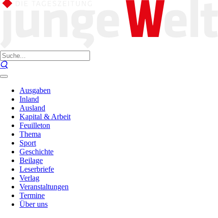
Ausgaben
Inland
Ausland
Kapital & Arbeit
Feuilleton
Thema
Sport
Geschichte
Beilage
Leserbriefe
Verlag
Veranstaltungen
Termine
Über uns