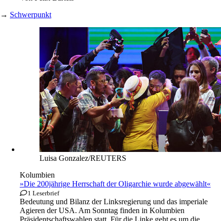
→
Schwerpunkt
Luisa Gonzalez/REUTERS
Kolumbien
»Die 200jährige Herrschaft der Oligarchie wurde abgewählt«
1 Leserbrief
Bedeutung und Bilanz der Linksregierung und das imperiale
Agieren der USA. Am Sonntag finden in Kolumbien
Präsidentschaftswahlen statt. Für die Linke geht es um die