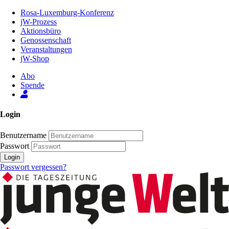
Zum
Rosa-Luxemburg-Konferenz
Inhalt
jW-Prozess
der
Aktionsbüro
Seite
Genossenschaft
Veranstaltungen
jW-Shop
Abo
Spende
Login
Benutzername
Passwort
Login
Passwort vergessen?