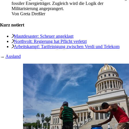
fossiler Energieträger. Zugleich wird die Logik der
Militarisierung angeprangert.
Von
Greta Dreßler
Kurz notiert
Mautdesaster: Scheuer angeklagt
Northvolt: Regierung hat Pflicht verletzt
Arbeitskampf: Tarifeinigung zwischen Verdi und Telekom
→
Ausland