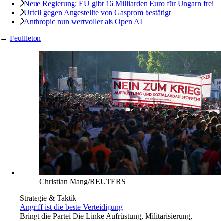
Neue Regierung: EU gibt 16 Milliarden Euro für Ungarn frei
Urteil gegen Angestellte von Gasprom bestätigt
Anthropic nun wertvoller als Open AI
→
Feuilleton
Christian Mang/REUTERS
Strategie & Taktik
Angriff ist die beste Verteidigung
Bringt die Partei Die Linke Aufrüstung, Militarisierung,