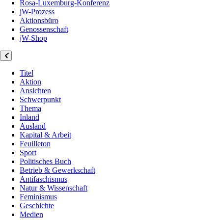
Rosa-Luxemburg-Konferenz
jW-Prozess
Aktionsbüro
Genossenschaft
jW-Shop
Titel
Aktion
Ansichten
Schwerpunkt
Thema
Inland
Ausland
Kapital & Arbeit
Feuilleton
Sport
Politisches Buch
Betrieb & Gewerkschaft
Antifaschismus
Natur & Wissenschaft
Feminismus
Geschichte
Medien