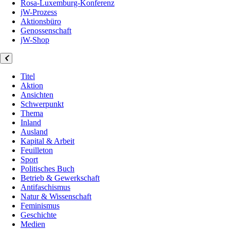
Rosa-Luxemburg-Konferenz
jW-Prozess
Aktionsbüro
Genossenschaft
jW-Shop
Titel
Aktion
Ansichten
Schwerpunkt
Thema
Inland
Ausland
Kapital & Arbeit
Feuilleton
Sport
Politisches Buch
Betrieb & Gewerkschaft
Antifaschismus
Natur & Wissenschaft
Feminismus
Geschichte
Medien