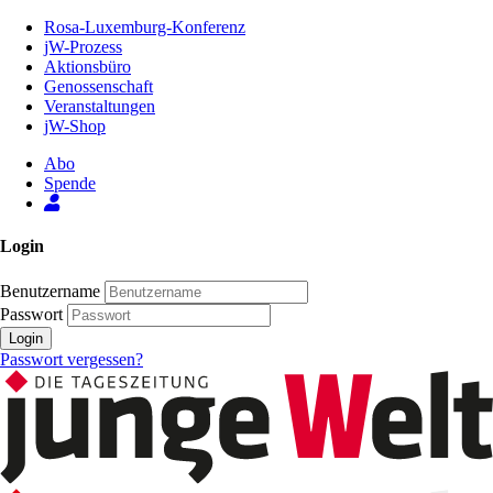
Zum
Rosa-Luxemburg-Konferenz
Inhalt
jW-Prozess
der
Aktionsbüro
Seite
Genossenschaft
Veranstaltungen
jW-Shop
Abo
Spende
Login
Benutzername
Passwort
Login
Passwort vergessen?