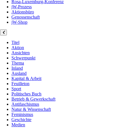
Rosa-Luxemburg-Konferenz
jW-Prozess
Aktionsbüro
Genossenschaft
jW-Shop
Titel
Aktion
Ansichten
Schwerpunkt
Thema
Inland
Ausland
Kapital & Arbeit
Feuilleton
Sport
Politisches Buch
Betrieb & Gewerkschaft
Antifaschismus
Natur & Wissenschaft
Feminismus
Geschichte
Medien