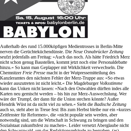
Außerhalb des rund 15.000köpfigen Medientrosses in Berlin-Mitte
nerven die Gerüchteküchendünste. Die
Neue Osnabrücker Zeitung
seufzt jedenfalls am Freitag: »Auch das noch. Als hätte Friedrich Merz
nicht schon genug Baustellen, kommt jetzt noch eine Personaldebatte
hinzu.« So kann man Geplapper mit Wirklichkeit verwechseln. Die
Chemnitzer
Freie Presse
macht in der Wutpressemitteilung des
Kanzleramtes den nächsten Fehler der Merz-Truppe aus: »So etwas
wieder auszutreten ist nicht leicht.« Die Magdeburger
Volksstimme
kann das Unken nicht lassen: »Nach den Ostwahlen dürften indes alle
Karten neu gemischt werden – bis hin zur Merz-Auswechslung. Wer
wäre der Trumpf, der dann für die Union stechen könnte? Außer
Hendrik Wüst ist da nicht viel zu sehen.« Sieht die
Badische Zeitung
auch so, steht aber in Treue fest: Bis zum Herbst bleibe nur ein »kurzes
Zeitfenster für Reformen«, die »nicht populär sein werden, aber
notwendig sind, um die Wirtschaft in Schwung zu bringen und den
Sozialstaat zukunftsfest zu machen«. Leider versetzt Aberglaube nicht
den Schwarzwald, um das Redaktionsgebäude zu begraben. (as)