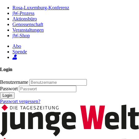
Zum
Rosa-Luxemburg-Konferenz
Inhalt
jW-Prozess
der
Aktionsbüro
Seite
Genossenschaft
Veranstaltungen
jW-Shop
Abo
Spende
Login
Benutzername
Passwort
Login
Passwort vergessen?