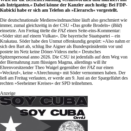
als Intriganten.« Dabei könne der Kanzler auch lustig: Bei FDP-
Kubicki habe er sich am Telefon als »Eierarsch« vorgestellt.
Die deutschnationale Medienwindmaschine läuft also geschmiert wie
immer, zumal gleichzeitig in der CSU »Das große Brodeln« (
Bild
)
einsetzte. Am Freitag titelte die
FAZ
einen Seite-eins-Kommentar:
»Söder sitzt auf einem Vulkan«. Die bayerische Staatspartei – ein
Krakatau. Söder habe den Unmut offenkundig gespürt: »Also nahm er
sich den Bart ab, schlug Ilse Aigner als Bundespräsidentin vor und
postete im Netz keine Döner-Videos mehr.« Deutsches
Spitzenpersonal anno 2026. Die CSU ist jedenfalls auf dem Weg von
der Biernahrung zum flüssigen Magma, allerdings will ihr
Ehrenvorsitzender Theo Waigel gegenüber der
FAZ
nur einen
»Weckruf«, keine »Abrechnung« mit Söder vernommen haben. Der
ließ am Freitag verlauten, er werde am 9. Juni an der Spargelfahrt des
rechten »Seeheimer Kreises« der SPD teilnehmen.
Anzeige