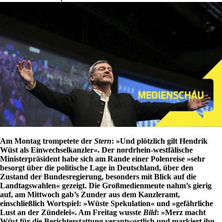
Am Montag trompetete der
Stern
: »Und plötzlich gilt Hendrik
Wüst als Einwechselkanzler«. Der nordrhein-westfälische
Ministerpräsident habe sich am Rande einer Polenreise »sehr
besorgt über die politische Lage in Deutschland, über den
Zustand der Bundesregierung, besonders mit Blick auf die
Landtagswahlen« gezeigt. Die Großmedienmeute nahm’s gierig
auf, am Mittwoch gab’s Zunder aus dem Kanzleramt,
einschließlich Wortspiel: »Wüste Spekulation« und »gefährliche
Lust an der Zündelei«. Am Freitag wusste
Bild
: »Merz macht
Wüst für die Berichterstattung verantwortlich und markiert ihn