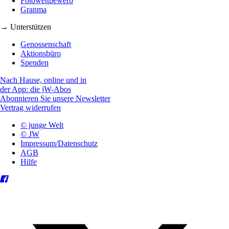
Fotowettbewerb
Granma
→ Unterstützen
Genossenschaft
Aktionsbüro
Spenden
Nach Hause, online und in
der App: die jW-Abos
Abonnieren Sie unsere Newsletter
Vertrag widerrufen
© junge Welt
© JW
Impressum/Datenschutz
AGB
Hilfe