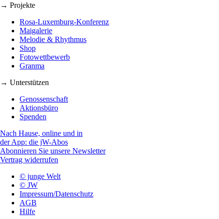
→ Projekte
Rosa-Luxemburg-Konferenz
Maigalerie
Melodie & Rhythmus
Shop
Fotowettbewerb
Granma
→ Unterstützen
Genossenschaft
Aktionsbüro
Spenden
Nach Hause, online und in
der App: die jW-Abos
Abonnieren Sie unsere Newsletter
Vertrag widerrufen
© junge Welt
© JW
Impressum/Datenschutz
AGB
Hilfe