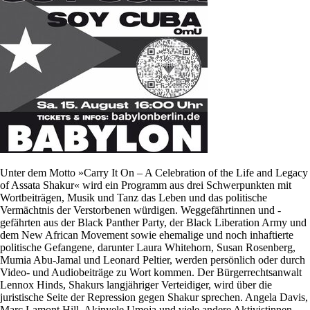
Unter dem Motto »Carry It On – A Celebration of the Life and Legacy
of Assata Shakur« wird ein Programm aus drei Schwerpunkten mit
Wortbeiträgen, Musik und Tanz das Leben und das politische
Vermächtnis der Verstorbenen würdigen. Weggefährtinnen und -
gefährten aus der Black Panther Party, der Black Liberation Army und
dem New African Movement sowie ehemalige und noch inhaftierte
politische Gefangene, darunter Laura Whitehorn, Susan Rosenberg,
Mumia Abu-Jamal und Leonard Peltier, werden persönlich oder durch
Video- und Audiobeiträge zu Wort kommen. Der Bürgerrechtsanwalt
Lennox Hinds, Shakurs langjähriger Verteidiger, wird über die
juristische Seite der Repression gegen Shakur sprechen. Angela Davis,
Marc Lamont Hill, Akinyele Umoja und viele andere Aktivistinnen