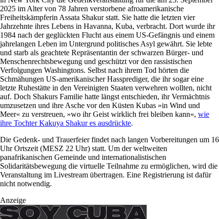
2025 im Alter von 78 Jahren verstorbene afroamerikanische
Freiheitskämpferin Assata Shakur statt. Sie hatte die letzten vier
Jahrzehnte ihres Lebens in Havanna, Kuba, verbracht. Dort wurde ihr
1984 nach der geglückten Flucht aus einem US-Gefängnis und einem
jahrelangen Leben im Untergrund politisches Asyl gewährt. Sie lebte
und starb als geachtete Repräsentantin der schwarzen Bürger- und
Menschenrechtsbewegung und geschützt vor den rassistischen
Verfolgungen Washingtons. Selbst nach ihrem Tod hörten die
Schmähungen US-amerikanischer Hassprediger, die ihr sogar eine
letzte Ruhestätte in den Vereinigten Staaten verwehren wollten, nicht
auf. Doch Shakurs Familie hatte längst entschieden, ihr Vermächtnis
umzusetzen und ihre Asche vor den Küsten Kubas »in Wind und
Meer« zu verstreuen, »wo ihr Geist wirklich frei bleiben kann«,
wie
ihre Tochter Kakuya Shakur es ausdrückte
.
Die Gedenk- und Trauerfeier findet nach langen Vorbereitungen um 16
Uhr Ortszeit (MESZ 22 Uhr) statt. Um der weltweiten
panafrikanischen Gemeinde und internationalistischen
Solidaritätsbewegung die virtuelle Teilnahme zu ermöglichen, wird die
Veranstaltung im Livestream übertragen. Eine Registrierung ist dafür
nicht notwendig.
Anzeige