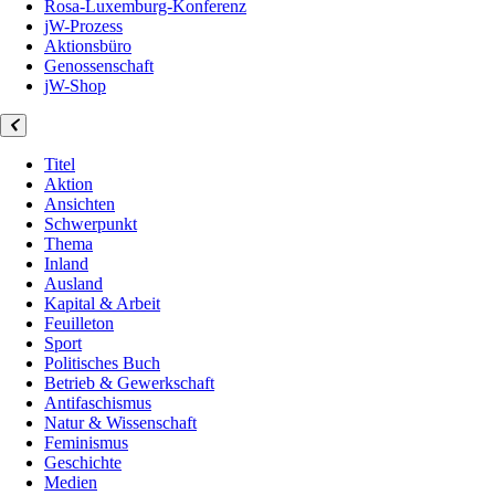
Rosa-Luxemburg-Konferenz
jW-Prozess
Aktionsbüro
Genossenschaft
jW-Shop
Titel
Aktion
Ansichten
Schwerpunkt
Thema
Inland
Ausland
Kapital & Arbeit
Feuilleton
Sport
Politisches Buch
Betrieb & Gewerkschaft
Antifaschismus
Natur & Wissenschaft
Feminismus
Geschichte
Medien