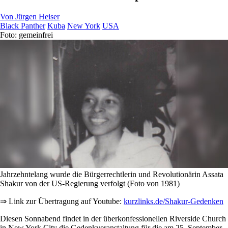
Von
Jürgen Heiser
Black Panther
Kuba
New York
USA
Foto: gemeinfrei
Jahrzehntelang wurde die Bürgerrechtlerin und Revolutionärin Assata
Shakur von der US-Regierung verfolgt (Foto von 1981)
⇒ Link zur Übertragung auf ­Youtube:
kurzlinks.de/­Shakur-Gedenken
Diesen Sonnabend findet in der überkonfessionellen Riverside Church
in New York City die Gedenkveranstaltung für die am 25. September