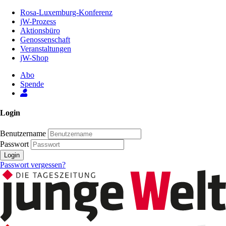
Zum
Rosa-Luxemburg-Konferenz
Inhalt
jW-Prozess
der
Aktionsbüro
Seite
Genossenschaft
Veranstaltungen
jW-Shop
Abo
Spende
Login
Benutzername
Passwort
Login
Passwort vergessen?