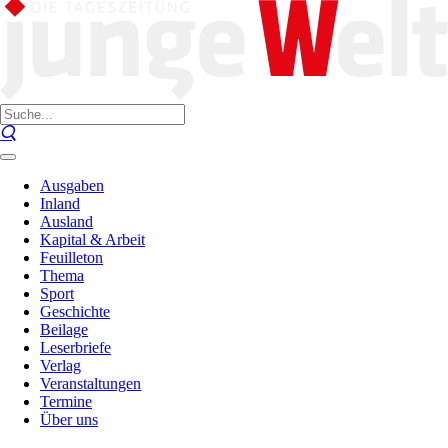
Ausgaben
Inland
Ausland
Kapital & Arbeit
Feuilleton
Thema
Sport
Geschichte
Beilage
Leserbriefe
Verlag
Veranstaltungen
Termine
Über uns