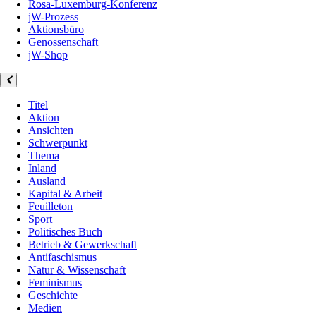
Rosa-Luxemburg-Konferenz
jW-Prozess
Aktionsbüro
Genossenschaft
jW-Shop
Titel
Aktion
Ansichten
Schwerpunkt
Thema
Inland
Ausland
Kapital & Arbeit
Feuilleton
Sport
Politisches Buch
Betrieb & Gewerkschaft
Antifaschismus
Natur & Wissenschaft
Feminismus
Geschichte
Medien