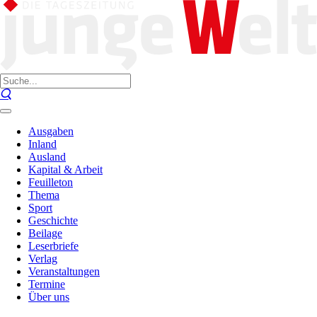
Ausgaben
Inland
Ausland
Kapital & Arbeit
Feuilleton
Thema
Sport
Geschichte
Beilage
Leserbriefe
Verlag
Veranstaltungen
Termine
Über uns