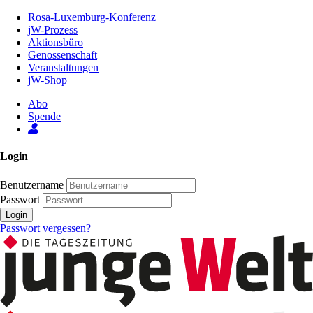
Zum
Rosa-Luxemburg-Konferenz
Inhalt
jW-Prozess
der
Aktionsbüro
Seite
Genossenschaft
Veranstaltungen
jW-Shop
Abo
Spende
Login
Benutzername
Passwort
Login
Passwort vergessen?