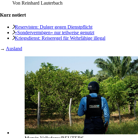
Von
Reinhard Lauterbach
Kurz notiert
Reservisten: Dulger gegen Dienstpflicht
»Sondervermögen« nur teilweise genutzt
Kriegsdienst: Reiseregel für Wehrfähige illegal
→
Ausland