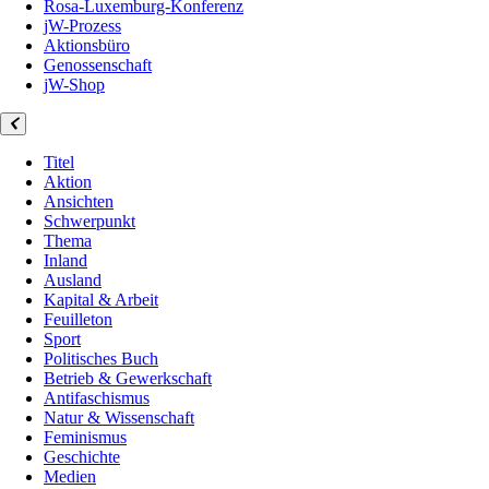
Rosa-Luxemburg-Konferenz
jW-Prozess
Aktionsbüro
Genossenschaft
jW-Shop
Titel
Aktion
Ansichten
Schwerpunkt
Thema
Inland
Ausland
Kapital & Arbeit
Feuilleton
Sport
Politisches Buch
Betrieb & Gewerkschaft
Antifaschismus
Natur & Wissenschaft
Feminismus
Geschichte
Medien