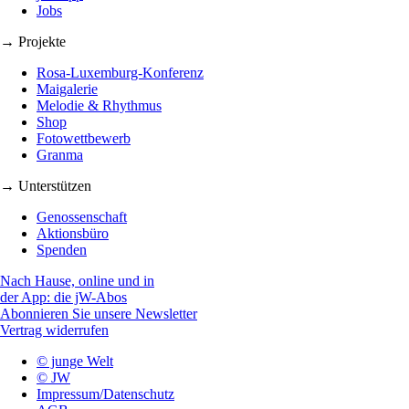
Jobs
→ Projekte
Rosa-Luxemburg-Konferenz
Maigalerie
Melodie & Rhythmus
Shop
Fotowettbewerb
Granma
→ Unterstützen
Genossenschaft
Aktionsbüro
Spenden
Nach Hause, online und in
der App: die jW-Abos
Abonnieren Sie unsere Newsletter
Vertrag widerrufen
© junge Welt
© JW
Impressum/Datenschutz