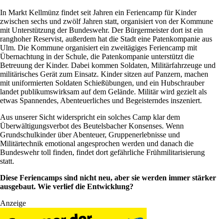
In Markt Kellmünz findet seit Jahren ein Feriencamp für Kinder
zwischen sechs und zwölf Jahren statt, organisiert von der Kommune
mit Unterstützung der Bundeswehr. Der Bürgermeister dort ist ein
ranghoher Reservist, außerdem hat die Stadt eine Patenkompanie aus
Ulm. Die Kommune organisiert ein zweitägiges Feriencamp mit
Übernachtung in der Schule, die Patenkompanie unterstützt die
Betreuung der Kinder. Dabei kommen Soldaten, Militärfahrzeuge und
militärisches Gerät zum Einsatz. Kinder sitzen auf Panzern, machen
mit uniformierten Soldaten Schießübungen, und ein Hubschrauber
landet publikumswirksam auf dem Gelände. Militär wird gezielt als
etwas Spannendes, Abenteuerliches und Begeisterndes inszeniert.
Aus unserer Sicht widerspricht ein solches Camp klar dem
Überwältigungsverbot des Beutelsbacher Konsenses. Wenn
Grundschulkinder über Abenteuer, Gruppenerlebnisse und
Militärtechnik emotional angesprochen werden und danach die
Bundeswehr toll finden, findet dort gefährliche Frühmilitarisierung
statt.
Diese Feriencamps sind nicht neu, aber sie werden immer stärker
ausgebaut. Wie verlief die Entwicklung?
Anzeige