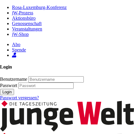
Zum
Rosa-Luxemburg-Konferenz
Inhalt
jW-Prozess
der
Aktionsbüro
Seite
Genossenschaft
Veranstaltungen
jW-Shop
Abo
Spende
Login
Benutzername
Passwort
Login
Passwort vergessen?