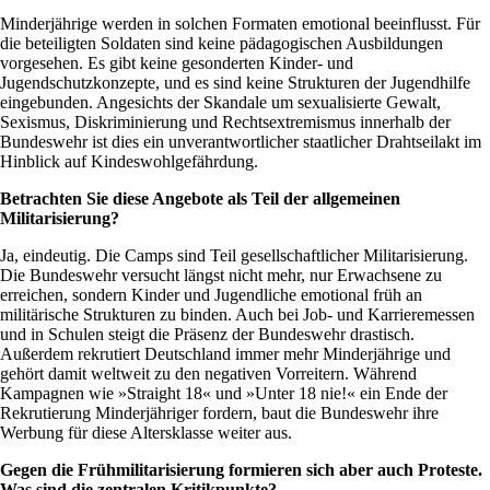
Minderjährige werden in solchen Formaten emotional beeinflusst. Für
die beteiligten Soldaten sind keine pädagogischen Ausbildungen
vorgesehen. Es gibt keine gesonderten Kinder- und
Jugendschutzkonzepte, und es sind keine Strukturen der Jugendhilfe
eingebunden. Angesichts der Skandale um sexualisierte Gewalt,
Sexismus, Diskriminierung und Rechtsextremismus innerhalb der
Bundeswehr ist dies ein unverantwortlicher staatlicher Drahtseilakt im
Hinblick auf Kindeswohlgefährdung.
Betrachten Sie diese Angebote als Teil der allgemeinen
Militarisierung?
Ja, eindeutig. Die Camps sind Teil gesellschaftlicher Militarisierung.
Die Bundeswehr versucht längst nicht mehr, nur Erwachsene zu
erreichen, sondern Kinder und Jugendliche emotional früh an
militärische Strukturen zu binden. Auch bei Job- und Karrieremessen
und in Schulen steigt die Präsenz der Bundeswehr drastisch.
Außerdem rekrutiert Deutschland immer mehr Minderjährige und
gehört damit weltweit zu den negativen Vorreitern. Während
Kampagnen wie »Straight 18« und »Unter 18 nie!« ein Ende der
Rekrutierung Minderjähriger fordern, baut die Bundeswehr ihre
Werbung für diese Altersklasse weiter aus.
Gegen die Frühmilitarisierung formieren sich aber auch Proteste.
Was sind die zentralen Kritikpunkte?