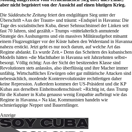
aber nicht begeistert von der Aussicht auf einen blutigen Krieg.
Die
Süddeutsche Zeitung
feiert den endgültigen Sieg unter der
Überschrift »Aus der Traum« und träumt: »Endspiel in Havanna: Die
Tage des sozialistischen Kuba, dieser Sehnsuchtsinsel der Linken seit
fast 70 Jahren, sind gezählt.« Trumps »mittelalterlich anmutende
Strategie des Aushungerns und ein massives Militäraufgebot mitsamt
einem Flugzeugträger vor der Küste haben den Widerstand in Havanna
nahezu erstickt. Jetzt geht es nur noch darum, auf welche Art das
Regime abdankt. Es wurde Zeit.« Denn das Scheitern des kubanischen
Modells hätten »die Machthaber in Havanna seit Jahrzehnten selbst«
besorgt. Völlig richtig: Aus der Sicht der besitzenden Klasse sind
Revolutionen stets anlasslos, also überflüssig und ihre Macher immer
unfähig. Wirtschaftliches Erwürgen oder gar militärische Attacken sind
nebensächlich, mordende Konterrevolutionäre rechtfertigen daher
keine Repression. Außerdem kommen der US-Präsident und die KP
Kubas aus derselben Einheitssoßenschüssel: »Richtig ist, dass Trump
für die Kubaner in Kuba genauso wenig Empathie aufbringt wie das
Regime in Havanna.« Na klar, Kommunisten handeln wie
schmierlappige Nepper und Bauernfänger.
Anzeige