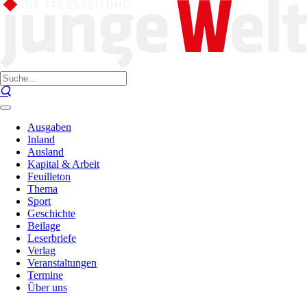
Ausgaben
Inland
Ausland
Kapital & Arbeit
Feuilleton
Thema
Sport
Geschichte
Beilage
Leserbriefe
Verlag
Veranstaltungen
Termine
Über uns