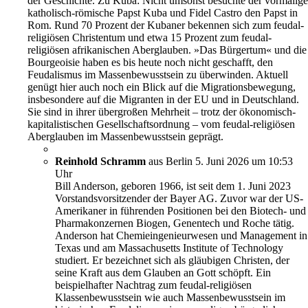
der Geschichte. Zu Kuba: Nicht umsonst besuchte der vormalige
katholisch-römische Papst Kuba und Fidel Castro den Papst in
Rom. Rund 70 Prozent der Kubaner bekennen sich zum feudal-
religiösen Christentum und etwa 15 Prozent zum feudal-
religiösen afrikanischen Aberglauben. »Das Bürgertum« und die
Bourgeoisie haben es bis heute noch nicht geschafft, den
Feudalismus im Massenbewusstsein zu überwinden. Aktuell
genügt hier auch noch ein Blick auf die Migrationsbewegung,
insbesondere auf die Migranten in der EU und in Deutschland.
Sie sind in ihrer übergroßen Mehrheit – trotz der ökonomisch-
kapitalistischen Gesellschaftsordnung – vom feudal-religiösen
Aberglauben im Massenbewusstsein geprägt.
Reinhold Schramm
aus Berlin
5. Juni 2026 um 10:53
Uhr
Bill Anderson, geboren 1966, ist seit dem 1. Juni 2023
Vorstandsvorsitzender der Bayer AG. Zuvor war der US-
Amerikaner in führenden Positionen bei den Biotech- und
Pharmakonzernen Biogen, Genentech und Roche tätig.
Anderson hat Chemieingenieurwesen und Management in
Texas und am Massachusetts Institute of Technology
studiert. Er bezeichnet sich als gläubigen Christen, der
seine Kraft aus dem Glauben an Gott schöpft. Ein
beispielhafter Nachtrag zum feudal-religiösen
Klassenbewusstsein wie auch Massenbewusstsein im