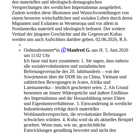
den materiellen und ideologisch-demagogischen
Versprechungen des westlichen Imperialismus ausgeliefert.
Zudem werden diese Illusionen und Wunschvorstellungen von
einem besseren wirtschaftlichen und sozialen Leben durch deren
Migranten und Exilanten in Westeuropa und vor allem in
Nordamerika materiell und ideologisch befeuert. Der weitere
Verlauf der jüngsten Geschichte und die Gegenwart Kubas
werden uns auch Aufschluss darüber geben. 02.06.2026, R.S.
Onlineabonnent*in
Manfred G.
aus H.
5. Juni 2026
um 11:02 Uhr
Ich fasse mal kurz zusammen: 1. Sie sagen, dass nahezu
alle sozialrevolutionären und sozialistischen
Befreiungsversuche des 20. Jahrhunderts – von der
Sowjetunion über die DDR bis zu China, Vietnam und
zahlreichen Bewegungen in Asien, Afrika und
Lateinamerika – letztlich gescheitert seien. 2. Als Grund
benennen sie innere Widersprüche und äußere Einflüsse
des Imperialismus und die Herausbildung neuer Eliten
und Eigentumsverhältnisse. 3. Einwanderung in westliche
Industriestaaten erfolgt durch materielles
Wohlstandsversprechen, die revolutionäre Befreiungen
schwächen würden. 4. Kuba wird da als aktuelles Beispiel
gesehen. Wenn man, wie sie, geschichtliche
Entwicklungen geradlinig bewertet und nicht den