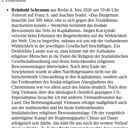
→ Leserbriefe
Reinhold Schramm
aus Berlin
4. Juni 2026 um 19:46 Uhr
Antwort auf Franz S. und Joachim Seidel. »Das Bürgertum
brauchte fast 300 Jahre, ehe es sich gegen den Feudalismus
durchsetzen konnte.« Weiterhin bestimmt das feudale
Bewusstsein das Sein im Kapitalismus. Jürgen Kuczynski
verweist beim Erkennen der Begebenheiten auf die Wirklichkeit
der Welt. Um zu begreifen, müssen wir uns mit der vorhandenen
Wirklichkeit in der jeweiligen Gesellschaft beschäftigen. Ein
Denkfehler Lenins war es, man könnte mit der Aufnahme
religiöser Menschen in die Partei die Religion der feudalistischen
Gesellschaftsordnung und deren fortwirkenden religiösen
Bewusstseinslagen überwinden. Nach dem Ende der
Sowjetunion wurde in allen Nachfolgestaaten nicht nur die
fortschreitende Umwandlung in den Kapitalismus, sondern auch
das Fortbestehen des feudal-religiösen Aberglaubens des
Christentums wie vor allem auch des Islams deutlich. Nach dem
Sieg Vietnams über den ideologisch christlich geprägten US-
Imperialismus besuchte ich mit anderen Vietnamfreunden das
Land. Der Befreiungskampf Vietnams erfolgte maßgeblich auch
aus der traditionellen und bis heute fortbestehenden
feudalistischen religiösen Bewusstseinslage. Ob der vorgeblich
antireligiöse Kampf der Regierungspartei Chinas auf Dauer
erfolgreich sein dürfte, das klärt für uns noch der weitere Verlauf