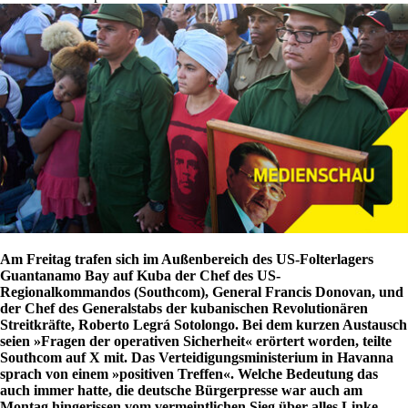
Am Freitag trafen sich im Außenbereich des US-Folterlagers
Guantanamo Bay auf Kuba der Chef des US-
Regionalkommandos (Southcom), General Francis Donovan, und
der Chef des Generalstabs der kubanischen Revolutionären
Streitkräfte, Roberto Legrá Sotolongo. Bei dem kurzen Austausch
seien »Fragen der operativen Sicherheit« erörtert worden, teilte
Southcom auf X mit. Das Verteidigungsministerium in Havanna
sprach von einem »positiven Treffen«. Welche Bedeutung das
auch immer hatte, die deutsche Bürgerpresse war auch am
Montag hingerissen vom vermeintlichen Sieg über alles Linke,