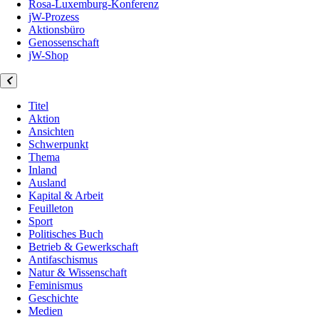
Rosa-Luxemburg-Konferenz
jW-Prozess
Aktionsbüro
Genossenschaft
jW-Shop
Titel
Aktion
Ansichten
Schwerpunkt
Thema
Inland
Ausland
Kapital & Arbeit
Feuilleton
Sport
Politisches Buch
Betrieb & Gewerkschaft
Antifaschismus
Natur & Wissenschaft
Feminismus
Geschichte
Medien