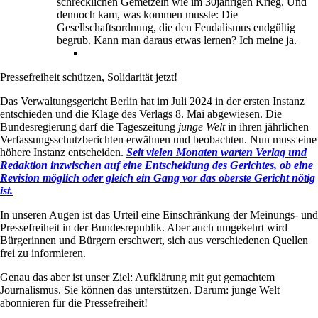
schrecklichen Gemetzeln wie im 30jährigen Krieg. Und
dennoch kam, was kommen musste: Die
Gesellschaftsordnung, die den Feudalismus endgültig
begrub. Kann man daraus etwas lernen? Ich meine ja.
Pressefreiheit schützen, Solidarität jetzt!
Das Verwaltungsgericht Berlin hat im Juli 2024 in der ersten Instanz
entschieden und die Klage des Verlags 8. Mai abgewiesen. Die
Bundesregierung darf die Tageszeitung
junge Welt
in ihren jährlichen
Verfassungsschutzberichten erwähnen und beobachten. Nun muss eine
höhere Instanz entscheiden.
Seit vielen Monaten warten Verlag und
Redaktion inzwischen auf eine Entscheidung des Gerichtes, ob eine
Revision möglich oder gleich ein Gang vor das oberste Gericht nötig
ist.
In unseren Augen ist das Urteil eine Einschränkung der Meinungs- und
Pressefreiheit in der Bundesrepublik. Aber auch umgekehrt wird
Bürgerinnen und Bürgern erschwert, sich aus verschiedenen Quellen
frei zu informieren.
Genau das aber ist unser Ziel: Aufklärung mit gut gemachtem
Journalismus. Sie können das unterstützen. Darum: junge Welt
abonnieren für die Pressefreiheit!