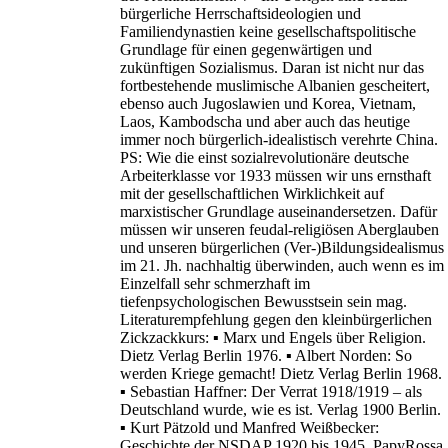
bürgerliche Herrschaftsideologien und
Familiendynastien keine gesellschaftspolitische
Grundlage für einen gegenwärtigen und
zukünftigen Sozialismus. Daran ist nicht nur das
fortbestehende muslimische Albanien gescheitert,
ebenso auch Jugoslawien und Korea, Vietnam,
Laos, Kambodscha und aber auch das heutige
immer noch bürgerlich-idealistisch verehrte China.
PS: Wie die einst sozialrevolutionäre deutsche
Arbeiterklasse vor 1933 müssen wir uns ernsthaft
mit der gesellschaftlichen Wirklichkeit auf
marxistischer Grundlage auseinandersetzen. Dafür
müssen wir unseren feudal-religiösen Aberglauben
und unseren bürgerlichen (Ver-)Bildungsidealismus
im 21. Jh. nachhaltig überwinden, auch wenn es im
Einzelfall sehr schmerzhaft im
tiefenpsychologischen Bewusstsein sein mag.
Literaturempfehlung gegen den kleinbürgerlichen
Zickzackkurs: ▪ Marx und Engels über Religion.
Dietz Verlag Berlin 1976. ▪ Albert Norden: So
werden Kriege gemacht! Dietz Verlag Berlin 1968.
▪ Sebastian Haffner: Der Verrat 1918/1919 – als
Deutschland wurde, wie es ist. Verlag 1900 Berlin.
▪ Kurt Pätzold und Manfred Weißbecker:
Geschichte der NSDAP 1920 bis 1945. PapyRossa