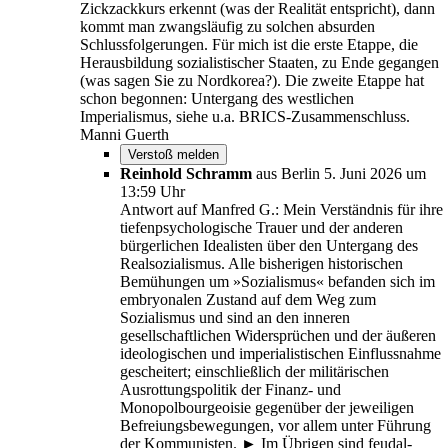
Zickzackkurs erkennt (was der Realität entspricht), dann
kommt man zwangsläufig zu solchen absurden
Schlussfolgerungen. Für mich ist die erste Etappe, die
Herausbildung sozialistischer Staaten, zu Ende gegangen
(was sagen Sie zu Nordkorea?). Die zweite Etappe hat
schon begonnen: Untergang des westlichen
Imperialismus, siehe u.a. BRICS-Zusammenschluss.
Manni Guerth
Reinhold Schramm
aus Berlin
5. Juni 2026 um
13:59 Uhr
Antwort auf Manfred G.: Mein Verständnis für ihre
tiefenpsychologische Trauer und der anderen
bürgerlichen Idealisten über den Untergang des
Realsozialismus. Alle bisherigen historischen
Bemühungen um »Sozialismus« befanden sich im
embryonalen Zustand auf dem Weg zum
Sozialismus und sind an den inneren
gesellschaftlichen Widersprüchen und der äußeren
ideologischen und imperialistischen Einflussnahme
gescheitert; einschließlich der militärischen
Ausrottungspolitik der Finanz- und
Monopolbourgeoisie gegenüber der jeweiligen
Befreiungsbewegungen, vor allem unter Führung
der Kommunisten. ► Im Übrigen sind feudal-