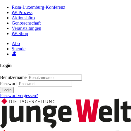
Zum
Rosa-Luxemburg-Konferenz
Inhalt
jW-Prozess
der
Aktionsbüro
Seite
Genossenschaft
Veranstaltungen
jW-Shop
Abo
Spende
Login
Benutzername
Passwort
Login
Passwort vergessen?