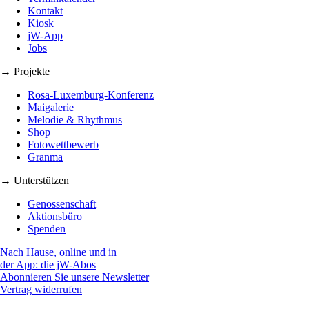
Kontakt
Kiosk
jW-App
Jobs
→ Projekte
Rosa-Luxemburg-Konferenz
Maigalerie
Melodie & Rhythmus
Shop
Fotowettbewerb
Granma
→ Unterstützen
Genossenschaft
Aktionsbüro
Spenden
Nach Hause, online und in
der App: die jW-Abos
Abonnieren Sie unsere Newsletter
Vertrag widerrufen