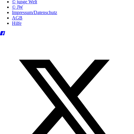
© junge Welt
© JW
Impressum/Datenschutz
AGB
Hilfe