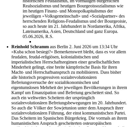
historischen Feudalismus, im vormaligen bürgerlichen
Realsozialismus und heutigen Bourgeoissozialismus wie
im heutigen Finanz- und Monopolkapitalismus der
jeweiligen »Volksgemeinschaft« und »Sozialpartner« des
herrschenden Religions-Feudalismus und der Bourgeoisie,
so auch heute im 21. Jahrhundert in Nordamerika, Afrika,
Lateinamerika, Asien, Deutschland und ganz Europa.
05.06.2026, R.S.
Reinhold Schramm
aus Berlin
2. Juni 2026 um 13:34 Uhr
»Kuba schon besiegt?« Bemerkenswert bleibt, dass es vor allem
feudalen, feudal-religiösen, kolonialistischen und
imperialistischen Herrschaftsregimen einer gesellschaftlichen
Minderheit gelingt, eine breite kämpferische Basis für ihren
Macht- und Herrschaftsanspruch zu mobilisieren. Dass bisher
alle historisch progressiven sozialrevolutionären
Befreiungsversuche der sozialökonomischen und
eigentumslosen Mehrheit der jeweiligen Bevölkerungen in ihrem
Kampf um Emanzipation und Befreiung gescheitert sind. So
auch ein weltweites Scheitern der ursprünglich
sozialrevolutionären Befreiungsbewegungen im 20. Jahrhundert.
So auch die Völker der Sowjetunion unter dem Anspruch ihrer
sozialrevolutionären Führung, der einst kommunistischen Partei.
Das Scheitern im Spanischen Bürgerkrieg. Die vormals an ihrem
humanistischen Anspruch gescheiterten osteuropäischen