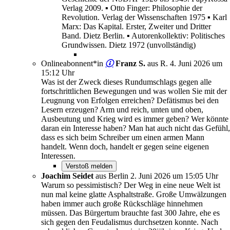
Verlag 2009. ▪ Otto Finger: Philosophie der
Revolution. Verlag der Wissenschaften 1975 ▪ Karl
Marx: Das Kapital. Erster, Zweiter und Dritter
Band. Dietz Berlin. ▪ Autorenkollektiv: Politisches
Grundwissen. Dietz 1972 (unvollständig)
Onlineabonnent*in
Franz S.
aus R.
4. Juni 2026 um
15:12 Uhr
Was ist der Zweck dieses Rundumschlags gegen alle
fortschrittlichen Bewegungen und was wollen Sie mit der
Leugnung von Erfolgen erreichen? Defätismus bei den
Lesern erzeugen? Arm und reich, unten und oben,
Ausbeutung und Krieg wird es immer geben? Wer könnte
daran ein Interesse haben? Man hat auch nicht das Gefühl,
dass es sich beim Schreiber um einen armen Mann
handelt. Wenn doch, handelt er gegen seine eigenen
Interessen.
Joachim Seidet
aus Berlin
2. Juni 2026 um 15:05 Uhr
Warum so pessimistisch? Der Weg in eine neue Welt ist
nun mal keine glatte Asphaltstraße. Große Umwälzungen
haben immer auch große Rückschläge hinnehmen
müssen. Das Bürgertum brauchte fast 300 Jahre, ehe es
sich gegen den Feudalismus durchsetzen konnte. Nach