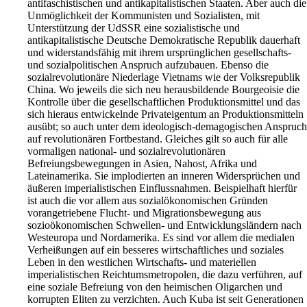
antifaschistischen und antikapitalistischen Staaten. Aber auch die
Unmöglichkeit der Kommunisten und Sozialisten, mit
Unterstützung der UdSSR eine sozialistische und
antikapitalistische Deutsche Demokratische Republik dauerhaft
und widerstandsfähig mit ihrem ursprünglichen gesellschafts-
und sozialpolitischen Anspruch aufzubauen. Ebenso die
sozialrevolutionäre Niederlage Vietnams wie der Volksrepublik
China. Wo jeweils die sich neu herausbildende Bourgeoisie die
Kontrolle über die gesellschaftlichen Produktionsmittel und das
sich hieraus entwickelnde Privateigentum an Produktionsmitteln
ausübt; so auch unter dem ideologisch-demagogischen Anspruch
auf revolutionären Fortbestand. Gleiches gilt so auch für alle
vormaligen national- und sozialrevolutionären
Befreiungsbewegungen in Asien, Nahost, Afrika und
Lateinamerika. Sie implodierten an inneren Widersprüchen und
äußeren imperialistischen Einflussnahmen. Beispielhaft hierfür
ist auch die vor allem aus sozialökonomischen Gründen
vorangetriebene Flucht- und Migrationsbewegung aus
sozioökonomischen Schwellen- und Entwicklungsländern nach
Westeuropa und Nordamerika. Es sind vor allem die medialen
Verheißungen auf ein besseres wirtschaftliches und soziales
Leben in den westlichen Wirtschafts- und materiellen
imperialistischen Reichtumsmetropolen, die dazu verführen, auf
eine soziale Befreiung von den heimischen Oligarchen und
korrupten Eliten zu verzichten. Auch Kuba ist seit Generationen