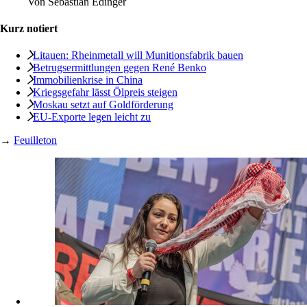
Von
Sebastian Edinger
Kurz notiert
Litauen: Rheinmetall will Munitionsfabrik bauen
Betrugsermittlungen gegen René Benko
Immobilienkrise in China
Kriegsgefahr lässt Ölpreis steigen
Moskau setzt auf Goldförderung
EU-Exporte legen leicht zu
→
Feuilleton