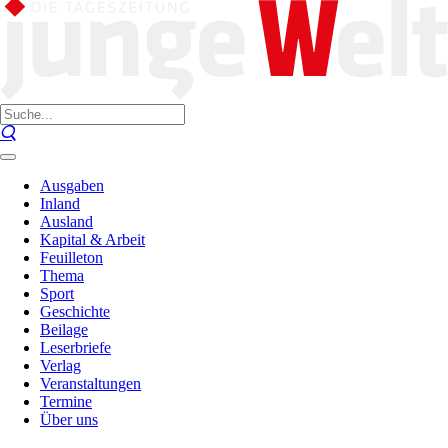
Ausgaben
Inland
Ausland
Kapital & Arbeit
Feuilleton
Thema
Sport
Geschichte
Beilage
Leserbriefe
Verlag
Veranstaltungen
Termine
Über uns