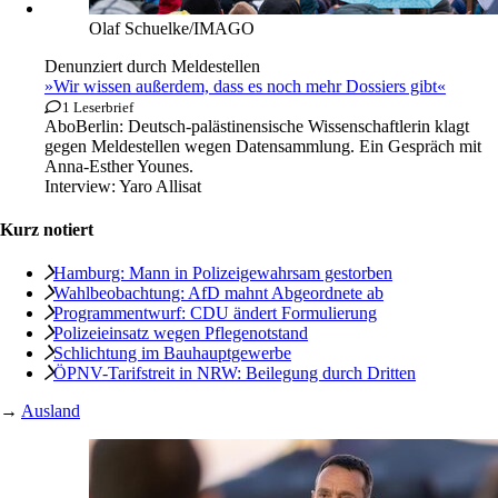
Olaf Schuelke/IMAGO
Denunziert durch Meldestellen
»Wir wissen außerdem, dass es noch mehr Dossiers gibt«
1 Leserbrief
Abo
Berlin: Deutsch-palästinensische Wissenschaftlerin klagt
gegen Meldestellen wegen Datensammlung. Ein Gespräch mit
Anna-Esther Younes.
Interview:
Yaro Allisat
Kurz notiert
Hamburg: Mann in Polizeigewahrsam gestorben
Wahlbeobachtung: AfD mahnt Abgeordnete ab
Programmentwurf: CDU ändert Formulierung
Polizeieinsatz wegen Pflegenotstand
Schlichtung im Bauhauptgewerbe
ÖPNV-Tarifstreit in NRW: Beilegung durch Dritten
→
Ausland