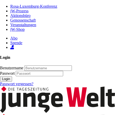
Zum
Rosa-Luxemburg-Konferenz
Inhalt
jW-Prozess
der
Aktionsbüro
Seite
Genossenschaft
Veranstaltungen
jW-Shop
Abo
Spende
Login
Benutzername
Passwort
Login
Passwort vergessen?