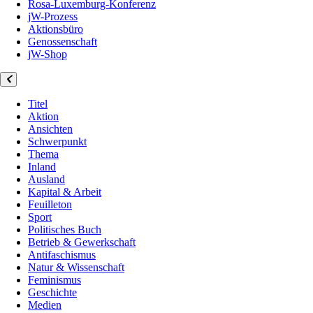
Rosa-Luxemburg-Konferenz
jW-Prozess
Aktionsbüro
Genossenschaft
jW-Shop
Titel
Aktion
Ansichten
Schwerpunkt
Thema
Inland
Ausland
Kapital & Arbeit
Feuilleton
Sport
Politisches Buch
Betrieb & Gewerkschaft
Antifaschismus
Natur & Wissenschaft
Feminismus
Geschichte
Medien