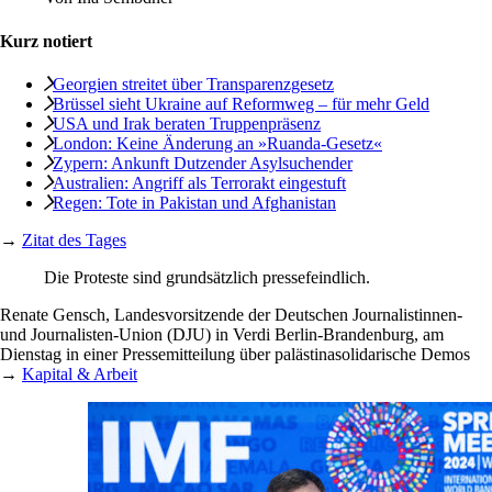
Kurz notiert
Georgien streitet über Transparenzgesetz
Brüssel sieht Ukraine auf Reformweg – für mehr Geld
USA und Irak beraten Truppenpräsenz
London: Keine Änderung an »Ruanda-Gesetz«
Zypern: Ankunft Dutzender Asylsuchender
Australien: Angriff als Terrorakt eingestuft
Regen: Tote in Pakistan und Afghanistan
→
Zitat des Tages
Die Proteste sind grundsätzlich pressefeindlich.
Renate Gensch, Landesvorsitzende der Deutschen Journalistinnen-
und Journalisten-Union (DJU) in Verdi Berlin-Brandenburg, am
Dienstag in einer Pressemitteilung über palästinasolidarische Demos
→
Kapital & Arbeit