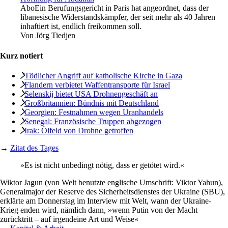
Abo
Ein Berufungsgericht in Paris hat angeordnet, dass der
libanesische Widerstandskämpfer, der seit mehr als 40 Jahren
inhaftiert ist, endlich freikommen soll.
Von
Jörg Tiedjen
Kurz notiert
Tödlicher Angriff auf katholische Kirche in Gaza
Flandern verbietet Waffentransporte für Israel
Selenskij bietet USA Drohnengeschäft an
Großbritannien: Bündnis mit Deutschland
Georgien: Festnahmen wegen Uranhandels
Senegal: Französische Truppen abgezogen
Irak: Ölfeld von Drohne getroffen
→
Zitat des Tages
»Es ist nicht unbedingt nötig, dass er getötet wird.«
Wiktor Jagun (von Welt benutzte englische Umschrift: Viktor Yahun),
Generalmajor der Reserve des Sicherheitsdienstes der Ukraine (SBU),
erklärte am Donnerstag im Interview mit Welt, wann der Ukraine-
Krieg enden wird, nämlich dann, »wenn Putin von der Macht
zurücktritt – auf irgendeine Art und Weise«