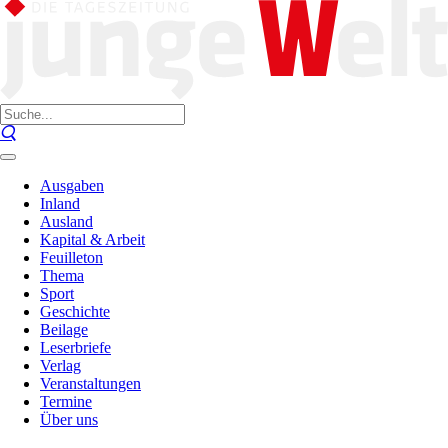
Ausgaben
Inland
Ausland
Kapital & Arbeit
Feuilleton
Thema
Sport
Geschichte
Beilage
Leserbriefe
Verlag
Veranstaltungen
Termine
Über uns