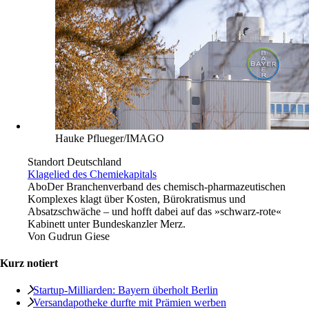
Hauke Pflueger/IMAGO
Standort Deutschland
Klagelied des Chemiekapitals
Abo
Der Branchenverband des chemisch-pharmazeutischen
Komplexes klagt über Kosten, Bürokratismus und
Absatzschwäche – und hofft dabei auf das »schwarz-rote«
Kabinett unter Bundeskanzler Merz.
Von
Gudrun Giese
Kurz notiert
Startup-Milliarden: Bayern überholt Berlin
Versandapotheke durfte mit Prämien werben