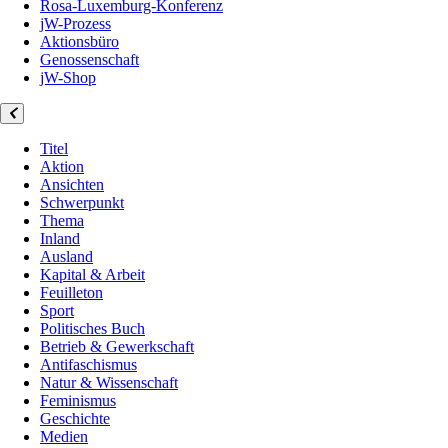
Rosa-Luxemburg-Konferenz
jW-Prozess
Aktionsbüro
Genossenschaft
jW-Shop
Titel
Aktion
Ansichten
Schwerpunkt
Thema
Inland
Ausland
Kapital & Arbeit
Feuilleton
Sport
Politisches Buch
Betrieb & Gewerkschaft
Antifaschismus
Natur & Wissenschaft
Feminismus
Geschichte
Medien