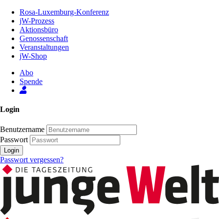
Zum
Rosa-Luxemburg-Konferenz
Inhalt
jW-Prozess
der
Aktionsbüro
Seite
Genossenschaft
Veranstaltungen
jW-Shop
Abo
Spende
Login
Benutzername
Passwort
Login
Passwort vergessen?