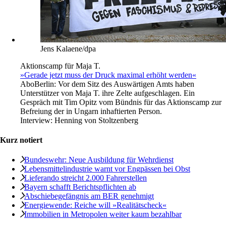
Jens Kalaene/dpa
Aktionscamp für Maja T.
»Gerade jetzt muss der Druck maximal erhöht werden«
Abo
Berlin: Vor dem Sitz des Auswärtigen Amts haben
Unterstützer von Maja T. ihre Zelte aufgeschlagen. Ein
Gespräch mit Tim Opitz vom Bündnis für das Aktionscamp zur
Befreiung der in Ungarn inhaftierten Person.
Interview:
Henning von Stoltzenberg
Kurz notiert
Bundeswehr: Neue Ausbildung für Wehrdienst
Lebensmittelindustrie warnt vor Engpässen bei Obst
Lieferando streicht 2.000 Fahrerstellen
Bayern schafft Berichtspflichten ab
Abschiebegefängnis am BER genehmigt
Energiewende: Reiche will »Realitätscheck«
Immobilien in Metropolen weiter kaum bezahlbar