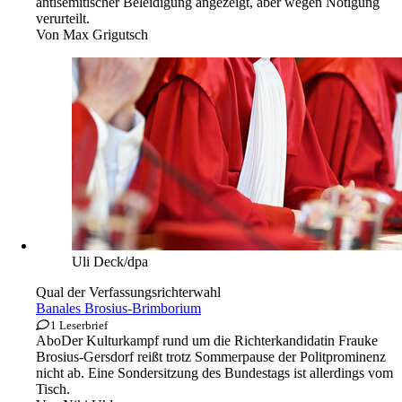
antisemitischer Beleidigung angezeigt, aber wegen Nötigung
verurteilt.
Von
Max Grigutsch
Uli Deck/dpa
Qual der Verfassungsrichterwahl
Banales Brosius-Brimborium
1 Leserbrief
Abo
Der Kulturkampf rund um die Richterkandidatin Frauke
Brosius-Gersdorf reißt trotz Sommerpause der Politprominenz
nicht ab. Eine Sondersitzung des Bundestags ist allerdings vom
Tisch.