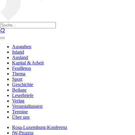
Ausgaben
Inland
Ausland
Kapital & Arbeit
Feuilleton
Thema
Sport
Geschichte
Beilage
Leserbriefe
Verlag
Veranstaltungen
Termine
Über uns
Rosa-Luxemburg-Konferenz
jW-Prozess