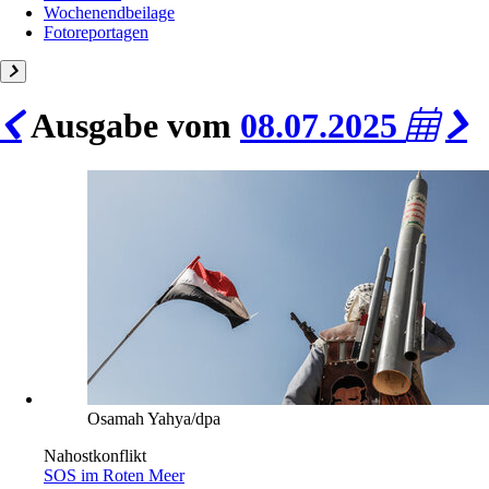
Wochenendbeilage
Fotoreportagen
Ausgabe vom
08.07.2025
Osamah Yahya/dpa
Nahostkonflikt
SOS im Roten Meer