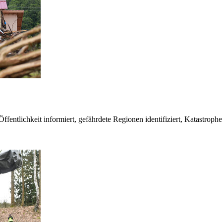
fentlichkeit informiert, gefährdete Regionen identifiziert, Katastroph