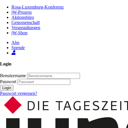
Zum
Rosa-Luxemburg-Konferenz
Inhalt
jW-Prozess
der
Aktionsbüro
Seite
Genossenschaft
Veranstaltungen
jW-Shop
Abo
Spende
Login
Benutzername
Passwort
Login
Passwort vergessen?