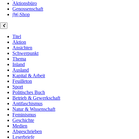
Aktionsbüro
Genossenschaft
jW-Shop
Titel
Aktion
Ansichten
Schwerpunkt
Thema
Inland
Ausland
Kapital & Arbeit
Feuilleton
Sport
Politisches Buch
Betrieb & Gewerkschaft
Antifaschismus
Natur & Wissenschaft
Feminismus
Geschichte
Medien
Abgeschrieben
Leserbriefe