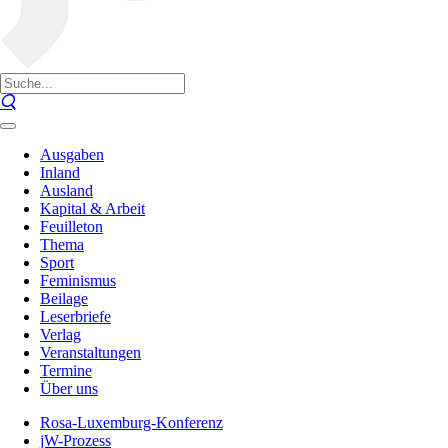
Ausgaben
Inland
Ausland
Kapital & Arbeit
Feuilleton
Thema
Sport
Feminismus
Beilage
Leserbriefe
Verlag
Veranstaltungen
Termine
Über uns
Rosa-Luxemburg-Konferenz
jW-Prozess