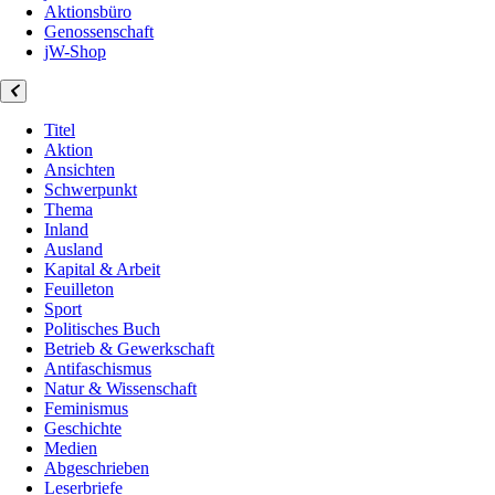
Aktionsbüro
Genossenschaft
jW-Shop
Titel
Aktion
Ansichten
Schwerpunkt
Thema
Inland
Ausland
Kapital & Arbeit
Feuilleton
Sport
Politisches Buch
Betrieb & Gewerkschaft
Antifaschismus
Natur & Wissenschaft
Feminismus
Geschichte
Medien
Abgeschrieben
Leserbriefe