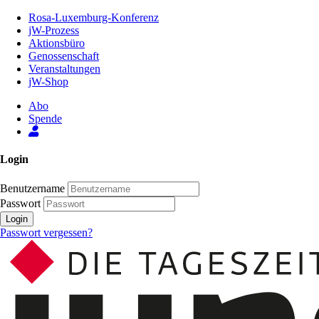
Zum
Rosa-Luxemburg-Konferenz
Inhalt
jW-Prozess
der
Aktionsbüro
Seite
Genossenschaft
Veranstaltungen
jW-Shop
Abo
Spende
Login
Benutzername
Passwort
Login
Passwort vergessen?