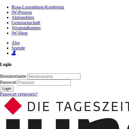
Zum
Rosa-Luxemburg-Konferenz
Inhalt
jW-Prozess
der
Aktionsbüro
Seite
Genossenschaft
Veranstaltungen
jW-Shop
Abo
Spende
Login
Benutzername
Passwort
Login
Passwort vergessen?