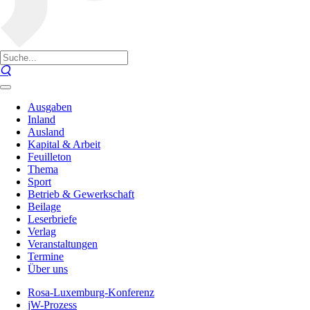
Ausgaben
Inland
Ausland
Kapital & Arbeit
Feuilleton
Thema
Sport
Betrieb & Gewerkschaft
Beilage
Leserbriefe
Verlag
Veranstaltungen
Termine
Über uns
Rosa-Luxemburg-Konferenz
jW-Prozess