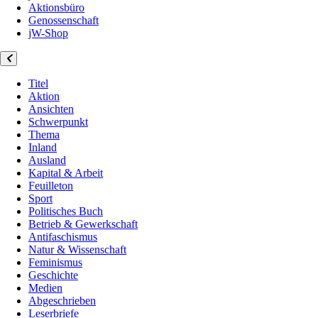
Aktionsbüro
Genossenschaft
jW-Shop
Titel
Aktion
Ansichten
Schwerpunkt
Thema
Inland
Ausland
Kapital & Arbeit
Feuilleton
Sport
Politisches Buch
Betrieb & Gewerkschaft
Antifaschismus
Natur & Wissenschaft
Feminismus
Geschichte
Medien
Abgeschrieben
Leserbriefe