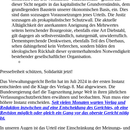
dieser Sicht negativ in das kapitalistische Grundverständnis, dem
grundlegenden Baustein unserer ökonomischen Basis, ein. Dies
sind dann sozusagen Voraussetzungen jenes Urteils. Die Justiz
sozusagen als prokapitalistischer Schutzwall. Die aktuelle
Alltäglichkeit der anerkannten Aneignung des Mehrwertes
seitens herrschender Bourgeoisie, ebenfalls eine Art Diebstahl,
gilt dagegen als selbstverständlich, naturgemäß, unwiderruflich.
Dementsprechende Denkweisen, ebenfalls Teil des Überbaus,
sehen dahingehend kein Verbrechen, sondern bilden den
ideologischen Rückhalt dieser systemerhaltenden Notwendigkeit
bestehender gesellschaftlicher Organisation.
Pressefreiheit schützen, Solidarität jetzt!
Das Verwaltungsgericht Berlin hat im Juli 2024 in der ersten Instanz
entschieden und die Klage des Verlags 8. Mai abgewiesen. Die
Bundesregierung darf die Tageszeitung
junge Welt
in ihren jährlichen
Verfassungsschutzberichten erwähnen und beobachten. Nun muss eine
höhere Instanz entscheiden.
Seit vielen Monaten warten Verlag und
Redaktion inzwischen auf eine Entscheidung des Gerichtes, ob eine
Revision möglich oder gleich ein Gang vor das oberste Gericht nötig
ist.
In unseren Augen ist das Urteil eine Einschränkung der Meinungs- und