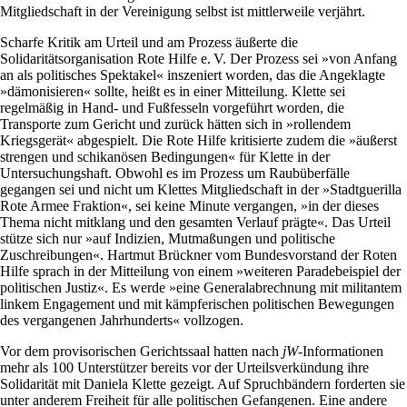
Mitgliedschaft in der Vereinigung selbst ist mittlerweile verjährt.
Scharfe Kritik am Urteil und am Prozess äußerte die
Solidaritätsorganisation Rote Hilfe e. V. Der Prozess sei »von Anfang
an als politisches Spektakel« inszeniert worden, das die Angeklagte
»dämonisieren« sollte, heißt es in einer Mitteilung. Klette sei
regelmäßig in Hand- und Fußfesseln vorgeführt worden, die
Transporte zum Gericht und zurück hätten sich in »rollendem
Kriegsgerät« abgespielt. Die Rote Hilfe kritisierte zudem die »äußerst
strengen und schikanösen Bedingungen« für Klette in der
Untersuchungshaft. Obwohl es im Prozess um Raubüberfälle
gegangen sei und nicht um Klettes Mitgliedschaft in der »Stadtguerilla
Rote Armee Fraktion«, sei keine Minute vergangen, »in der dieses
Thema nicht mitklang und den gesamten Verlauf prägte«. Das Urteil
stütze sich nur »auf Indizien, Mutmaßungen und politische
Zuschreibungen«. Hartmut Brückner vom Bundesvorstand der Roten
Hilfe sprach in der Mitteilung von einem »weiteren Paradebeispiel der
politischen Justiz«. Es werde »eine Generalabrechnung mit militantem
linkem Engagement und mit kämpferischen politischen Bewegungen
des vergangenen Jahrhunderts« vollzogen.
Vor dem provisorischen Gerichtssaal hatten nach
jW
-Informationen
mehr als 100 Unterstützer bereits vor der Urteilsverkündung ihre
Solidarität mit Daniela Klette gezeigt. Auf Spruchbändern forderten sie
unter anderem Freiheit für alle politischen Gefangenen. Eine andere