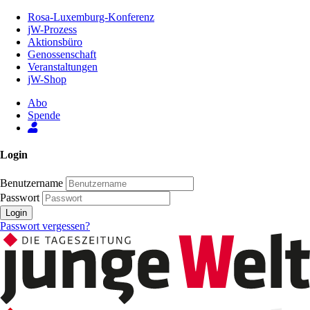
Zum
Rosa-Luxemburg-Konferenz
Inhalt
jW-Prozess
der
Aktionsbüro
Seite
Genossenschaft
Veranstaltungen
jW-Shop
Abo
Spende
Login
Benutzername
Passwort
Login
Passwort vergessen?