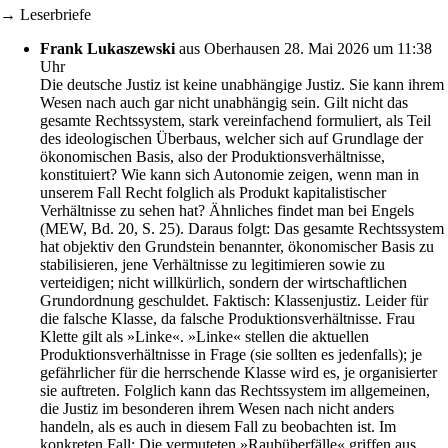
→ Leserbriefe
Frank Lukaszewski
aus Oberhausen
28. Mai 2026 um 11:38
Uhr
Die deutsche Justiz ist keine unabhängige Justiz. Sie kann ihrem
Wesen nach auch gar nicht unabhängig sein. Gilt nicht das
gesamte Rechtssystem, stark vereinfachend formuliert, als Teil
des ideologischen Überbaus, welcher sich auf Grundlage der
ökonomischen Basis, also der Produktionsverhältnisse,
konstituiert? Wie kann sich Autonomie zeigen, wenn man in
unserem Fall Recht folglich als Produkt kapitalistischer
Verhältnisse zu sehen hat? Ähnliches findet man bei Engels
(MEW, Bd. 20, S. 25). Daraus folgt: Das gesamte Rechtssystem
hat objektiv den Grundstein benannter, ökonomischer Basis zu
stabilisieren, jene Verhältnisse zu legitimieren sowie zu
verteidigen; nicht willkürlich, sondern der wirtschaftlichen
Grundordnung geschuldet. Faktisch: Klassenjustiz. Leider für
die falsche Klasse, da falsche Produktionsverhältnisse. Frau
Klette gilt als »Linke«. »Linke« stellen die aktuellen
Produktionsverhältnisse in Frage (sie sollten es jedenfalls); je
gefährlicher für die herrschende Klasse wird es, je organisierter
sie auftreten. Folglich kann das Rechtssystem im allgemeinen,
die Justiz im besonderen ihrem Wesen nach nicht anders
handeln, als es auch in diesem Fall zu beobachten ist. Im
konkreten Fall: Die vermuteten »Raubüberfälle« griffen aus