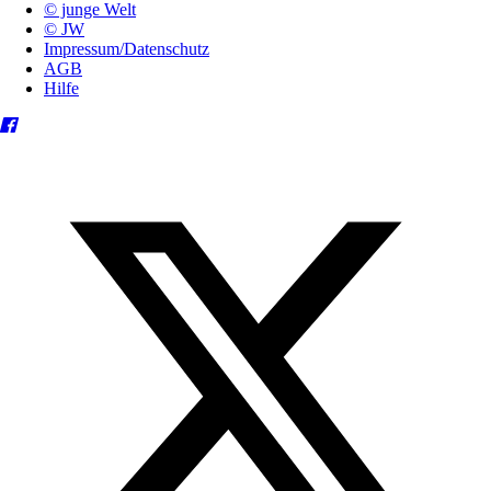
© junge Welt
© JW
Impressum/Datenschutz
AGB
Hilfe