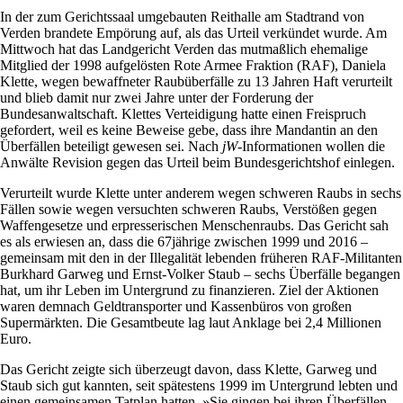
In der zum Gerichtssaal umgebauten Reithalle am Stadtrand von
Verden brandete Empörung auf, als das Urteil verkündet wurde. Am
Mittwoch hat das Landgericht Verden das mutmaßlich ehemalige
Mitglied der 1998 aufgelösten Rote Armee Fraktion (RAF), Daniela
Klette, wegen bewaffneter Raubüberfälle zu 13 Jahren Haft verurteilt
und blieb damit nur zwei Jahre unter der Forderung der
Bundesanwaltschaft. Klettes Verteidigung hatte einen Freispruch
gefordert, weil es keine Beweise gebe, dass ihre Mandantin an den
Überfällen beteiligt gewesen sei. Nach
jW
-Informationen wollen die
Anwälte Revision gegen das Urteil beim Bundesgerichtshof einlegen.
Verurteilt wurde Klette unter anderem wegen schweren Raubs in sechs
Fällen sowie wegen versuchten schweren Raubs, Verstößen gegen
Waffengesetze und erpresserischen Menschenraubs. Das Gericht sah
es als erwiesen an, dass die 67jährige zwischen 1999 und 2016 –
gemeinsam mit den in der Illegalität lebenden früheren RAF-Militanten
Burkhard Garweg und Ernst-Volker Staub – sechs Überfälle begangen
hat, um ihr Leben im Untergrund zu finanzieren. Ziel der Aktionen
waren demnach Geldtransporter und Kassenbüros von großen
Supermärkten. Die Gesamtbeute lag laut Anklage bei 2,4 Millionen
Euro.
Das Gericht zeigte sich überzeugt davon, dass Klette, Garweg und
Staub sich gut kannten, seit spätestens 1999 im Untergrund lebten und
einen gemeinsamen Tatplan hatten. »Sie gingen bei ihren Überfällen