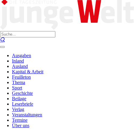
Ausgaben
Inland
Ausland
Kapital & Arbeit
Feuilleton
Thema
Sport
Geschichte
Beilage
Leserbriefe
Verlag
Veranstaltungen
Termine
Über uns