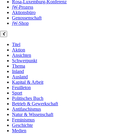
Rosa-Luxemburg-Konferenz
jW-Prozess
Aktionsbüro
Genossenschaft
jW-Shop
Titel
Aktion
Ansichten
Schwerpunkt
Thema
Inland
Ausland
Kapital & Arbeit
Feuilleton
Sport
Politisches Buch
Betrieb & Gewerkschaft
Antifaschismus
Natur & Wissenschaft
Feminismus
Geschichte
Medien