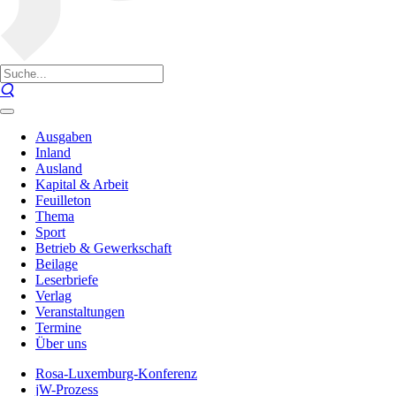
Ausgaben
Inland
Ausland
Kapital & Arbeit
Feuilleton
Thema
Sport
Betrieb & Gewerkschaft
Beilage
Leserbriefe
Verlag
Veranstaltungen
Termine
Über uns
Rosa-Luxemburg-Konferenz
jW-Prozess