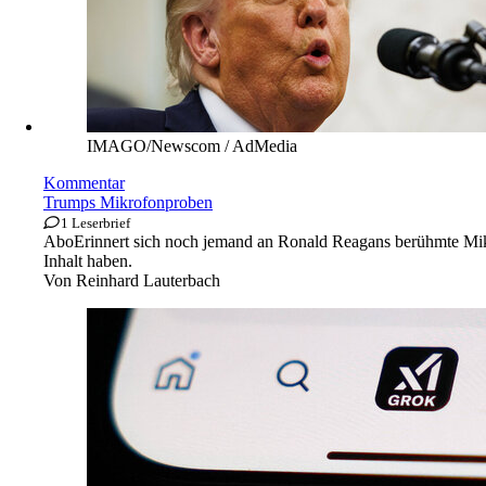
IMAGO/Newscom / AdMedia
Kommentar
Trumps Mikrofonproben
1 Leserbrief
Abo
Erinnert sich noch jemand an Ronald Reagans berühmte Mi
Inhalt haben.
Von
Reinhard Lauterbach