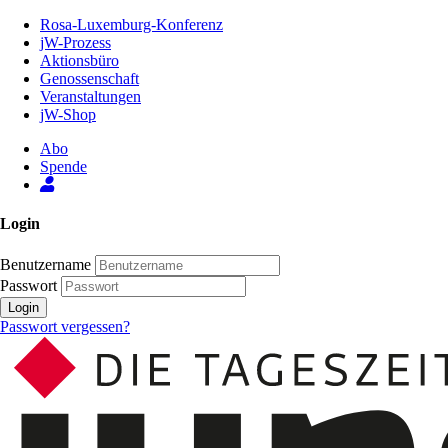
Zum
Rosa-Luxemburg-Konferenz
Inhalt
jW-Prozess
der
Aktionsbüro
Seite
Genossenschaft
Veranstaltungen
jW-Shop
Abo
Spende
Login
Benutzername
Passwort
Login
Passwort vergessen?