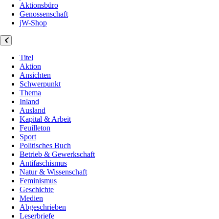
Aktionsbüro
Genossenschaft
jW-Shop
Titel
Aktion
Ansichten
Schwerpunkt
Thema
Inland
Ausland
Kapital & Arbeit
Feuilleton
Sport
Politisches Buch
Betrieb & Gewerkschaft
Antifaschismus
Natur & Wissenschaft
Feminismus
Geschichte
Medien
Abgeschrieben
Leserbriefe