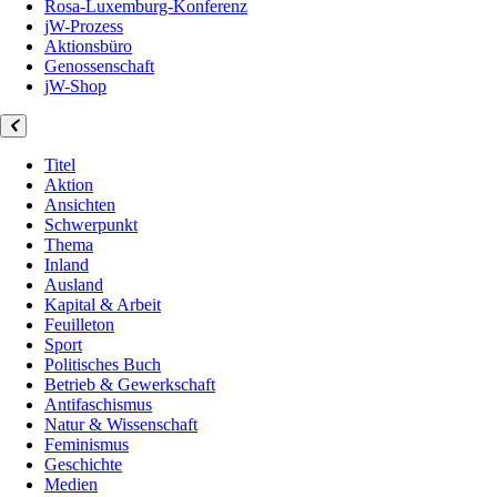
Rosa-Luxemburg-Konferenz
jW-Prozess
Aktionsbüro
Genossenschaft
jW-Shop
Titel
Aktion
Ansichten
Schwerpunkt
Thema
Inland
Ausland
Kapital & Arbeit
Feuilleton
Sport
Politisches Buch
Betrieb & Gewerkschaft
Antifaschismus
Natur & Wissenschaft
Feminismus
Geschichte
Medien