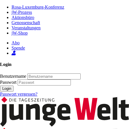
Zum
Rosa-Luxemburg-Konferenz
Inhalt
jW-Prozess
der
Aktionsbüro
Seite
Genossenschaft
Veranstaltungen
jW-Shop
Abo
Spende
Login
Benutzername
Passwort
Login
Passwort vergessen?