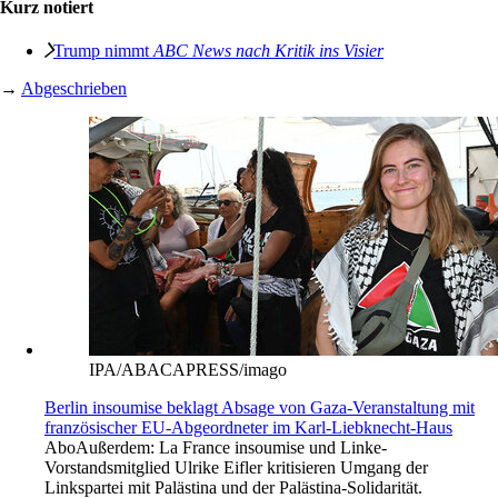
Kurz notiert
Trump nimmt
ABC News nach Kritik ins Visier
→
Abgeschrieben
IPA/ABACAPRESS/imago
Berlin insoumise beklagt Absage von Gaza-Veranstaltung mit
französischer EU-Abgeordneter im Karl-Liebknecht-Haus
Abo
Außerdem: La France insoumise und Linke-
Vorstandsmitglied Ulrike Eifler kritisieren Umgang der
Linkspartei mit Palästina und der Palästina-Solidarität.