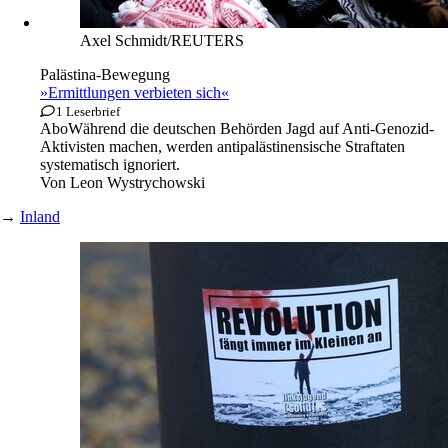
Axel Schmidt/REUTERS
Palästina-Bewegung
»Ermittlungen verbieten sich«
1 Leserbrief
Abo
Während die deutschen Behörden Jagd auf Anti-Genozid-
Aktivisten machen, werden antipalästinensische Straftaten
systematisch ignoriert.
Von
Leon Wystrychowski
→
Inland