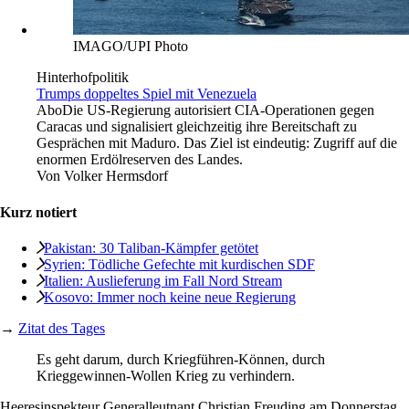
IMAGO/UPI Photo
Hinterhofpolitik
Trumps doppeltes Spiel mit Venezuela
Abo
Die US-Regierung autorisiert CIA-Operationen gegen
Caracas und signalisiert gleichzeitig ihre Bereitschaft zu
Gesprächen mit Maduro. Das Ziel ist eindeutig: Zugriff auf die
enormen Erdölreserven des Landes.
Von
Volker Hermsdorf
Kurz notiert
Pakistan: 30 Taliban-Kämpfer getötet
Syrien: Tödliche Gefechte mit kurdischen SDF
Italien: Auslieferung im Fall Nord Stream
Kosovo: Immer noch keine neue Regierung
→
Zitat des Tages
Es geht darum, durch Kriegführen-Können, durch
Krieggewinnen-Wollen Krieg zu verhindern.
Heeresinspekteur Generalleutnant Christian Freuding am Donnerstag