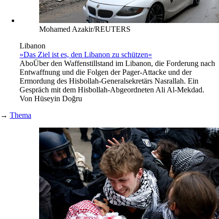
Mohamed Azakir/REUTERS
Libanon
»Das Ziel ist es, den Libanon zu schützen«
Abo
Über den Waffenstillstand im Libanon, die Forderung nach
Entwaffnung und die Folgen der Pager-Attacke und der
Ermordung des Hisbollah-Generalsekretärs Nasrallah. Ein
Gespräch mit dem Hisbollah-Abgeordneten Ali Al-Mekdad.
Von
Hüseyin Doğru
→
Thema