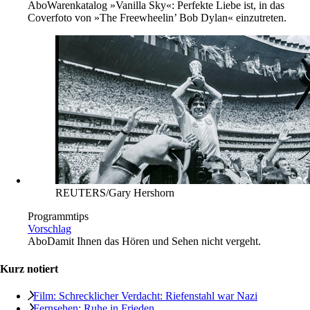
Abo
Warenkatalog »Vanilla Sky«: Perfekte Liebe ist, in das
Coverfoto von »The Freewheelin’ Bob Dylan« einzutreten.
REUTERS/Gary Hershorn
Programmtips
Vorschlag
Abo
Damit Ihnen das Hören und Sehen nicht vergeht.
Kurz notiert
Film: Schrecklicher Verdacht: Riefenstahl war Nazi
Fernsehen: Ruhe in Frieden