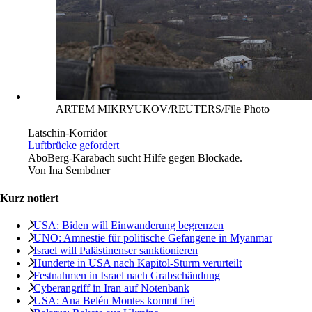
ARTEM MIKRYUKOV/REUTERS/File Photo
Latschin-Korridor
Luftbrücke gefordert
Abo
Berg-Karabach sucht Hilfe gegen Blockade.
Von
Ina Sembdner
Kurz notiert
USA: Biden will Einwanderung begrenzen
UNO: Amnestie für politische Gefangene in Myanmar
Israel will Palästinenser sanktionieren
Hunderte in USA nach Kapitol-Sturm verurteilt
Festnahmen in Israel nach Grabschändung
Cyberangriff in Iran auf Notenbank
USA: Ana Belén Montes kommt frei