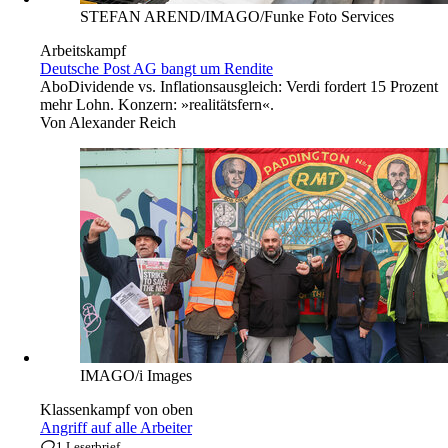
STEFAN AREND/IMAGO/Funke Foto Services
Arbeitskampf
Deutsche Post AG bangt um Rendite
Abo
Dividende vs. Inflationsausgleich: Verdi fordert 15 Prozent
mehr Lohn. Konzern: »realitätsfern«.
Von
Alexander Reich
IMAGO/i Images
Klassenkampf von oben
Angriff auf alle Arbeiter
1 Leserbrief