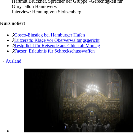
Hartmut Brückner, Sprecher der Gruppe »Gerechtigkeit für
Oury Jalloh Hannover«.
Interview:
Henning von Stoltzenberg
Kurz notiert
Cosco-Einstieg bei Hamburger Hafen
Lützerath: Klage vor Oberverwaltungsgericht
Testpflicht für Reisende aus China ab Montag
Faeser: Erlaubnis für Schreckschusswaffen
→
Ausland