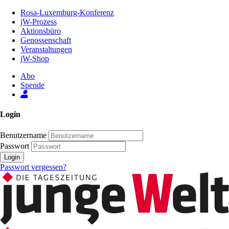
Zum
Rosa-Luxemburg-Konferenz
Inhalt
jW-Prozess
der
Aktionsbüro
Seite
Genossenschaft
Veranstaltungen
jW-Shop
Abo
Spende
Login
Benutzername
Passwort
Login
Passwort vergessen?