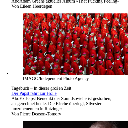
Abo
Adam Greens aktuelles Album »That Fucking Feeling«.
Von
Eileen Heerdegen
IMAGO/Independent Photo Agency
Tagebuch – In dieser großen Zeit
Der Papst fährt zur Hölle
Abo
Ex-Papst Benedikt der Soundsovielte ist gestorben,
ausgerechnet heute. Die Kirche überlegt, Silvester
umzubenennen in Ratzinger.
Von
Pierre Deason-Tomory