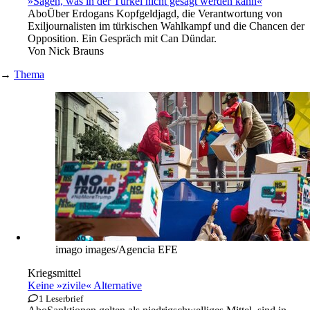
»Sagen, was in der Türkei nicht gesagt werden kann«
Abo
Über Erdogans Kopfgeldjagd, die Verantwortung von
Exiljournalisten im türkischen Wahlkampf und die Chancen der
Opposition. Ein Gespräch mit Can Dündar.
Von
Nick Brauns
→
Thema
imago images/Agencia EFE
Kriegsmittel
Keine »zivile« Alternative
1 Leserbrief