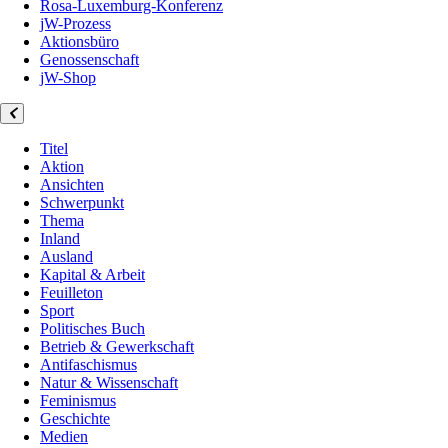
Rosa-Luxemburg-Konferenz
jW-Prozess
Aktionsbüro
Genossenschaft
jW-Shop
Titel
Aktion
Ansichten
Schwerpunkt
Thema
Inland
Ausland
Kapital & Arbeit
Feuilleton
Sport
Politisches Buch
Betrieb & Gewerkschaft
Antifaschismus
Natur & Wissenschaft
Feminismus
Geschichte
Medien