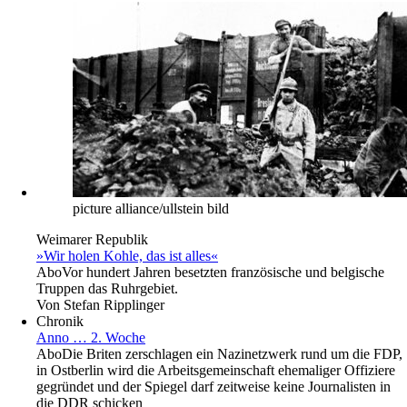
picture alliance/ullstein bild
Weimarer Republik
»Wir holen Kohle, das ist alles«
Abo
Vor hundert Jahren besetzten französische und belgische
Truppen das Ruhrgebiet.
Von
Stefan Ripplinger
Chronik
Anno … 2. Woche
Abo
Die Briten zerschlagen ein Nazinetzwerk rund um die FDP,
in Ostberlin wird die Arbeitsgemeinschaft ehemaliger Offiziere
gegründet und der Spiegel darf zeitweise keine Journalisten in
die DDR schicken