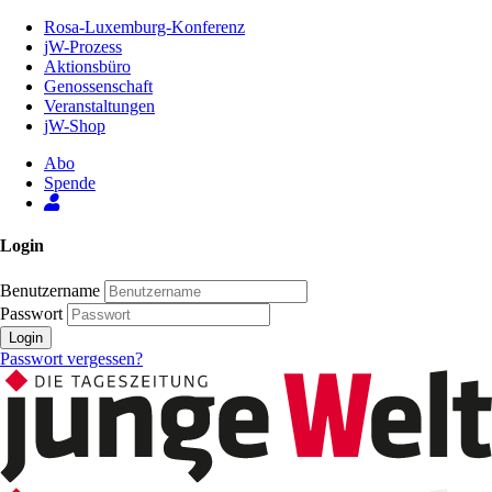
Zum
Rosa-Luxemburg-Konferenz
Inhalt
jW-Prozess
der
Aktionsbüro
Seite
Genossenschaft
Veranstaltungen
jW-Shop
Abo
Spende
Login
Benutzername
Passwort
Login
Passwort vergessen?