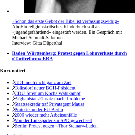
»Schon das erste Gebot der Bibel ist verfassungswidrig«
Abo
Ein religionskritisches Kinderbuch soll als
»jugendgefährdend« eingestuft werden. Ein Gespräch mit
Michael Schmidt-Salomon
Interview:
Gitta Düperthal
Baden-Württemberg: Protest gegen Lohnverluste durch
»Tarifreform« ERA
Kurz notiert
GDL noch nicht ganz am Ziel
Tolksdorf neuer BGH-Präsident
CDU-Streit um Kochs Wahlkampf
Afghanistan-Einsatz macht Probleme
Staatssekretär traf Privatagent Mauss
Proteste an der FU Berlin
2006 wieder mehr Arbeitsunfälle
Von der Linkspartei zur SPD gewechselt
Berlin: Protest gegen »Thor Steinar«-Laden