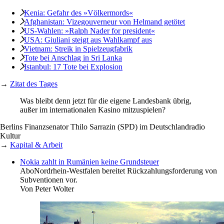
Kenia: Gefahr des »Völkermords«
Afghanistan: Vizegouverneur von Helmand getötet
US-Wahlen: »Ralph Nader for president«
USA: Giuliani steigt aus Wahlkampf aus
Vietnam: Streik in Spielzeugfabrik
Tote bei Anschlag in Sri Lanka
Istanbul: 17 Tote bei Explosion
→
Zitat des Tages
Was bleibt denn jetzt für die eigene Landesbank übrig,
außer im internationalen Kasino mitzuspielen?
Berlins Finanzsenator Thilo Sarrazin (SPD) im Deutschlandradio
Kultur
→
Kapital & Arbeit
Nokia zahlt in Rumänien keine Grundsteuer
Abo
Nordrhein-Westfalen bereitet Rückzahlungsforderung von
Subventionen vor.
Von
Peter Wolter