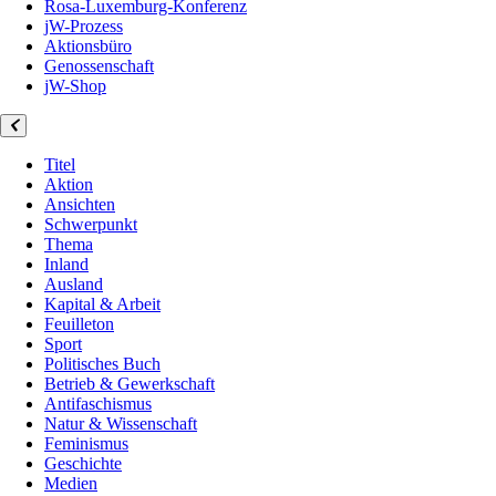
Rosa-Luxemburg-Konferenz
jW-Prozess
Aktionsbüro
Genossenschaft
jW-Shop
Titel
Aktion
Ansichten
Schwerpunkt
Thema
Inland
Ausland
Kapital & Arbeit
Feuilleton
Sport
Politisches Buch
Betrieb & Gewerkschaft
Antifaschismus
Natur & Wissenschaft
Feminismus
Geschichte
Medien