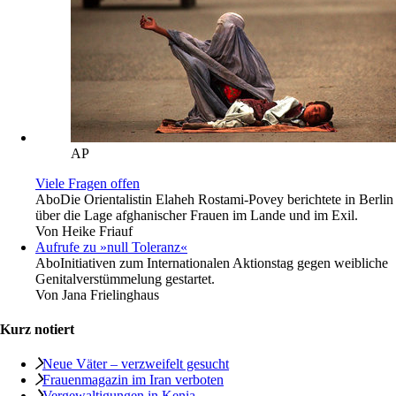
AP
Viele Fragen offen
Abo
Die Orientalistin Elaheh Rostami-Povey berichtete in Berlin
über die Lage afghanischer Frauen im Lande und im Exil.
Von
Heike Friauf
Aufrufe zu »null Toleranz«
Abo
Initiativen zum Internationalen Aktionstag gegen weibliche
Genitalverstümmelung gestartet.
Von
Jana Frielinghaus
Kurz notiert
Neue Väter – verzweifelt gesucht
Frauenmagazin im Iran verboten
Vergewaltigungen in Kenia