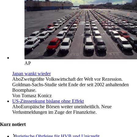
AP
Japan wankt wieder
Abo
Zweitgrößte Volkswirtschaft der Welt vor Rezession.
Goldman-Sachs-Studie sieht Ende der seit 2002 anhaltenden
Boomphase.
Von
Tomasz Konicz
US-Zinssenkung bislang ohne Effekt
Abo
Europäische Börsen weiter uneinheitlich. Neue
Verlustmeldungen im Zuge der Finanzkrise.
Kurz notiert
Juristische Ohrfeige für HVB und Unicredit