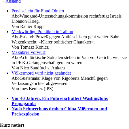
→
Ausland
Persilschein für Ehud Olmert
Abo
Winograd-Untersuchungskommission rechtfertigt Israels
Libanon-Krieg.
Von
Rainer Rupp
Merkwürdige Praktiken in Tallinn
Abo
Estland: Prozeß gegen Antifaschisten geht weiter. Sahra
Wagenknecht: »Klarer politischer Charakter«.
Von
Tomasz Konicz
Makabrer Vorwurf
Abo
Acht türkische Soldaten stehen in Van vor Gericht, weil sie
in PKK-Gefangenschaft geraten waren.
Von
Nico Sandfuchs, Ankara
Völkermord wird nicht geahndet
Abo
Guatemala: Klage von Rigoberta Menchú gegen
Verfassungsrichter abgewiesen.
Von
Inés Benítez (IPS)
Vor 40 Jahren. Ein Foto erschüttert Washingtons
Propaganda
Nach Schneechaos drohen China Mißernten und
Preisexplosion
Kurz notiert