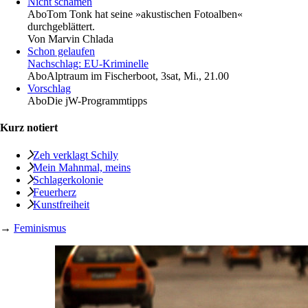
Nicht schämen
Abo
Tom Tonk hat seine »akustischen Fotoalben«
durchgeblättert.
Von
Marvin Chlada
Schon gelaufen
Nachschlag: EU-Kriminelle
Abo
Alptraum im Fischerboot, 3sat, Mi., 21.00
Vorschlag
Abo
Die jW-Programmtipps
Kurz notiert
Zeh verklagt Schily
Mein Mahnmal, meins
Schlagerkolonie
Feuerherz
Kunstfreiheit
→
Feminismus