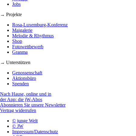
Jobs
→ Projekte
Rosa-Luxemburg-Konferenz
Maigalerie
Melodie & Rhythmus
Shop
Fotowettbewerb
Granma
→ Unterstützen
Genossenschaft
Aktionsbüro
Spenden
Nach Hause, online und in
der App: die jW-Abos
Abonnieren Sie unsere Newsletter
Vertrag widerrufen
© junge Welt
© JW
Impressum/Datenschutz