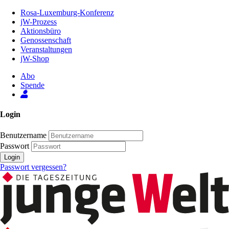
Zum
Rosa-Luxemburg-Konferenz
Inhalt
jW-Prozess
der
Aktionsbüro
Seite
Genossenschaft
Veranstaltungen
jW-Shop
Abo
Spende
Login
Benutzername
Passwort
Login
Passwort vergessen?