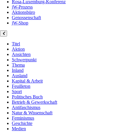
Rosa-Luxemburg-Konferenz
jW-Prozess
Aktionsbüro
Genossenschaft
jW-Shop
Titel
Aktion
Ansichten
Schwerpunkt
Thema
Inland
Ausland
Kapital & Arbeit
Feuilleton
Sport
Politisches Buch
Betrieb & Gewerkschaft
Antifaschismus
Natur & Wissenschaft
Feminismus
Geschichte
Medien