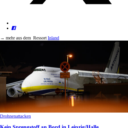
→
mehr aus dem
Ressort
Inland
Drohnenattacken
Kein Sprengstoff an Bord in Leipzig/Halle