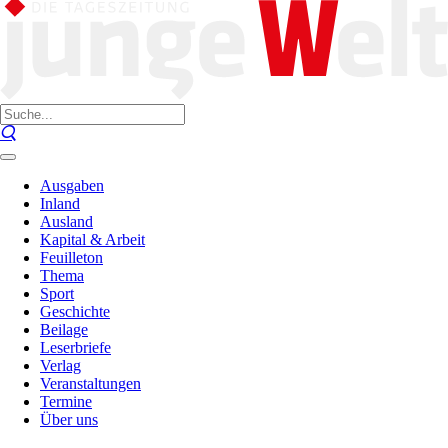
Ausgaben
Inland
Ausland
Kapital & Arbeit
Feuilleton
Thema
Sport
Geschichte
Beilage
Leserbriefe
Verlag
Veranstaltungen
Termine
Über uns