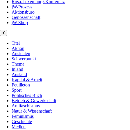
Rosa-Luxemburg-Konferenz
jW-Prozess
Aktionsbüro
Genossenschaft
jW-Shop
Titel
Aktion
Ansichten
Schwerpunkt
Thema
Inland
Ausland
Kapital & Arbeit
Feuilleton
Sport
Politisches Buch
Betrieb & Gewerkschaft
Antifaschismus
Natur & Wissenschaft
Feminismus
Geschichte
Medien