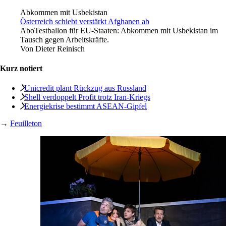
Abkommen mit Usbekistan
Österreich schiebt verstärkt Afghanen ab
Abo
Testballon für EU-Staaten: Abkommen mit Usbekistan im
Tausch gegen Arbeitskräfte.
Von
Dieter Reinisch
Kurz notiert
Unicredit plant Rückzug aus Russland
Shell verdoppelt Profit trotz Iran-Kriegs
Energiekrise bestimmt ASEAN‑Gipfel
→
Feuilleton