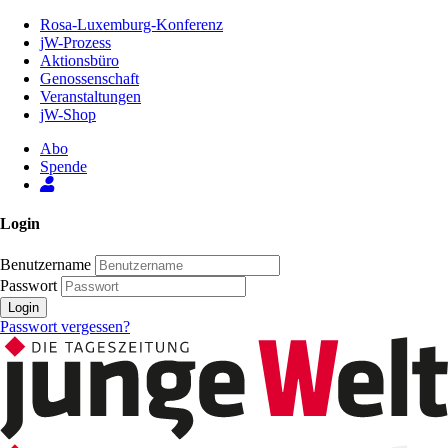
Zum
Rosa-Luxemburg-Konferenz
Inhalt
jW-Prozess
der
Aktionsbüro
Seite
Genossenschaft
Veranstaltungen
jW-Shop
Abo
Spende
Login
Benutzername
Passwort
Login
Passwort vergessen?