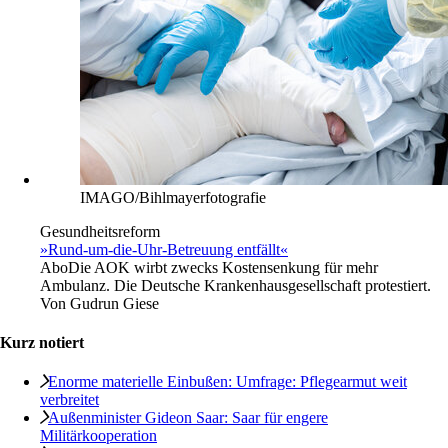
IMAGO/Bihlmayerfotografie
Gesundheitsreform
»Rund-um-die-Uhr-Betreuung entfällt«
Abo
Die AOK wirbt zwecks Kostensenkung für mehr
Ambulanz. Die Deutsche Krankenhausgesellschaft protestiert.
Von
Gudrun Giese
Kurz notiert
Enorme materielle Einbußen: Umfrage: Pflegearmut weit
verbreitet
Außenminister Gideon Saar: Saar für engere
Militärkooperation