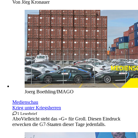
Von
Jörg Kronauer
Joerg Boethling/IMAGO
Medienschau
Krieg unter Kriegsherren
1 Leserbrief
Abo
Vielleicht steht das »G« für Groll. Diesen Eindruck
erwecken die G7-Staaten dieser Tage jedenfalls.