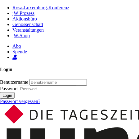
Zum
Rosa-Luxemburg-Konferenz
Inhalt
jW-Prozess
der
Aktionsbüro
Seite
Genossenschaft
Veranstaltungen
jW-Shop
Abo
Spende
Login
Benutzername
Passwort
Login
Passwort vergessen?