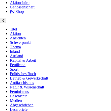
Aktionsbüro
Genossenschaft
jW-Shop
Titel
Aktion
Ansichten
Schwerpunkt
Thema
Inland
Ausland
Kapital & Arbeit
Feuilleton
Sport
Politisches Buch
Betrieb & Gewerkschaft
Antifaschismus
Natur & Wissenschaft
Feminismus
Geschichte
Medien
Abgeschrieben
Leserbriefe