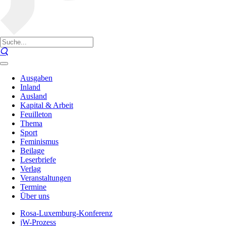
Ausgaben
Inland
Ausland
Kapital & Arbeit
Feuilleton
Thema
Sport
Feminismus
Beilage
Leserbriefe
Verlag
Veranstaltungen
Termine
Über uns
Rosa-Luxemburg-Konferenz
jW-Prozess