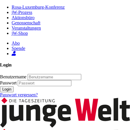
Zum
Rosa-Luxemburg-Konferenz
Inhalt
jW-Prozess
der
Aktionsbüro
Seite
Genossenschaft
Veranstaltungen
jW-Shop
Abo
Spende
Login
Benutzername
Passwort
Login
Passwort vergessen?