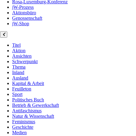
Rosa-Luxemburg-Konferenz
jW-Prozess
Aktionsbüro
Genossenschaft
jW-Shop
Titel
Aktion
Ansichten
Schwerpunkt
Thema
Inland
Ausland
Kapital & Arbeit
Feuilleton
Sport
Politisches Buch
Betrieb & Gewerkschaft
Antifaschismus
Natur & Wissenschaft
Feminismus
Geschichte
Medien