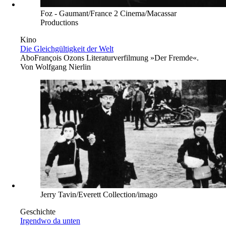
Foz - Gaumant/France 2 Cinema/Macassar
Productions
Kino
Die Gleichgültigkeit der Welt
Abo
François Ozons Literaturverfilmung »Der Fremde«.
Von
Wolfgang Nierlin
Jerry Tavin/Everett Collection/imago
Geschichte
Irgendwo da unten