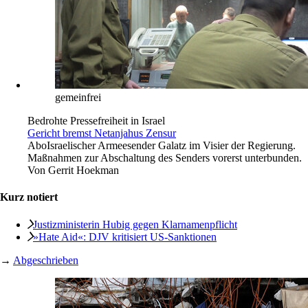
gemeinfrei
Bedrohte Pressefreiheit in Israel
Gericht bremst Netanjahus Zensur
Abo
Israelischer Armeesender Galatz im Visier der Regierung.
Maßnahmen zur Abschaltung des Senders vorerst unterbunden.
Von
Gerrit Hoekman
Kurz notiert
Justizministerin Hubig gegen Klarnamenpflicht
»Hate Aid«: DJV kritisiert US-Sanktionen
→
Abgeschrieben