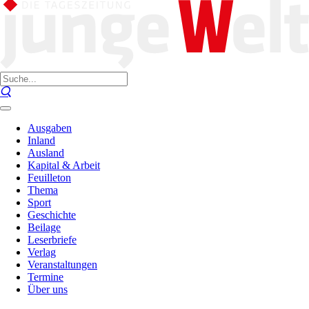
Ausgaben
Inland
Ausland
Kapital & Arbeit
Feuilleton
Thema
Sport
Geschichte
Beilage
Leserbriefe
Verlag
Veranstaltungen
Termine
Über uns