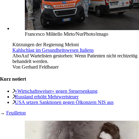
Francesco Militello Mirto/NurPhoto/imago
Kürzungen der Regierung Meloni
Kahlschlag im Gesundheitswesen Italiens
Abo
Auf Wartelisten gestorben: Wenn Patienten nicht rechtzeitig
behandelt werden.
Von
Gerhard Feldbauer
Kurz notiert
»Wirtschaftsweiser« gegen Steuersenkung
Russland erhöht Mehrwertsteuer
USA setzen Sanktionen gegen Ölkonzern NIS aus
→
Feuilleton