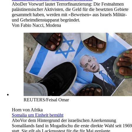
Abo
Der Vorwurf lautet Terrorfinanzierung: Die Festnahmen
palästinensischer Aktivisten, die Geld für die besetzten Gebiete
gesammelt haben, werden mit »Beweisen« aus Israels Militär-
und Geheimdienstapparat begründet.
Von
Fabio Nacci, Modena
REUTERS/Feisal Omar
Horn von Afrika
Somalia um Einheit bemüht
Abo
Vor dem Hintergrund der israelischen Anerkennung
Somalilands fand in Mogadischu die erste direkte Wahl seit 1969
statt. Sie gilt als Lackmustest für die für Mai geplante