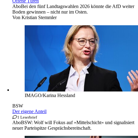
Offene Türen
Abo
Bei den fünf Landtagswahlen 2026 könnte die AfD weiter
Boden gewinnen – nicht nur im Osten.
Von
Kristian Stemmler
IMAGO/Karina Hessland
BSW
Der eigene Anteil
1 Leserbrief
Abo
BSW: Wolf will Fokus auf »Mittelschicht« und signalisiert
neuer Parteispitze Gesprächsbereitschaft.