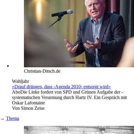
Christian-Ditsch.de
Wahljahr
»Drauf drängen, dass ›Agenda 2010‹ entsorgt wird«
Abo
Die Linke fordert von SPD und Grünen Aufgabe der ­
systematischen Verarmung durch Hartz IV. Ein Gespräch mit
Oskar Lafontaine
Von
Simon Zeise
→
Thema