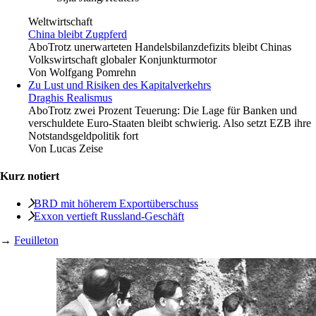
Weltwirtschaft
China bleibt Zugpferd
Abo
Trotz unerwarteten Handelsbilanzdefizits bleibt Chinas
Volkswirtschaft globaler Konjunkturmotor
Von
Wolfgang Pomrehn
Zu Lust und Risiken des Kapitalverkehrs
Draghis Realismus
Abo
Trotz zwei Prozent Teuerung: Die Lage für Banken und
verschuldete Euro-Staaten bleibt schwierig. Also setzt EZB ihre
Notstandsgeldpolitik fort
Von
Lucas Zeise
Kurz notiert
BRD mit höherem ­Exportüberschuss
Exxon vertieft ­Russland-Geschäft
→
Feuilleton