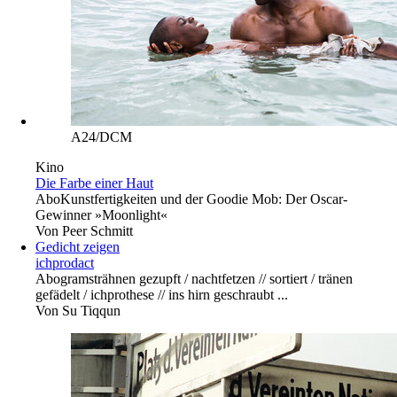
A24/DCM
Kino
Die Farbe einer Haut
Abo
Kunstfertigkeiten und der Goodie Mob: Der Oscar-
Gewinner »Moonlight«
Von
Peer Schmitt
Gedicht zeigen
ichprodact
Abo
gramsträhnen gezupft / nachtfetzen // sortiert / tränen
gefädelt / ichprothese // ins hirn geschraubt ...
Von
Su Tiqqun