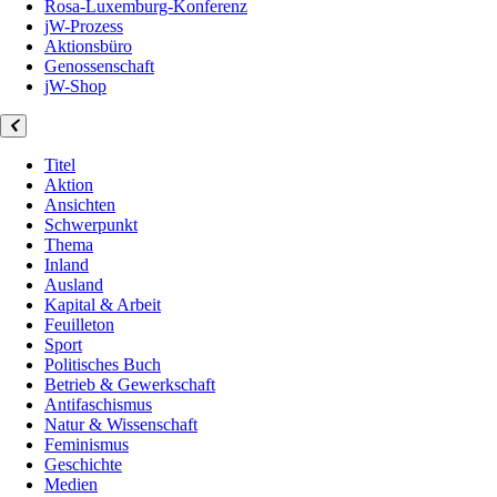
Rosa-Luxemburg-Konferenz
jW-Prozess
Aktionsbüro
Genossenschaft
jW-Shop
Titel
Aktion
Ansichten
Schwerpunkt
Thema
Inland
Ausland
Kapital & Arbeit
Feuilleton
Sport
Politisches Buch
Betrieb & Gewerkschaft
Antifaschismus
Natur & Wissenschaft
Feminismus
Geschichte
Medien