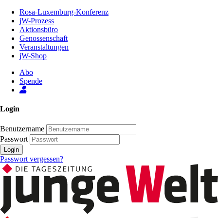
Zum
Rosa-Luxemburg-Konferenz
Inhalt
jW-Prozess
der
Aktionsbüro
Seite
Genossenschaft
Veranstaltungen
jW-Shop
Abo
Spende
Login
Benutzername
Passwort
Login
Passwort vergessen?