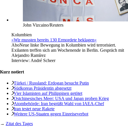
John Vizcaino/Reuters
Kolumbien
»Wir mussten bereits 130 Ermordete beklagen«
Abo
Neue linke Bewegung in Kolumbien wird terrorisiert.
Exilanten treffen sich am Wochenende in Berlin. Gespräch mit
Alejandro Ramírez
Interview:
André Scheer
Kurz notiert
Türkei / Russland: Erdogan besucht Putin
Südkoreas Präsidentin abgesetzt
Vier Islamisten auf Philippinen getötet
Ostchinesisches Meer: USA und Japan proben Krieg
Atombehörde: Iran begrüßt Wahl von IAEA-Chef
Iran testet neue Rakete
Weitere US-Staaten gegen Einreiseverbot
→
Zitat des Tages