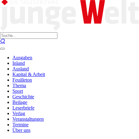
Ausgaben
Inland
Ausland
Kapital & Arbeit
Feuilleton
Thema
Sport
Geschichte
Beilage
Leserbriefe
Verlag
Veranstaltungen
Termine
Über uns