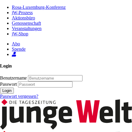
Zum
Rosa-Luxemburg-Konferenz
Inhalt
jW-Prozess
der
Aktionsbüro
Seite
Genossenschaft
Veranstaltungen
jW-Shop
Abo
Spende
Login
Benutzername
Passwort
Login
Passwort vergessen?