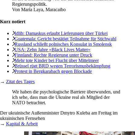
Regierungspolitik.
Von
María Laya, Maracaibo
Kurz notiert
Idlib: Damaskus erlaubt Lieferungen über Türkei
Guatemala: Gericht bestätigt Teilnahme für Stichwahl
Russland schließt polnisches Konsulat in Smolensk
USA: Zehn Jahre »Black Lives Matter«
Finnland: Rechte Regierung unter Druck
Mehr tote Kinder bei Flucht über Mittelmeer
Brüssel rügt BRD wegen Terrorismusbekämpfung
Protest in Bergkarabach gegen Blockade
→
Zitat des Tages
Wir haben die psychologische Barriere überwunden, und
ich sehe, dass man die Ukraine real als Mitglied der
NATO betrachtet.
Der ukrainische Außenminister Dmytro Kuleba am Freitag im
ukrainischen Fernsehen
→
Kapital & Arbeit