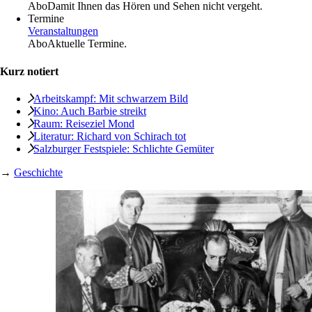
Abo
Damit Ihnen das Hören und Sehen nicht vergeht.
Termine
Veranstaltungen
Abo
Aktuelle Termine.
Kurz notiert
Arbeitskampf: Mit schwarzem Bild
Kino: Auch Barbie streikt
Raum: Reiseziel Mond
Literatur: Richard von Schirach tot
Salzburger Festspiele: Schlichte Gemüter
→
Geschichte