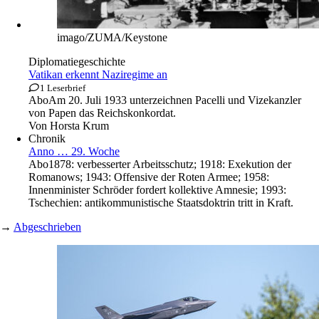
imago/ZUMA/Keystone
Diplomatiegeschichte
Vatikan erkennt Naziregime an
1 Leserbrief
Abo
Am 20. Juli 1933 unterzeichnen Pacelli und Vizekanzler
von Papen das Reichskonkordat.
Von
Horsta Krum
Chronik
Anno … 29. Woche
Abo
1878: verbesserter Arbeitsschutz; 1918: Exekution der
Romanows; 1943: Offensive der Roten Armee; 1958:
Innenminister Schröder fordert kollektive Amnesie; 1993:
Tschechien: antikommunistische Staatsdoktrin tritt in Kraft.
→
Abgeschrieben