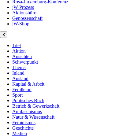
Rosa-Luxemburg-Konferenz
jW-Prozess
Aktionsbüro
Genossenschaft
jW-Shop
Titel
Aktion
Ansichten
Schwerpunkt
Thema
Inland
Ausland
Kapital & Arbeit
Feuilleton
Sport
Politisches Buch
Betrieb & Gewerkschaft
Antifaschismus
Natur & Wissenschaft
Feminismus
Geschichte
Medien