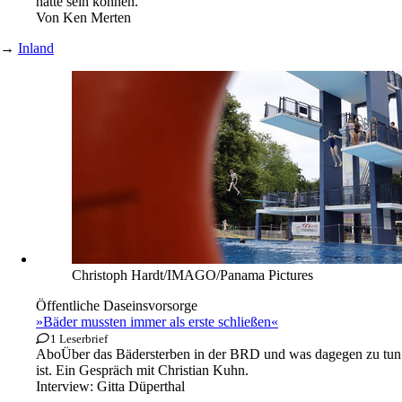
hätte sein können.
Von
Ken Merten
→
Inland
Christoph Hardt/IMAGO/Panama Pictures
Öffentliche Daseinsvorsorge
»Bäder mussten immer als erste schließen«
1 Leserbrief
Abo
Über das Bädersterben in der BRD und was dagegen zu tun
ist. Ein Gespräch mit Christian Kuhn.
Interview:
Gitta Düperthal