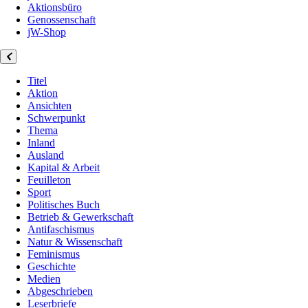
Aktionsbüro
Genossenschaft
jW-Shop
Titel
Aktion
Ansichten
Schwerpunkt
Thema
Inland
Ausland
Kapital & Arbeit
Feuilleton
Sport
Politisches Buch
Betrieb & Gewerkschaft
Antifaschismus
Natur & Wissenschaft
Feminismus
Geschichte
Medien
Abgeschrieben
Leserbriefe