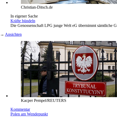
Christian-Ditsch.de
In eigener Sache
Kräfte bündeln
Die Genossenschaft LPG junge Welt eG übernimmt sämtliche Gesc
→
Ansichten
Kacper Pempel/REUTERS
Kommentar
Polen am Wendepunkt