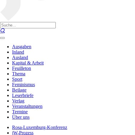
Ausgaben
Inland
Ausland
Kapital & Arbeit
Feuilleton
Thema
Sport
Feminismus
Beilage
Leserbriefe
Verlag
Veranstaltungen
Termine
Über uns
Rosa-Luxemburg-Konferenz
jW-Prozess