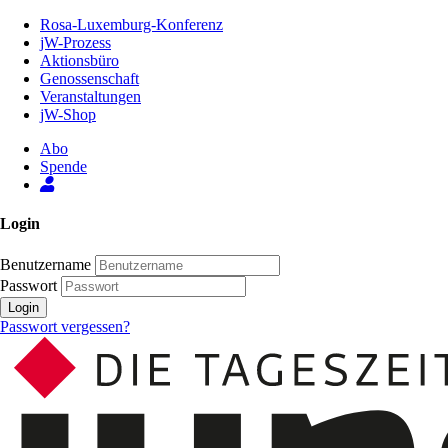
Zum
Rosa-Luxemburg-Konferenz
Inhalt
jW-Prozess
der
Aktionsbüro
Seite
Genossenschaft
Veranstaltungen
jW-Shop
Abo
Spende
Login
Benutzername
Passwort
Login
Passwort vergessen?