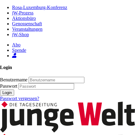
Zum
Rosa-Luxemburg-Konferenz
Inhalt
jW-Prozess
der
Aktionsbüro
Seite
Genossenschaft
Veranstaltungen
jW-Shop
Abo
Spende
Login
Benutzername
Passwort
Login
Passwort vergessen?