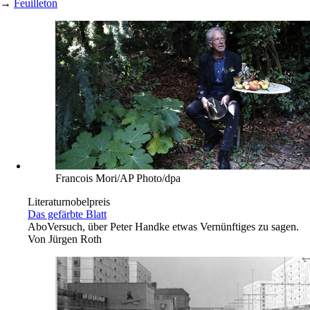
→
Feuilleton
Francois Mori/AP Photo/dpa
Literaturnobelpreis
Das gefärbte Blatt
Abo
Versuch, über Peter Handke etwas Vernünftiges zu sagen.
Von
Jürgen Roth