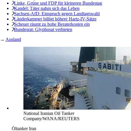
Linke, Grüne und FDP für kleineren Bundestag
Kandel: Täter nahm sich das Leben
Sachsen-AfD: Einspruch gegen Landtagswahl
Länderkammer billigt höhere Hartz-IV-Sätze
Scheuer räumt zu hohe Beraterkosten ein
Bundesrat: Glyphosat verbieten
→
Ausland
National Iranian Oil Tanker
Company/WANA/REUTERS
Öltanker Iran