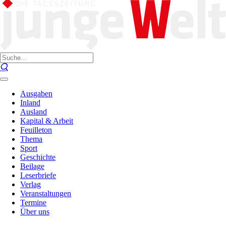
Ausgaben
Inland
Ausland
Kapital & Arbeit
Feuilleton
Thema
Sport
Geschichte
Beilage
Leserbriefe
Verlag
Veranstaltungen
Termine
Über uns