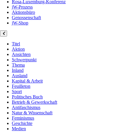
Rosa-Luxemburg-Konferenz
jW-Prozess
Aktionsbüro
Genossenschaft
jW-Shop
Titel
Aktion
Ansichten
Schwerpunkt
Thema
Inland
Ausland
Kapital & Arbeit
Feuilleton
Sport
Politisches Buch
Betrieb & Gewerkschaft
Antifaschismus
Natur & Wissenschaft
Feminismus
Geschichte
Medien