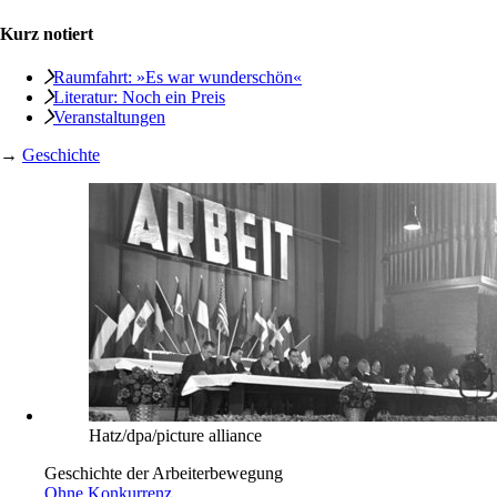
Kurz notiert
Raumfahrt: »Es war wunderschön«
Literatur: Noch ein Preis
Veranstaltungen
→
Geschichte
Hatz/dpa/picture alliance
Geschichte der Arbeiterbewegung
Ohne Konkurrenz