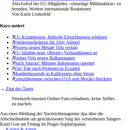
Abo
Aufruf der EU-Mitglieder, »einseitige Militäraktion« zu
beenden. Weitere internationale Reaktionen
Von
Karin Leukefeld
Kurz notiert
EU-Kommission: Jüdische Einrichtungen schützen
Friedensnobelpreis für Abiy Ahmed
Prozess gegen Mesale Tolu vertagt
EU kündigt neue »Brexit«-Verhandlungen an
Pariser Veto gegen Balkanstaaten
Nach Attacke: Minister Indonesiens operiert
Vier Tote nach Protesten in Ecuador
Hunderttausende in Kalifornien ohne Strom
Grenzübergang zwischen USA und Mexiko blockiert
→
Zitat des Tages
Vereinzelt mussten Ordner Fans ermahnen, keine Selfies
zu machen.
Aus einer Meldung der Nachrichtenagentur dpa über die
Abschiednahme am geschlossenen Sarg des verstorbenen Sängers
Karel Gott am Freitag im Prager Sophienpalais
→
Kapital & Arbeit