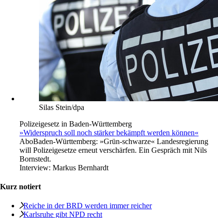
Silas Stein/dpa
Polizeigesetz in Baden-Württemberg
»Widerspruch soll noch stärker bekämpft werden können«
Abo
Baden-Württemberg: »Grün-schwarze« Landesregierung
will Polizeigesetze erneut verschärfen. Ein Gespräch mit Nils
Bornstedt.
Interview:
Markus Bernhardt
Kurz notiert
Reiche in der BRD werden immer reicher
Karlsruhe gibt NPD recht