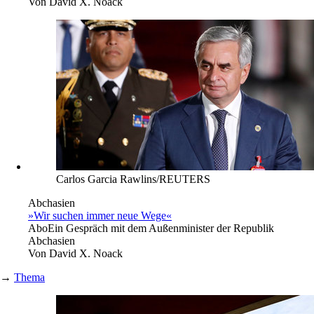
Von
David X. Noack
Carlos Garcia Rawlins/REUTERS
Abchasien
»Wir suchen immer neue Wege«
Abo
Ein Gespräch mit dem Außenminister der Republik
Abchasien
Von
David X. Noack
→
Thema