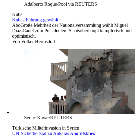
Adalberto Roque/Pool via REUTERS
Kuba
Kubas Führung gewählt
Abo
Große Mehrheit der Nationalversammlung wählt Miguel
Díaz-Canel zum Präsidenten. Staatsoberhaupt kämpferisch und
optimistisch.
Von
Volker Hermsdorf
Sertac Kayar/REUTERS
Türkische Militärinvasion in Syrien
UN-Sicherheitsrat zu Ankaras Angriffskrieg