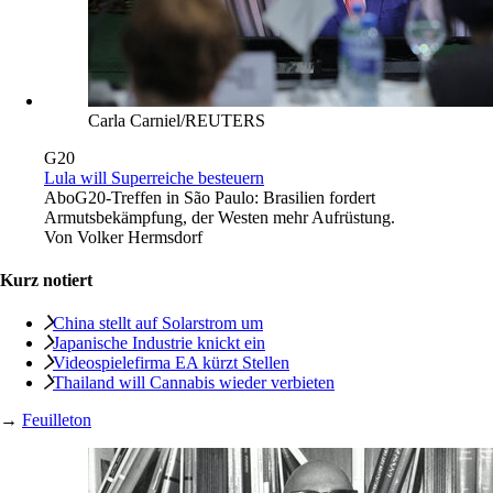
Carla Carniel/REUTERS
G20
Lula will Superreiche besteuern
Abo
G20-Treffen in São Paulo: Brasilien fordert
Armutsbekämpfung, der Westen mehr Aufrüstung.
Von
Volker Hermsdorf
Kurz notiert
China stellt auf Solarstrom um
Japanische Industrie knickt ein
Videospielefirma EA kürzt Stellen
Thailand will Cannabis wieder verbieten
→
Feuilleton