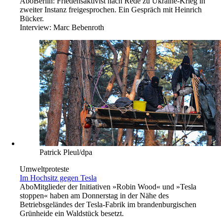
Abo
Berlin: Friedensaktivist nach Rede zu Ukraine-Krieg in
zweiter Instanz freigesprochen. Ein Gespräch mit Heinrich
Bücker.
Interview:
Marc Bebenroth
Patrick Pleul/dpa
Umweltproteste
Im Hochsitz gegen Tesla
Abo
Mitglieder der Initiativen »Robin Wood« und »Tesla
stoppen« haben am Donnerstag in der Nähe des
Betriebsgeländes der Tesla-Fabrik im brandenburgischen
Grünheide ein Waldstück besetzt.