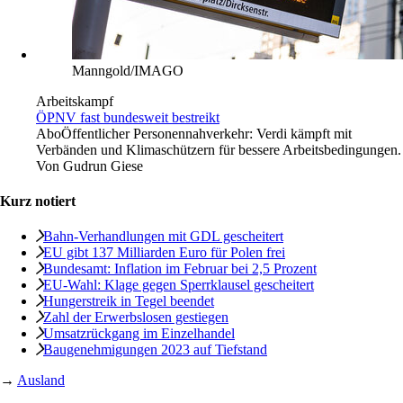
Manngold/IMAGO
Arbeitskampf
ÖPNV fast bundesweit bestreikt
Abo
Öffentlicher Personennahverkehr: Verdi kämpft mit
Verbänden und Klimaschützern für bessere Arbeitsbedingungen.
Von
Gudrun Giese
Kurz notiert
Bahn-Verhandlungen mit GDL gescheitert
EU gibt 137 Milliarden Euro für Polen frei
Bundesamt: Inflation im Februar bei 2,5 Prozent
EU-Wahl: Klage gegen Sperrklausel gescheitert
Hungerstreik in Tegel beendet
Zahl der Erwerbslosen gestiegen
Umsatzrückgang im Einzelhandel
Baugenehmigungen 2023 auf Tiefstand
→
Ausland