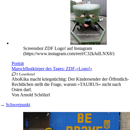
Screenshot ZDF Logo! auf Instagram
(https://www.instagram.com/reel/C32kJuILNX8/)
Porträt
Marschflugkörper des Tages: ZDF-»Logo!«
1 Leserbrief
Abo
Kika macht kriegstüchtig: Der Kindersender der Öffentlich-
Rechtlichen stellt die Frage, warum »TAURUS« nicht nach
Osten darf.
Von
Arnold Schölzel
→
Schwerpunkt