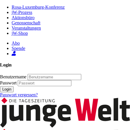
Zum
Rosa-Luxemburg-Konferenz
Inhalt
jW-Prozess
der
Aktionsbüro
Seite
Genossenschaft
Veranstaltungen
jW-Shop
Abo
Spende
Login
Benutzername
Passwort
Login
Passwort vergessen?