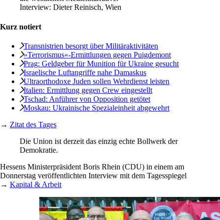
Interview:
Dieter Reinisch, Wien
Kurz notiert
Transnistrien besorgt über Militäraktivitäten
»Terrorismus«-Ermittlungen gegen Puigdemont
Prag: Geldgeber für Munition für Ukraine gesucht
Israelische Luftangriffe nahe Damaskus
Ultraorthodoxe Juden sollen Wehrdienst leisten
Italien: Ermittlung gegen Crew eingestellt
Tschad: Anführer von Opposition getötet
Moskau: Ukrainische Spezialeinheit abgewehrt
→
Zitat des Tages
Die Union ist derzeit das einzig echte Bollwerk der
Demokratie.
Hessens Ministerpräsident Boris Rhein (CDU) in einem am
Donnerstag veröffentlichten Interview mit dem Tagesspiegel
→
Kapital & Arbeit