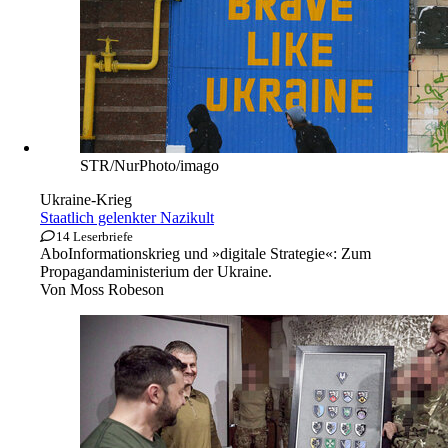
STR/NurPhoto/imago
Ukraine-Krieg
Staatlich gelenkter Nazikult
14 Leserbriefe
Abo
Informationskrieg und »digitale Strategie«: Zum
Propagandaministerium der Ukraine.
Von
Moss Robeson