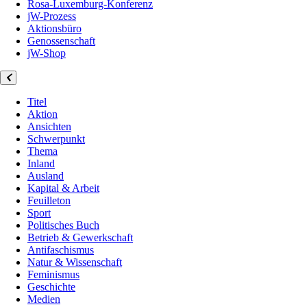
Rosa-Luxemburg-Konferenz
jW-Prozess
Aktionsbüro
Genossenschaft
jW-Shop
Titel
Aktion
Ansichten
Schwerpunkt
Thema
Inland
Ausland
Kapital & Arbeit
Feuilleton
Sport
Politisches Buch
Betrieb & Gewerkschaft
Antifaschismus
Natur & Wissenschaft
Feminismus
Geschichte
Medien