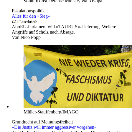
South Korea Defense Ministry via AP/dpa
Eskalationspolitik
Alles für den »Sieg«
4 Leserbriefe
Abo
EU-Parlament will »TAURUS«-Lieferung. Weitere
Angriffe auf Scholz nach Absage.
Von
Nico Popp
Müller-Stauffenberg/IMAGO
Grundrecht auf Meinungsfreiheit
»Die Justiz will immer aggressiver vorgehen«