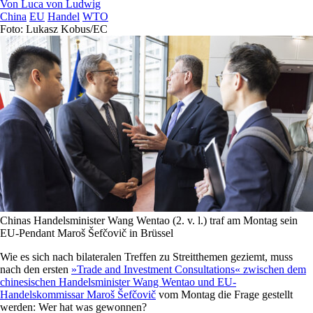
Von
Luca von Ludwig
China
EU
Handel
WTO
Foto: Lukasz Kobus/EC
Chinas Handelsminister Wang Wentao (2. v. l.) traf am Montag sein
EU-Pendant Maroš Šefčovič in Brüssel
Wie es sich nach bilateralen Treffen zu Streitthemen geziemt, muss
nach den ersten
»Trade and Investment Consultations« zwischen dem
chinesischen Handelsminister Wang Wentao und EU-
Handelskommissar Maroš Šefčovič
vom Montag die Frage gestellt
werden: Wer hat was gewonnen?