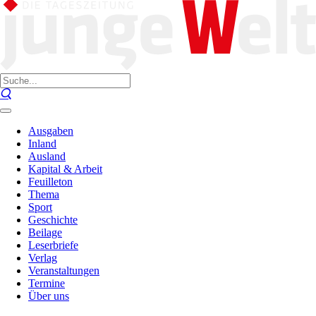
Ausgaben
Inland
Ausland
Kapital & Arbeit
Feuilleton
Thema
Sport
Geschichte
Beilage
Leserbriefe
Verlag
Veranstaltungen
Termine
Über uns