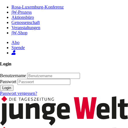
Zum
Rosa-Luxemburg-Konferenz
Inhalt
jW-Prozess
der
Aktionsbüro
Seite
Genossenschaft
Veranstaltungen
jW-Shop
Abo
Spende
Login
Benutzername
Passwort
Login
Passwort vergessen?