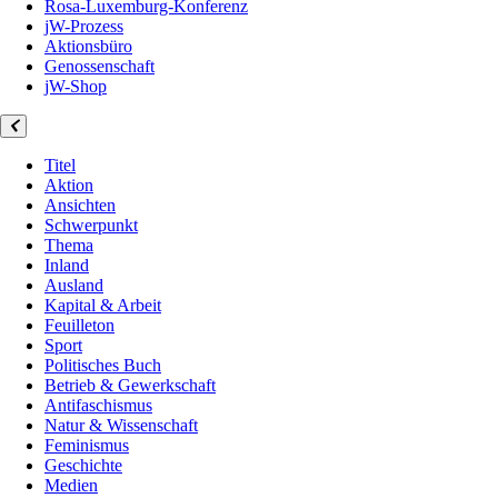
Rosa-Luxemburg-Konferenz
jW-Prozess
Aktionsbüro
Genossenschaft
jW-Shop
Titel
Aktion
Ansichten
Schwerpunkt
Thema
Inland
Ausland
Kapital & Arbeit
Feuilleton
Sport
Politisches Buch
Betrieb & Gewerkschaft
Antifaschismus
Natur & Wissenschaft
Feminismus
Geschichte
Medien