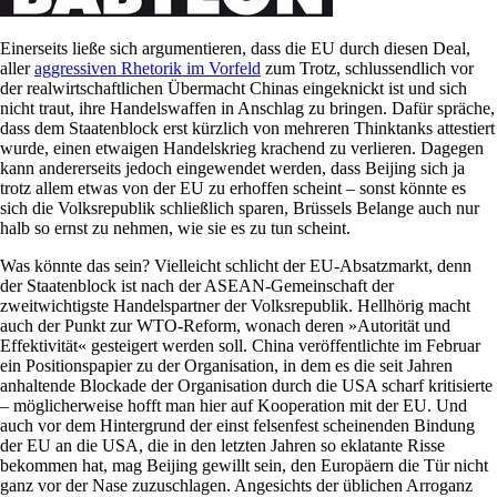
Einerseits ließe sich argumentieren, dass die EU durch diesen Deal,
aller
aggressiven Rhetorik im Vorfeld
zum Trotz, schlussendlich vor
der realwirtschaftlichen Übermacht Chinas eingeknickt ist und sich
nicht traut, ihre Handelswaffen in Anschlag zu bringen. Dafür spräche,
dass dem Staatenblock erst kürzlich von mehreren Thinktanks attestiert
wurde, einen etwaigen Handelskrieg krachend zu verlieren. Dagegen
kann andererseits jedoch eingewendet werden, dass Beijing sich ja
trotz allem etwas von der EU zu erhoffen scheint – sonst könnte es
sich die Volksrepublik schließlich sparen, Brüssels Belange auch nur
halb so ernst zu nehmen, wie sie es zu tun scheint.
Was könnte das sein? Vielleicht schlicht der EU-Absatzmarkt, denn
der Staatenblock ist nach der ASEAN-Gemeinschaft der
zweitwichtigste Handelspartner der Volksrepublik. Hellhörig macht
auch der Punkt zur WTO-Reform, wonach deren »Autorität und
Effektivität« gesteigert werden soll. China veröffentlichte im Februar
ein Positionspapier zu der Organisation, in dem es die seit Jahren
anhaltende Blockade der Organisation durch die USA scharf kritisierte
– möglicherweise hofft man hier auf Kooperation mit der EU. Und
auch vor dem Hintergrund der einst felsenfest scheinenden Bindung
der EU an die USA, die in den letzten Jahren so eklatante Risse
bekommen hat, mag Beijing gewillt sein, den Europäern die Tür nicht
ganz vor der Nase zuzuschlagen. Angesichts der üblichen Arroganz