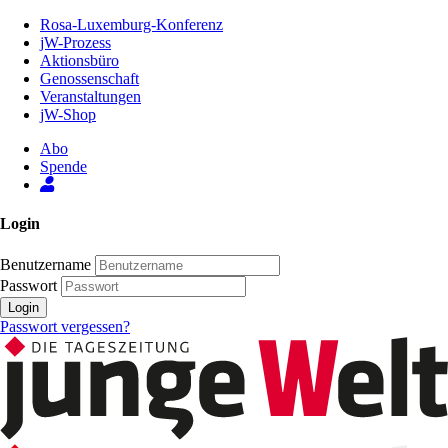
Zum
Rosa-Luxemburg-Konferenz
Inhalt
jW-Prozess
der
Aktionsbüro
Seite
Genossenschaft
Veranstaltungen
jW-Shop
Abo
Spende
Login
Benutzername
Passwort
Login
Passwort vergessen?