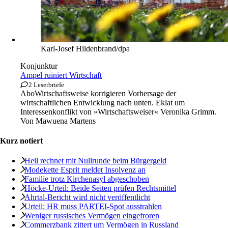
Karl-Josef Hildenbrand/dpa
Konjunktur
Ampel ruiniert Wirtschaft
2 Leserbriefe
Abo
Wirtschaftsweise korrigieren Vorhersage der
wirtschaftlichen Entwicklung nach unten. Eklat um
Interessenkonflikt von »Wirtschaftsweiser« Veronika Grimm.
Von
Mawuena Martens
Kurz notiert
Heil rechnet mit ­Nullrunde beim Bürgergeld
Modekette Esprit meldet Insolvenz an
Familie trotz Kirchenasyl abgeschoben
Höcke-Urteil: Beide Seiten prüfen Rechtsmittel
Ahrtal-Bericht wird nicht veröffentlicht
Urteil: HR muss PARTEI-Spot ausstrahlen
Weniger russisches Vermögen eingefroren
Commerzbank zittert um Vermögen in Russland