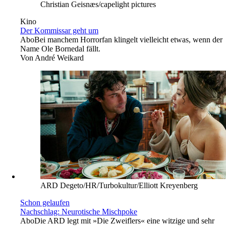
Christian Geisnæs/capelight pictures
Kino
Der Kommissar geht um
Abo
Bei manchem Horrorfan klingelt vielleicht etwas, wenn der
Name Ole Bornedal fällt.
Von
André Weikard
ARD Degeto/HR/Turbokultur/Elliott Kreyenberg
Schon gelaufen
Nachschlag: Neurotische Mischpoke
Abo
Die ARD legt mit »Die Zweiflers« eine witzige und sehr