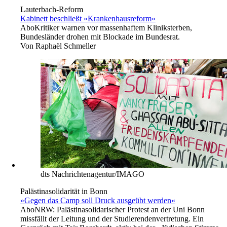
Lauterbach-Reform
Kabinett beschließt »Krankenhausreform«
Abo
Kritiker warnen vor massenhaftem Kliniksterben,
Bundesländer drohen mit Blockade im Bundesrat.
Von
Raphaël Schmeller
dts Nachrichtenagentur/IMAGO
Palästinasolidarität in Bonn
»Gegen das Camp soll Druck ausgeübt werden«
Abo
NRW: Palästinasolidarischer Protest an der Uni Bonn
missfällt der Leitung und der Studierendenvertretung. Ein