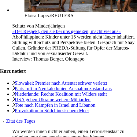
Eloisa Lopez/REUTERS
Schutz von Minderjährigen
»Der Respekt, den sie bei uns genießen, macht viel aus«
Abo
Philippinen: Kinder unter 15 werden nicht länger inhaftiert.
Stiftung will Schutz und Perspektive bieten. Gespräch mit Shay
Cullen, Gründer der PREDA-Stiftung für Opfer der Marcos-
Diktatur und von sexualisierter Gewalt.
Interview:
Thomas Berger, Olongapo
Kurz notiert
Slowakei: Premier nach Attentat schwer verletzt
Paris ruft in Neukaledonien Ausnahmezustand aus
Niederlande: Rechte Koalition mit Wilders steht
USA geben Ukraine weitere Milliarden
Tote nach Kämpfen in Israel und Libanon
Provokation in Südchinesischem Meer
→
Zitat des Tages
Wir werden ihnen nicht erlauben, einen Terroristenstaat zu
gründen, von dem aus sie uns angreifen können.