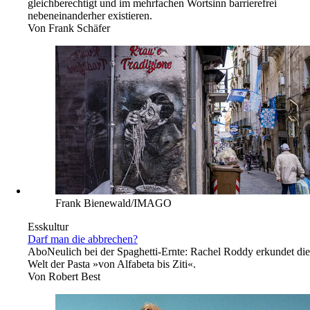
gleichberechtigt und im mehrfachen Wortsinn barrierefrei
nebeneinanderher existieren.
Von
Frank Schäfer
Frank Bienewald/IMAGO
Esskultur
Darf man die abbrechen?
Abo
Neulich bei der Spaghetti-Ernte: Rachel Roddy erkundet die
Welt der Pasta »von Alfabeta bis Ziti«.
Von
Robert Best