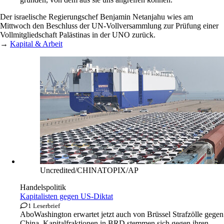
Der israelische Regierungschef Benjamin Netanjahu wies am
Mittwoch den Beschluss der UN-Vollversammlung zur Prüfung einer
Vollmitgliedschaft Palästinas in der UNO zurück.
→
Kapital & Arbeit
Uncredited/CHINATOPIX/AP
Handelspolitik
Kapitalisten gegen US-Diktat
1 Leserbrief
Abo
Washington erwartet jetzt auch von Brüssel Strafzölle gegen
China. Kapitalfraktionen in BRD stemmen sich gegen ihren