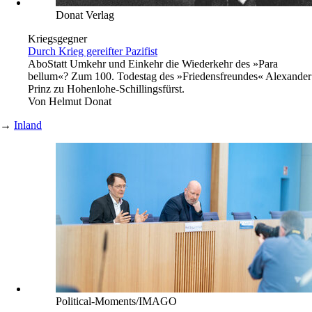
Donat Verlag
Kriegsgegner
Durch Krieg gereifter Pazifist
Abo
Statt Umkehr und Einkehr die Wiederkehr des »Para
bellum«? Zum 100. Todestag des »Friedensfreundes« Alexander
Prinz zu Hohenlohe-Schillingsfürst.
Von
Helmut Donat
→
Inland
Political-Moments/IMAGO