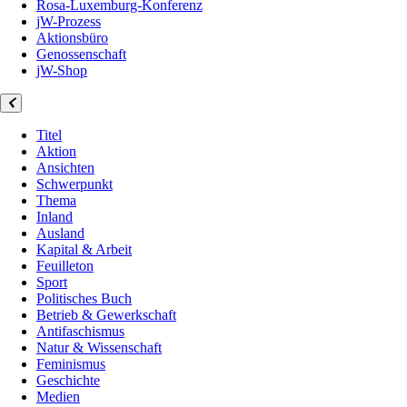
Rosa-Luxemburg-Konferenz
jW-Prozess
Aktionsbüro
Genossenschaft
jW-Shop
Titel
Aktion
Ansichten
Schwerpunkt
Thema
Inland
Ausland
Kapital & Arbeit
Feuilleton
Sport
Politisches Buch
Betrieb & Gewerkschaft
Antifaschismus
Natur & Wissenschaft
Feminismus
Geschichte
Medien