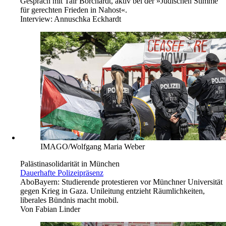
Gespräch mit Tair Borchardt, aktiv bei der »Jüdischen Stimme
für gerechten Frieden in Nahost«.
Interview:
Annuschka Eckhardt
IMAGO/Wolfgang Maria Weber
Palästinasolidarität in München
Dauerhafte Polizeipräsenz
Abo
Bayern: Studierende protestieren vor Münchner Universität
gegen Krieg in Gaza. Unileitung entzieht Räumlichkeiten,
liberales Bündnis macht mobil.
Von
Fabian Linder