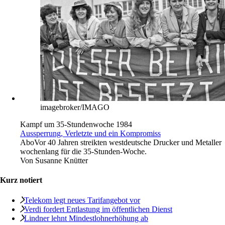
imagebroker/IMAGO
Kampf um 35-Stundenwoche 1984
Aussperrung, Verletzte und ein Kompromiss
Abo
Vor 40 Jahren streikten westdeutsche Drucker und Metaller
wochenlang für die 35-Stunden-Woche.
Von
Susanne Knütter
Kurz notiert
Telekom legt neues Tarifangebot vor
Verdi fordert Entlastung im öffentlichen Dienst
Lindner lehnt Mindestlohnerhöhung ab