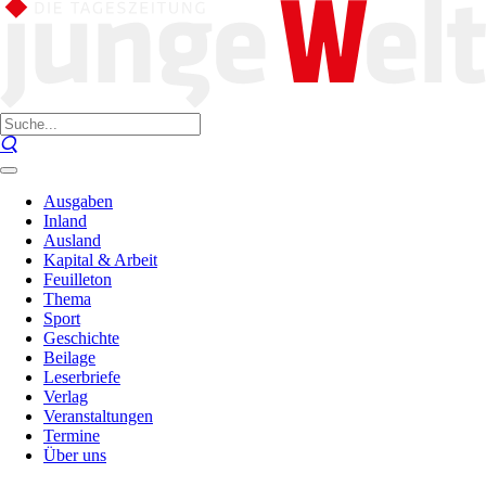
Ausgaben
Inland
Ausland
Kapital & Arbeit
Feuilleton
Thema
Sport
Geschichte
Beilage
Leserbriefe
Verlag
Veranstaltungen
Termine
Über uns