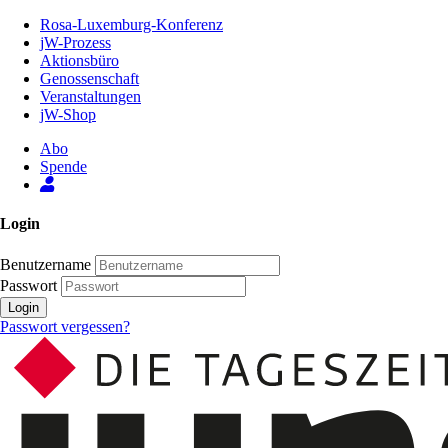
Zum
Rosa-Luxemburg-Konferenz
Inhalt
jW-Prozess
der
Aktionsbüro
Seite
Genossenschaft
Veranstaltungen
jW-Shop
Abo
Spende
Login
Benutzername
Passwort
Login
Passwort vergessen?