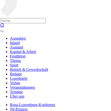
Ausgaben
Inland
Ausland
Kapital & Arbeit
Feuilleton
Thema
Sport
Betrieb & Gewerkschaft
Beilage
Leserbriefe
Verlag
Veranstaltungen
Termine
Über uns
Rosa-Luxemburg-Konferenz
jW-Prozess