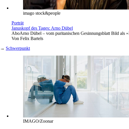
imago stock&people
Porträt
Januskopf des Tages: Arno Dübel
Abo
Arno Dübel – vom puritanischen Gesinnungsblatt Bild als »De
Von
Felix Bartels
→
Schwerpunkt
IMAGO/Zoonar