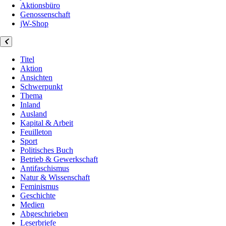
Aktionsbüro
Genossenschaft
jW-Shop
Titel
Aktion
Ansichten
Schwerpunkt
Thema
Inland
Ausland
Kapital & Arbeit
Feuilleton
Sport
Politisches Buch
Betrieb & Gewerkschaft
Antifaschismus
Natur & Wissenschaft
Feminismus
Geschichte
Medien
Abgeschrieben
Leserbriefe