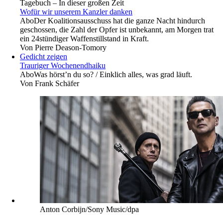
Tagebuch – In dieser großen Zeit
Wofür wir unserem Kanzler danken
Abo
Der Koalitionsausschuss hat die ganze Nacht hindurch
geschossen, die Zahl der Opfer ist unbekannt, am Morgen trat
ein 24stündiger Waffenstillstand in Kraft.
Von
Pierre Deason-Tomory
Gedicht zeigen
Trauriger Wochenendhaiku
Abo
Was hörst’n du so? / Einklich alles, was grad läuft.
Von
Frank Schäfer
Anton Corbijn/Sony Music/dpa