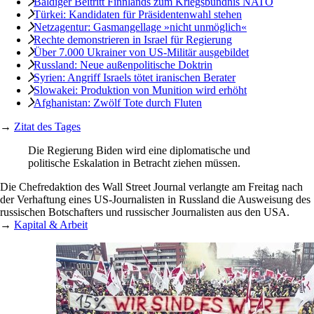
Baldiger Beitritt Finnlands zum Kriegsbündnis NATO
Türkei: Kandidaten für Präsidentenwahl stehen
Netzagentur: Gasmangellage »nicht unmöglich«
Rechte demonstrieren in Israel für Regierung
Über 7.000 Ukrainer von US-Militär ausgebildet
Russland: Neue außenpolitische Doktrin
Syrien: Angriff Israels tötet iranischen Berater
Slowakei: Produktion von Munition wird erhöht
Afghanistan: Zwölf Tote durch Fluten
→
Zitat des Tages
Die Regierung Biden wird eine diplomatische und
politische Eskalation in Betracht ziehen müssen.
Die Chefredaktion des Wall Street Journal verlangte am Freitag nach
der Verhaftung eines US-Journalisten in Russland die Ausweisung des
russischen Botschafters und russischer Journalisten aus den USA.
→
Kapital & Arbeit