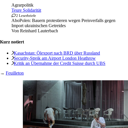
Agrarpolitik
Teure Solidarität
2 Leserbriefe
Abo
Polen: Bauern protestieren wegen Preisverfalls gegen
Import ukrainischen Getreides
Von
Reinhard Lauterbach
Kurz notiert
Kasachstan: Ölexport nach BRD über Russland
Security-Streik am Airport London Heathrow
Kritik an Übernahme der Credit Suisse durch UBS
→
Feuilleton