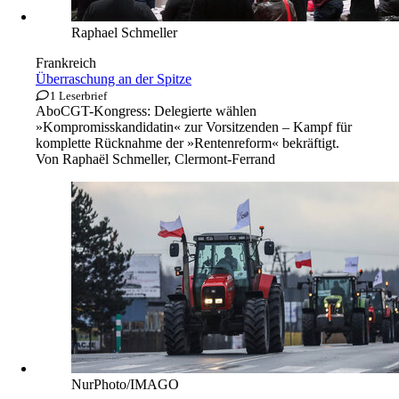
Raphael Schmeller
Frankreich
Überraschung an der Spitze
1 Leserbrief
Abo
CGT-Kongress: Delegierte wählen
»Kompromisskandidatin« zur Vorsitzenden – Kampf für
komplette Rücknahme der »Rentenreform« bekräftigt.
Von
Raphaël Schmeller, Clermont-Ferrand
NurPhoto/IMAGO