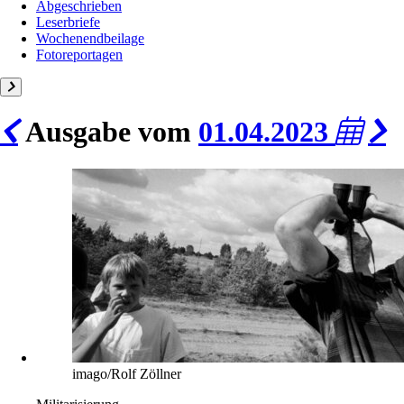
Abgeschrieben
Leserbriefe
Wochenendbeilage
Fotoreportagen
Ausgabe vom
01.04.2023
imago/Rolf Zöllner