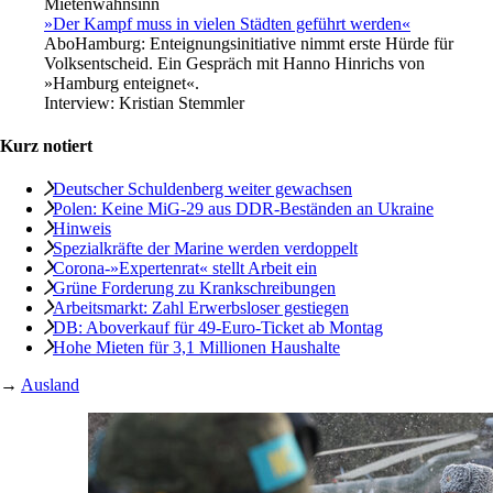
Mietenwahnsinn
»Der Kampf muss in vielen Städten geführt werden«
Abo
Hamburg: Enteignungsinitiative nimmt erste Hürde für
Volksentscheid. Ein Gespräch mit Hanno Hinrichs von
»Hamburg enteignet«.
Interview:
Kristian Stemmler
Kurz notiert
Deutscher Schuldenberg weiter gewachsen
Polen: Keine MiG-29 aus DDR-Beständen an Ukraine
Hinweis
Spezialkräfte der Marine werden verdoppelt
Corona-»Expertenrat« stellt Arbeit ein
Grüne Forderung zu Krankschreibungen
Arbeitsmarkt: Zahl Erwerbsloser gestiegen
DB: Aboverkauf für 49-Euro-Ticket ab Montag
Hohe Mieten für 3,1 Millionen Haushalte
→
Ausland