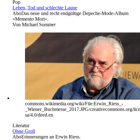
Pop
Leben, Tod und schlechte Laune
Abo
Das neue und recht endgültige Depeche-Mode-Album
»Memento Mori«.
Von
Michael Sommer
commons.wikimedia.org/wiki/File:Erwin_Riess_-
_Wiener_Buchmesse_2017.JPG/creativecommons.org/lice
sa/4.0/deed.en
Literatur
Ohne Groll
Abo
Erinnerungen an Erwin Riess.