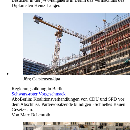
Besucher in der jW-Mailgalerie in Berlin das Vermächtnis des
Diplomaten Heinz Langer.
Jörg Carstensen/dpa
Regierungsbildung in Berlin
Schwarz-roter Vorgeschmack
Abo
Berlin: Koalitionsverhandlungen von CDU und SPD vor
dem Abschluss. Parteivorsitzende kündigen »Schnelles-Bauen-
Gesetz« an.
Von
Marc Bebenroth