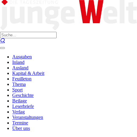
Ausgaben
Inland
Ausland
Kapital & Arbeit
Feuilleton
Thema
Sport
Geschichte
Beilage
Leserbriefe
Verlag
Veranstaltungen
Termine
Über uns