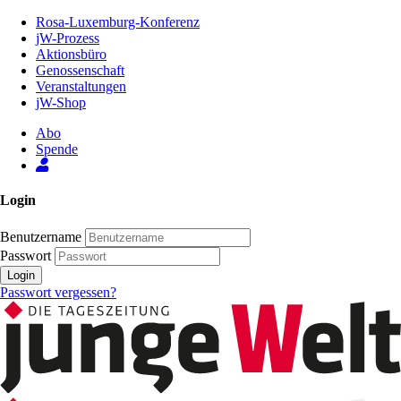
Zum
Rosa-Luxemburg-Konferenz
Inhalt
jW-Prozess
der
Aktionsbüro
Seite
Genossenschaft
Veranstaltungen
jW-Shop
Abo
Spende
Login
Benutzername
Passwort
Login
Passwort vergessen?