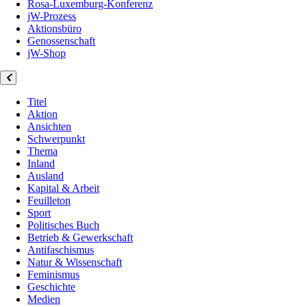
Rosa-Luxemburg-Konferenz
jW-Prozess
Aktionsbüro
Genossenschaft
jW-Shop
Titel
Aktion
Ansichten
Schwerpunkt
Thema
Inland
Ausland
Kapital & Arbeit
Feuilleton
Sport
Politisches Buch
Betrieb & Gewerkschaft
Antifaschismus
Natur & Wissenschaft
Feminismus
Geschichte
Medien