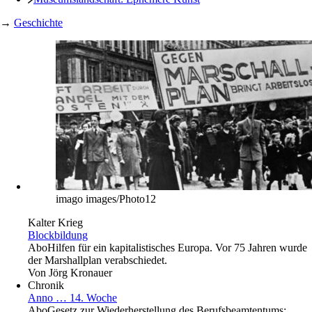
→
Geschichte
imago images/Photo12
Kalter Krieg
Blockbildung
Abo
Hilfen für ein kapitalistisches Europa. Vor 75 Jahren wurde
der Marshallplan verabschiedet.
Von
Jörg Kronauer
Chronik
Anno … 14. Woche
Abo
Gesetz zur Wiederherstellung des Berufsbeamtentums;