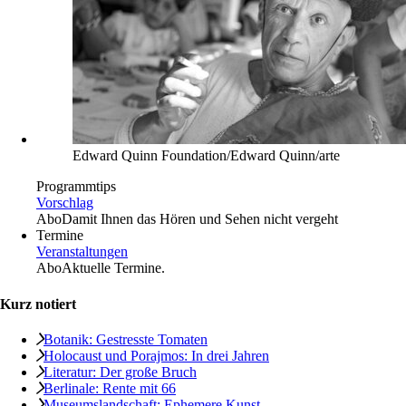
Edward Quinn Foundation/Edward Quinn/arte
Programmtips
Vorschlag
Abo
Damit Ihnen das Hören und Sehen nicht vergeht
Termine
Veranstaltungen
Abo
Aktuelle Termine.
Kurz notiert
Botanik: Gestresste Tomaten
Holocaust und Porajmos: In drei Jahren
Literatur: Der große Bruch
Berlinale: Rente mit 66
Museumslandschaft: Ephemere Kunst