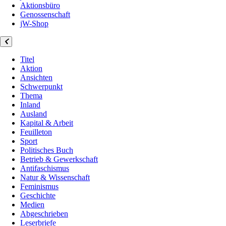
Aktionsbüro
Genossenschaft
jW-Shop
Titel
Aktion
Ansichten
Schwerpunkt
Thema
Inland
Ausland
Kapital & Arbeit
Feuilleton
Sport
Politisches Buch
Betrieb & Gewerkschaft
Antifaschismus
Natur & Wissenschaft
Feminismus
Geschichte
Medien
Abgeschrieben
Leserbriefe