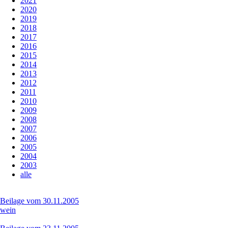
2021
2020
2019
2018
2017
2016
2015
2014
2013
2012
2011
2010
2009
2008
2007
2006
2005
2004
2003
alle
Beilage vom 30.11.2005
wein