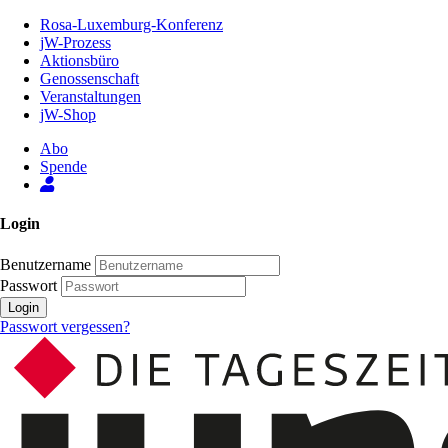
Zum
Rosa-Luxemburg-Konferenz
Inhalt
jW-Prozess
der
Aktionsbüro
Seite
Genossenschaft
Veranstaltungen
jW-Shop
Abo
Spende
Login
Benutzername
Passwort
Login
Passwort vergessen?