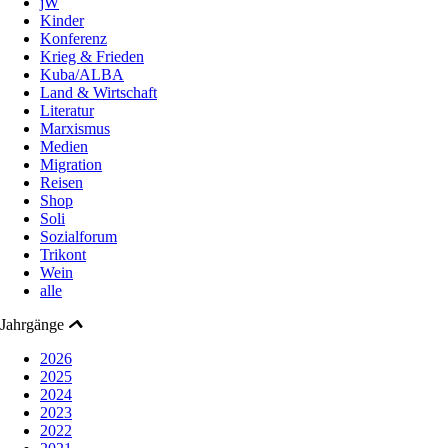
jW
Kinder
Konferenz
Krieg & Frieden
Kuba/ALBA
Land & Wirtschaft
Literatur
Marxismus
Medien
Migration
Reisen
Shop
Soli
Sozialforum
Trikont
Wein
alle
Jahrgänge
2026
2025
2024
2023
2022