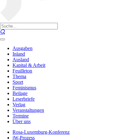
Ausgaben
Inland
Ausland
Kapital & Arbeit
Feuilleton
Thema
Sport
Feminismus
Beilage
Leserbriefe
Verlag
Veranstaltungen
Termine
Über uns
Rosa-Luxemburg-Konferenz
jW-Prozess