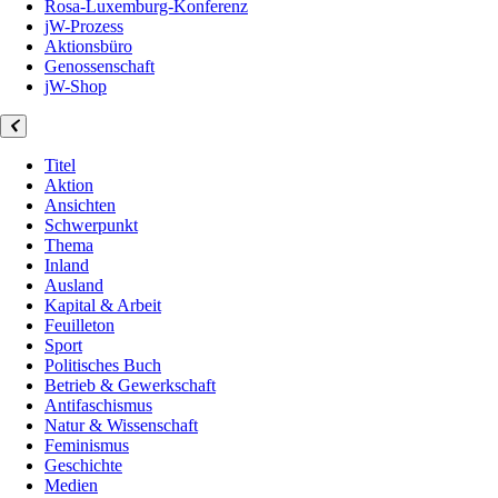
Rosa-Luxemburg-Konferenz
jW-Prozess
Aktionsbüro
Genossenschaft
jW-Shop
Titel
Aktion
Ansichten
Schwerpunkt
Thema
Inland
Ausland
Kapital & Arbeit
Feuilleton
Sport
Politisches Buch
Betrieb & Gewerkschaft
Antifaschismus
Natur & Wissenschaft
Feminismus
Geschichte
Medien