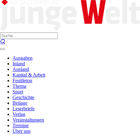
Ausgaben
Inland
Ausland
Kapital & Arbeit
Feuilleton
Thema
Sport
Geschichte
Beilage
Leserbriefe
Verlag
Veranstaltungen
Termine
Über uns