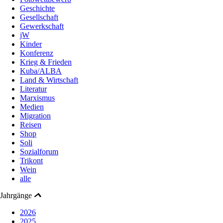
Geschichte
Gesellschaft
Gewerkschaft
jW
Kinder
Konferenz
Krieg & Frieden
Kuba/ALBA
Land & Wirtschaft
Literatur
Marxismus
Medien
Migration
Reisen
Shop
Soli
Sozialforum
Trikont
Wein
alle
Jahrgänge
2026
2025