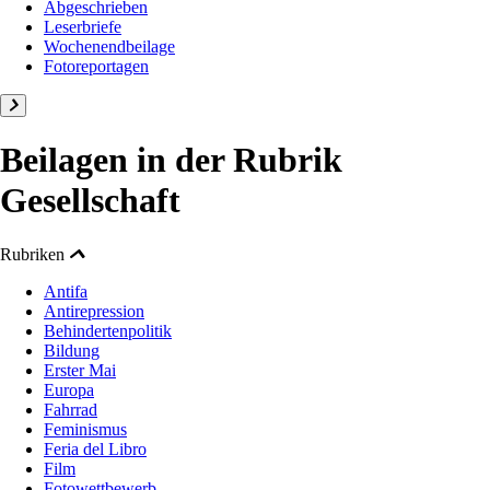
Abgeschrieben
Leserbriefe
Wochenendbeilage
Fotoreportagen
Beilagen in der Rubrik
Gesellschaft
Rubriken
Antifa
Antirepression
Behindertenpolitik
Bildung
Erster Mai
Europa
Fahrrad
Feminismus
Feria del Libro
Film
Fotowettbewerb