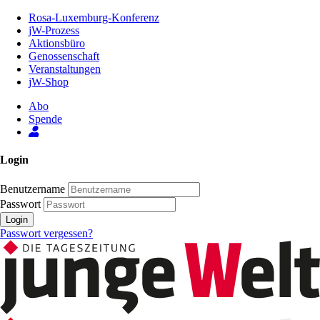
Zum
Rosa-Luxemburg-Konferenz
Inhalt
jW-Prozess
der
Aktionsbüro
Seite
Genossenschaft
Veranstaltungen
jW-Shop
Abo
Spende
Login
Benutzername
Passwort
Login
Passwort vergessen?